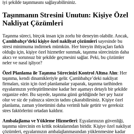
iyi şekilde taşınmasını sağlayabilirsiniz.
Taşınmanın Stresini Unutun: Kişiye Özel
Nakliyat Çözümleri
Taşınma süreci, birçok insan için zorlu bir deneyim olabilir. Ancak,
Çamlıbahçe’deki kişiye özel nakliyat çözümleri
sayesinde bu
stresi minimuma indirmek mümkün. Her bireyin ihtiyaçları farklı
olduğu için, kişiye özel hizmetler sunmak, taşınma sürecinizin daha
akıcı ve sorunsuz bir şekilde geçmesini sağlar. Peki, bu çözümler
neler ve nasıl işliyor?
Özel Planlama ile Taşınma Sürecinizi Kontrol Altına Alın
: Her
taşınma, kendi dinamikleriyle gelir. Çamlıbahçe’deki nakliyat
firmaları, sizin için özel planlamalar yaparak, taşınma tarihinden
eşyalarınızın yerleştirilmesine kadar her aşamayı detaylı bir şekilde
organize eder. Bu sayede, taşınma günü geldiğinde her şey hazır
olur ve siz de yalnızca sürecin tadını çıkarabilirsiniz. Kişiye özel
planlama, zaman yönetimini daha verimli hale getirir ve gereksiz
stres faktörlerini ortadan kaldırır.
Ambalajlama ve Yükleme Hizmetleri
: Eşyalarınızın güvenliği,
taşınma sürecinin en kritik noktalarından biridir. Kişiye özel nakliyat
çözümleri, eşyalarınızın ambalajlanmasından yüklenmesine kadar