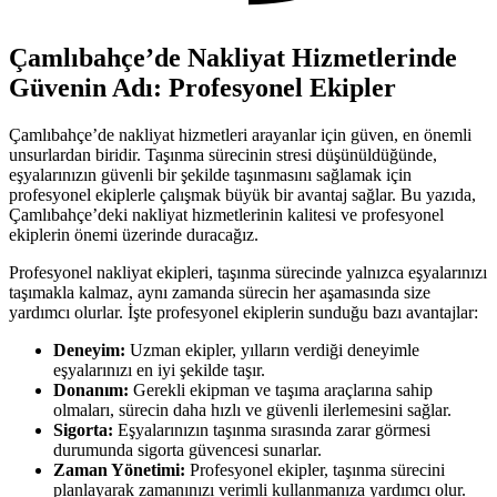
Çamlıbahçe’de Nakliyat Hizmetlerinde
Güvenin Adı: Profesyonel Ekipler
Çamlıbahçe’de nakliyat hizmetleri arayanlar için güven, en önemli
unsurlardan biridir. Taşınma sürecinin stresi düşünüldüğünde,
eşyalarınızın güvenli bir şekilde taşınmasını sağlamak için
profesyonel ekiplerle çalışmak büyük bir avantaj sağlar. Bu yazıda,
Çamlıbahçe’deki nakliyat hizmetlerinin kalitesi ve profesyonel
ekiplerin önemi üzerinde duracağız.
Profesyonel nakliyat ekipleri, taşınma sürecinde yalnızca eşyalarınızı
taşımakla kalmaz, aynı zamanda sürecin her aşamasında size
yardımcı olurlar. İşte profesyonel ekiplerin sunduğu bazı avantajlar:
Deneyim:
Uzman ekipler, yılların verdiği deneyimle
eşyalarınızı en iyi şekilde taşır.
Donanım:
Gerekli ekipman ve taşıma araçlarına sahip
olmaları, sürecin daha hızlı ve güvenli ilerlemesini sağlar.
Sigorta:
Eşyalarınızın taşınma sırasında zarar görmesi
durumunda sigorta güvencesi sunarlar.
Zaman Yönetimi:
Profesyonel ekipler, taşınma sürecini
planlayarak zamanınızı verimli kullanmanıza yardımcı olur.