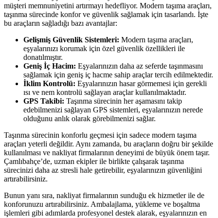
müşteri memnuniyetini artırmayı hedefliyor. Modern taşıma araçları,
taşınma sürecinde konfor ve güvenlik sağlamak için tasarlandı. İşte
bu araçların sağladığı bazı avantajlar:
Gelişmiş Güvenlik Sistemleri:
Modern taşıma araçları,
eşyalarınızı korumak için özel güvenlik özellikleri ile
donatılmıştır.
Geniş İç Hacim:
Eşyalarınızın daha az seferde taşınmasını
sağlamak için geniş iç hacme sahip araçlar tercih edilmektedir.
İklim Kontrolü:
Eşyalarınızın hasar görmemesi için gerekli
ısı ve nem kontrolü sağlayan araçlar kullanılmaktadır.
GPS Takibi:
Taşınma sürecinin her aşamasını takip
edebilmenizi sağlayan GPS sistemleri, eşyalarınızın nerede
olduğunu anlık olarak görebilmenizi sağlar.
Taşınma sürecinin konforlu geçmesi için sadece modern taşıma
araçları yeterli değildir. Aynı zamanda, bu araçların doğru bir şekilde
kullanılması ve nakliyat firmalarının deneyimi de büyük önem taşır.
Çamlıbahçe’de, uzman ekipler ile birlikte çalışarak taşınma
sürecinizi daha az stresli hale getirebilir, eşyalarınızın güvenliğini
artırabilirsiniz.
Bunun yanı sıra, nakliyat firmalarının sunduğu ek hizmetler ile de
konforunuzu artırabilirsiniz. Ambalajlama, yükleme ve boşaltma
işlemleri gibi adımlarda profesyonel destek alarak, eşyalarınızın en