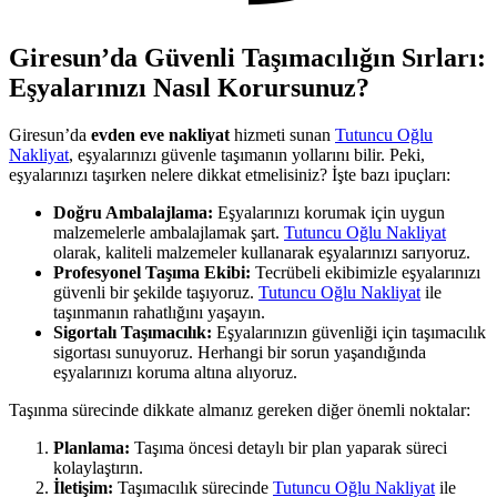
Giresun’da Güvenli Taşımacılığın Sırları:
Eşyalarınızı Nasıl Korursunuz?
Giresun’da
evden eve nakliyat
hizmeti sunan
Tutuncu Oğlu
Nakliyat
, eşyalarınızı güvenle taşımanın yollarını bilir. Peki,
eşyalarınızı taşırken nelere dikkat etmelisiniz? İşte bazı ipuçları:
Doğru Ambalajlama:
Eşyalarınızı korumak için uygun
malzemelerle ambalajlamak şart.
Tutuncu Oğlu Nakliyat
olarak, kaliteli malzemeler kullanarak eşyalarınızı sarıyoruz.
Profesyonel Taşıma Ekibi:
Tecrübeli ekibimizle eşyalarınızı
güvenli bir şekilde taşıyoruz.
Tutuncu Oğlu Nakliyat
ile
taşınmanın rahatlığını yaşayın.
Sigortalı Taşımacılık:
Eşyalarınızın güvenliği için taşımacılık
sigortası sunuyoruz. Herhangi bir sorun yaşandığında
eşyalarınızı koruma altına alıyoruz.
Taşınma sürecinde dikkate almanız gereken diğer önemli noktalar:
Planlama:
Taşıma öncesi detaylı bir plan yaparak süreci
kolaylaştırın.
İletişim:
Taşımacılık sürecinde
Tutuncu Oğlu Nakliyat
ile