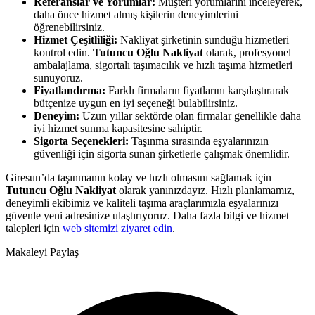
Referanslar ve Yorumlar:
Müşteri yorumlarını inceleyerek,
daha önce hizmet almış kişilerin deneyimlerini
öğrenebilirsiniz.
Hizmet Çeşitliliği:
Nakliyat şirketinin sunduğu hizmetleri
kontrol edin.
Tutuncu Oğlu Nakliyat
olarak, profesyonel
ambalajlama, sigortalı taşımacılık ve hızlı taşıma hizmetleri
sunuyoruz.
Fiyatlandırma:
Farklı firmaların fiyatlarını karşılaştırarak
bütçenize uygun en iyi seçeneği bulabilirsiniz.
Deneyim:
Uzun yıllar sektörde olan firmalar genellikle daha
iyi hizmet sunma kapasitesine sahiptir.
Sigorta Seçenekleri:
Taşınma sırasında eşyalarınızın
güvenliği için sigorta sunan şirketlerle çalışmak önemlidir.
Giresun’da taşınmanın kolay ve hızlı olmasını sağlamak için
Tutuncu Oğlu Nakliyat
olarak yanınızdayız. Hızlı planlamamız,
deneyimli ekibimiz ve kaliteli taşıma araçlarımızla eşyalarınızı
güvenle yeni adresinize ulaştırıyoruz. Daha fazla bilgi ve hizmet
talepleri için
web sitemizi ziyaret edin
.
Makaleyi Paylaş