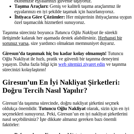
ekibimizle eşyalarınızı güvenle taşıyoruz.
Taşıma Araçları:
Geniş ve kaliteli taşıma araçlarımız ile
eşyalarınızı en iyi şekilde taşımak için hazırlanıyoruz.
İhtiyaca Göre Çözümler:
Her müşterinin ihtiyaçlarına uygun
özel taşımacılık hizmetleri sunuyoruz.
Taşınma süreciniz boyunca
Tutuncu Oğlu Nakliyat
ile sürekli
iletişimde kalarak her aşamada destek alabilirsiniz.
Herhangi bir
sorunuz varsa
, size yardımcı olmaktan memnuniyet duyarız.
Giresun’da taşınmak hiç bu kadar kolay olmamıştı!
Tutuncu
Oğlu Nakliyat ile hızlı, pratik ve güvenli bir taşınma deneyimi
yaşayın. Daha fazla bilgi için
web sitemizi ziyaret edin
ve taşınma
sürecinizi kolaylaştırın!
Giresun’un En İyi Nakliyat Şirketleri:
Doğru Tercih Nasıl Yapılır?
Giresun’da taşınma sürecinde, doğru nakliyat şirketini seçmek
oldukça önemlidir.
Tutuncu Oğlu Nakliyat
olarak, sizin için en iyi
seçenekleri sunuyoruz. Peki, Giresun’un en iyi nakliyat şirketlerini
nasıl seçebilirsiniz? İşte dikkate almanız gereken bazı önemli
faktörler: