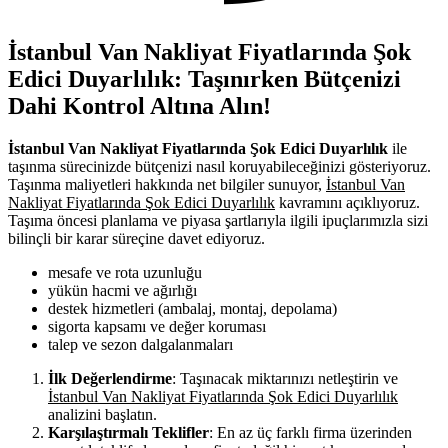
İstanbul Van Nakliyat Fiyatlarında Şok
Edici Duyarlılık: Taşınırken Bütçenizi
Dahi Kontrol Altına Alın!
İstanbul Van Nakliyat Fiyatlarında Şok Edici Duyarlılık
ile
taşınma sürecinizde bütçenizi nasıl koruyabileceğinizi gösteriyoruz.
Taşınma maliyetleri hakkında net bilgiler sunuyor,
İstanbul Van
Nakliyat Fiyatlarında Şok Edici Duyarlılık
kavramını açıklıyoruz.
Taşıma öncesi planlama ve piyasa şartlarıyla ilgili ipuçlarımızla sizi
bilinçli bir karar süreçine davet ediyoruz.
mesafe ve rota uzunluğu
yükün hacmi ve ağırlığı
destek hizmetleri (ambalaj, montaj, depolama)
sigorta kapsamı ve değer koruması
talep ve sezon dalgalanmaları
İlk Değerlendirme
: Taşınacak miktarınızı netleştirin ve
İstanbul Van Nakliyat Fiyatlarında Şok Edici Duyarlılık
analizini başlatın.
Karşılaştırmalı Teklifler
: En az üç farklı firma üzerinden