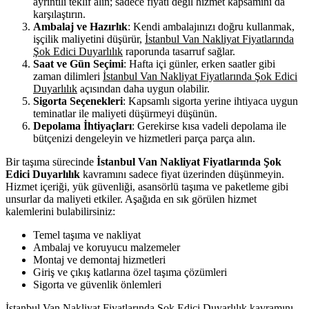
ayrıntılı teklif alın; sadece fiyatı değil hizmet kapsamını da
karşılaştırın.
Ambalaj ve Hazırlık
: Kendi ambalajınızı doğru kullanmak,
işçilik maliyetini düşürür,
İstanbul Van Nakliyat Fiyatlarında
Şok Edici Duyarlılık
raporunda tasarruf sağlar.
Saat ve Gün Seçimi
: Hafta içi günler, erken saatler gibi
zaman dilimleri
İstanbul Van Nakliyat Fiyatlarında Şok Edici
Duyarlılık
açısından daha uygun olabilir.
Sigorta Seçenekleri
: Kapsamlı sigorta yerine ihtiyaca uygun
teminatlar ile maliyeti düşürmeyi düşünün.
Depolama İhtiyaçları
: Gerekirse kısa vadeli depolama ile
bütçenizi dengeleyin ve hizmetleri parça parça alın.
Bir taşıma sürecinde
İstanbul Van Nakliyat Fiyatlarında Şok
Edici Duyarlılık
kavramını sadece fiyat üzerinden düşünmeyin.
Hizmet içeriği, yük güvenliği, asansörlü taşıma ve paketleme gibi
unsurlar da maliyeti etkiler. Aşağıda en sık görülen hizmet
kalemlerini bulabilirsiniz:
Temel taşıma ve nakliyat
Ambalaj ve koruyucu malzemeler
Montaj ve demontaj hizmetleri
Giriş ve çıkış katlarına özel taşıma çözümleri
Sigorta ve güvenlik önlemleri
İstanbul Van Nakliyat Fiyatlarında Şok Edici Duyarlılık kavramını