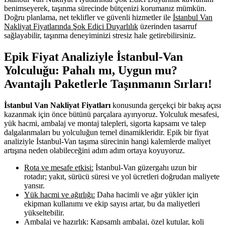
benimseyerek, taşınma sürecinde bütçenizi korumanız mümkün.
Doğru planlama, net teklifler ve güvenli hizmetler ile
İstanbul Van
Nakliyat Fiyatlarında Şok Edici Duyarlılık
üzerinden tasarruf
sağlayabilir, taşınma deneyiminizi stresiz hale getirebilirsiniz.
Epik Fiyat Analiziyle İstanbul-Van
Yolculuğu: Pahalı mı, Uygun mu?
Avantajlı Paketlerle Taşınmanın Sırları!
İstanbul Van Nakliyat Fiyatları
konusunda gerçekçi bir bakış açısı
kazanmak için önce bütünü parçalara ayırıyoruz. Yolculuk mesafesi,
yük hacmi, ambalaj ve montaj talepleri, sigorta kapsamı ve talep
dalgalanmaları bu yolculuğun temel dinamikleridir. Epik bir fiyat
analiziyle İstanbul-Van taşıma sürecinin hangi kalemlerde maliyet
artışına neden olabileceğini adım adım ortaya koyuyoruz.
Rota ve mesafe etkisi:
İstanbul-Van güzergahı uzun bir
rotadır; yakıt, sürücü süresi ve yol ücretleri doğrudan maliyete
yansır.
Yük hacmi ve ağırlığı:
Daha hacimli ve ağır yükler için
ekipman kullanımı ve ekip sayısı artar, bu da maliyetleri
yükseltebilir.
Ambalaj ve hazırlık:
Kapsamlı ambalaj, özel kutular, koli