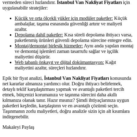
vermeden süreci hızlandırır.
İstanbul Van Nakliyat Fiyatları
için
uygulanabilir stratejiler:
Küçük ve orta ölçekli yükler için modüler paketler:
Küçük
ambalajlar, taşıma esnasında güvenliği artırır ve maliyeti
azaltır.
Depolama dahil paketler:
Kısa süreli depolama ihtiyacı varsa,
paketlenmiş ürünleri güvenli depolama sürecine entegre edin.
Montaj/demontaj birleşik hizmetler:
Aynı anda yapılan montaj
ve demontaj işlemleri zaman tasarrufu sağlar ve işçilik
maliyetini düşürür.
Web tabanlı önkayıt ve dijital dokümantasyon:
Kağıt
maliyetini azaltır, süreçleri hızlandırır.
Epik bir fiyat analizi,
İstanbul Van Nakliyat Fiyatları
konusunda
net kararlar almanıza yardımcı olur. Doğru ihtiyacı belirlemek,
detaylı teklif karşılaştırması yapmak ve avantajlı paketleri tercih
etmek, bütçenizi korumanıza ve taşınma sürecini daha akıllı
kılmanıza olanak tanır. Hazır mısınız? Şimdi ihtiyaçlarınıza uygun
paketleri keşfedin, karşılaştırın ve en avantajlı çözümü seçin.
Taşınmanın zorlu maliyetleri, doğru analizle sizin için alt kısımlara
indirgenebilir.
Makaleyi Paylaş