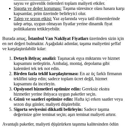
sayısı ve güvenlik önlemleri toplam maliyeti etkiler.
Sigorta ve değer koruması:
Taşıma süresince olası hasara karşı
kapsamlar, prim üzerinde belirleyici olur.
Talep ve sezon etkisi:
Yaz aylarında veya tatil dönemlerinde
talep artışı, uygun olmayan fiyatlar yerine dinamik fiyat
politikalarını tetikleyebilir.
Burada amaç,
İstanbul Van Nakliyat Fiyatları
üzerinden sizin için
en net değeri bulmaktır. Aşağıdaki adımlar, taşıma maliyetini şeffaf
ve karşılaştırılabilir kılar:
Detaylı ihtiyaç analizi:
Taşınacak eşya miktarını ve hizmet
kapsamını netleştirin. Ambalaj, montaj, depolama gibi
kalemleri tek tek not edin.
Birden fazla teklif karşılaştırması:
En az üç farklı firmanın
teklifini talep edin; sadece toplam ücret değil, hizmet
kapsamını da inceleyin.
Opsiyonel hizmetleri optimize edin:
Gereksiz ekstra
hizmetler yerine ihtiyaca uygun paketler seçin.
Günü ve saatleri optimize edin:
Hafta içi erken saatler veya
sezon dışı günler, maliyeti düşürebilir.
Sigorta seviyesini dikkatli belirleyin:
Sadece taşıma
değerinize göre teminat seçin; aşırı teminat maliyeti artırır.
Avantajlı paketler, maliyeti düşürürken taşınma kalitesinden ödün