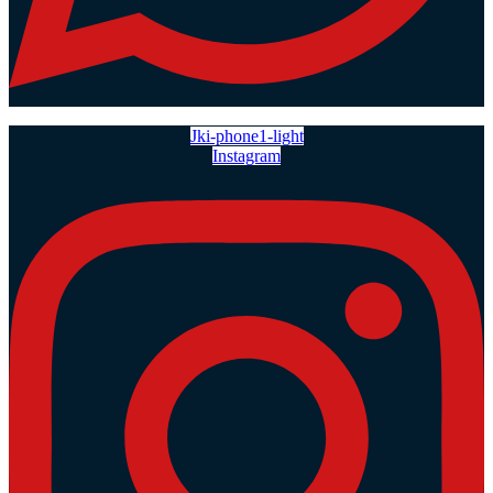
Jki-phone1-light
Instagram