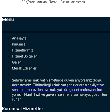
Çerez Politikası – KVKK – Gizlilik Sözleşmesi
Menü
Anasayfa
Kurumsal
Hizmetlerimiz
Hizmet Bölgeleri
Galeri
Merak Edilenler
Şehirler arası nakliyat hizmetinde güven arıyorsanız doğru
adrestesiniz. Tütüncüoğlu Nakliyat şehirler arası nakliyat ve
şehirler arası evden eve nakliyat süreçlerini profesyonelce
yönetir. Planlı, hızlı ve güvenli şehirler arası nakliyat çözümleri
sunar.
Kurumsal Hizmetler