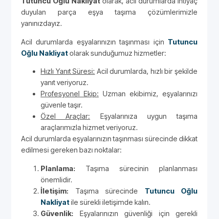
Tutuncu Oğlu Nakliyat
olarak, acil durumlarda ihtiyaç
duyulan parça eşya taşıma çözümlerimizle
yanınızdayız.
Acil durumlarda eşyalarınızın taşınması için
Tutuncu
Oğlu Nakliyat
olarak sunduğumuz hizmetler:
Hızlı Yanıt Süresi:
Acil durumlarda, hızlı bir şekilde
yanıt veriyoruz.
Profesyonel Ekip:
Uzman ekibimiz, eşyalarınızı
güvenle taşır.
Özel Araçlar:
Eşyalarınıza uygun taşıma
araçlarımızla hizmet veriyoruz.
Acil durumlarda eşyalarınızın taşınması sürecinde dikkat
edilmesi gereken bazı noktalar:
Planlama:
Taşıma sürecinin planlanması
önemlidir.
İletişim:
Taşıma sürecinde
Tutuncu Oğlu
Nakliyat
ile sürekli iletişimde kalın.
Güvenlik:
Eşyalarınızın güvenliği için gerekli