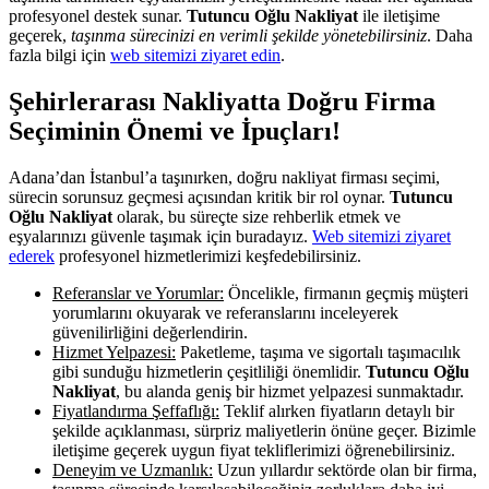
profesyonel destek sunar.
Tutuncu Oğlu Nakliyat
ile iletişime
geçerek,
taşınma sürecinizi en verimli şekilde yönetebilirsiniz
. Daha
fazla bilgi için
web sitemizi ziyaret edin
.
Şehirlerarası Nakliyatta Doğru Firma
Seçiminin Önemi ve İpuçları!
Adana’dan İstanbul’a taşınırken, doğru nakliyat firması seçimi,
sürecin sorunsuz geçmesi açısından kritik bir rol oynar.
Tutuncu
Oğlu Nakliyat
olarak, bu süreçte size rehberlik etmek ve
eşyalarınızı güvenle taşımak için buradayız.
Web sitemizi ziyaret
ederek
profesyonel hizmetlerimizi keşfedebilirsiniz.
Referanslar ve Yorumlar:
Öncelikle, firmanın geçmiş müşteri
yorumlarını okuyarak ve referanslarını inceleyerek
güvenilirliğini değerlendirin.
Hizmet Yelpazesi:
Paketleme, taşıma ve sigortalı taşımacılık
gibi sunduğu hizmetlerin çeşitliliği önemlidir.
Tutuncu Oğlu
Nakliyat
, bu alanda geniş bir hizmet yelpazesi sunmaktadır.
Fiyatlandırma Şeffaflığı:
Teklif alırken fiyatların detaylı bir
şekilde açıklanması, sürpriz maliyetlerin önüne geçer. Bizimle
iletişime geçerek uygun fiyat tekliflerimizi öğrenebilirsiniz.
Deneyim ve Uzmanlık:
Uzun yıllardır sektörde olan bir firma,