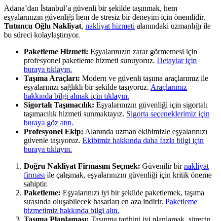
Adana’dan İstanbul’a güvenli bir şekilde taşınmak, hem
eşyalarınızın güvenliği hem de stresiz bir deneyim için önemlidir.
Tutuncu Oğlu Nakliyat
,
nakliyat hizmeti
alanındaki uzmanlığı ile
bu süreci kolaylaştırıyor.
Paketleme Hizmeti:
Eşyalarınızın zarar görmemesi için
profesyonel paketleme hizmeti sunuyoruz.
Detaylar için
buraya tıklayın.
Taşıma Araçları:
Modern ve güvenli taşıma araçlarımız ile
eşyalarınızı sağlıklı bir şekilde taşıyoruz.
Araçlarımız
hakkında bilgi almak için tıklayın.
Sigortalı Taşımacılık:
Eşyalarınızın güvenliği için sigortalı
taşımacılık hizmeti sunmaktayız.
Sigorta seçeneklerimiz için
buraya göz atın.
Profesyonel Ekip:
Alanında uzman ekibimizle eşyalarınızı
güvenle taşıyoruz.
Ekibimiz hakkında daha fazla bilgi için
buraya tıklayın.
Doğru Nakliyat Firmasını Seçmek:
Güvenilir bir
nakliyat
firması
ile çalışmak, eşyalarınızın güvenliği için kritik öneme
sahiptir.
Paketleme:
Eşyalarınızı iyi bir şekilde paketlemek, taşıma
sırasında oluşabilecek hasarları en aza indirir.
Paketleme
hizmetimiz hakkında bilgi alın.
Taşıma Planlaması:
Taşınma tarihini iyi planlamak, sürecin