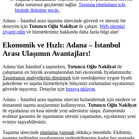
daha sorunsuz geçmesini sağlar.
Taşınma planlaması için
bizimle iletişime geçin.
Adana – İstanbul arası taşınma sürecinde güvenli ve stressiz bir
deneyim için
Tutuncu Oğlu Nakliyat
ile çalışın.
Web sitemizi
ziyaret edin
ve hizmetlerimiz hakkında daha fazla bilgi alın!
Ekonomik ve Hızlı: Adana – İstanbul
Arası Ulaşımın Avantajları!
Adana’dan İstanbul’a taşınırken,
Tutuncu Oğlu Nakliyat
ile
çalışmanın en büyük avantajlarından biri ekonomik fiyatlarımızdır.
Taşınmanın maliyetlerini düşürmek
için sunduğumuz uygun fiyatlı
paketleme ve taşıma hizmetleriyle bütçenizi zorlamadan eşyalarınızı
güvenle taşıyoruz. Detaylar için
buraya tıklayın
.
Adana – İstanbul arası taşınma sürecini hızlandırmak için modern ve
donanımlı taşıma araçlarımızı kullanıyoruz.
Tutuncu Oğlu Nakliyat
ile eşyalarınız en kısa sürede yeni adresinize ulaşır.
Zamanında
teslimat
garantisi ile taşınmanın stresini yaşamadan, eşyalarınızı yeni
evinize taşıyabilirsiniz.
Taşınma sürecinde
planlama yapmak
oldukça önemlidir. Ekibimiz,
taşınma tarihinden eşyalarınızın yerleştirilmesine kadar her aşamada