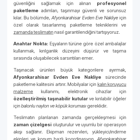
güvenliğini sağlamak için alınan
profesyonel
paketleme
adımları, taşınmayı güvenli ve sorunsuz
kılar. Bu bölümde,
Afyonkarahisar Evden Eve Nakliye
için
özel olarak tasarlanmış paketleme tekniklerini ve
zamanda teslimatın
nasıl garantilendiğini tartışıyoruz.
Anahtar Nokta:
Eşyaların türüne göre özel ambalajlar
kullanmak, kırılganlık düzeyini düşürür ve taşıma
sırasında oluşabilecek sarsıntıları emer.
Taşınacak ürünleri büyük kategorilere ayırmak,
Afyonkarahisar Evden Eve Nakliye
sürecinde
paketleme kalitesini artırır. Mobilyalar için
kalın koruyucu
malzeme
kullanımı, elektronik cihazlar için
özelleştirilmiş taşınabilir kutular
ve kırılabilir öğeler
için
balonlu naylon ve köpük koruması
gereklidir.
Teslimatın planlanan zamanda gerçekleşmesi için
zaman çizelgesi
oluşturulur ve uyumlu bir operasyon
akışı sağlanır. Ekipman rezervleri, yükleyici/indirme
ekipleri ve konum bazlı koordinasyon,
Afyonkarahisar