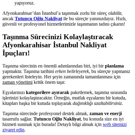
yapıyoruz.
Afyonkarahisar’dan İstanbul’a taşınmak zorlu bir süreç olabilir,
ancak
Tutuncu Oğlu Nakliyat
ile bu süreçte yanınızdayız. Hızlı,
güvenli ve profesyonel hizmetlerimizle taşınmanın tadını çıkarın!
Taşınma Sürecinizi Kolaylaştıracak
Afyonkarahisar İstanbul Nakliyat
İpuçları!
Taşınma sürecinin en önemli adımlarından biri, iyi bir
planlama
yapmaktır. Taşınma tarihini
erken belirleyerek
, bu süreçte yapmanız
gerekenleri listeleyin. Her şeyin zamanında tamamlanması için
zaman yönetimi
kritik önem taşır.
Eşyalarınızı
kategorilere ayırarak
paketlemek, taşınma sırasında
işlerinizi kolaylaştıracaktır. Örneğin, mutfak eşyalarını bir kutuda,
kitapları başka bir kutuda toplayarak
dağınıklığı azaltabilirsiniz
.
Taşınma sürecinde profesyonel destek almak,
zaman ve enerji
tasarrufu sağlar.
Tutuncu Oğlu Nakliyat
, bu konuda size en iyi
hizmeti sunmak için burada! Detaylı bilgi almak için
web sitemizi
ziyaret edin
.