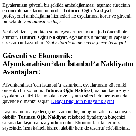
Eşyalarınızın güvenli bir şekilde
ambalajlanması
, taşınma sürecinin
en önemli parçalarından biridir.
Tutuncu Oğlu Nakliyat
,
profesyonel ambalajlama hizmetleri ile eşyalarınızı korur ve güvenli
bir şekilde
yeni adresinize taşır
.
Yeni evinize taşındıktan sonra eşyalarınızın montajı da önemli bir
adımdır.
Tutuncu Oğlu Nakliyat
, eşyalarınızın montajını yaparak
size zaman kazandırır.
Yeni evinizde hemen yerleşmeye başlayın!
Güvenli ve Ekonomik:
Afyonkarahisar’dan İstanbul’a Nakliyatın
Avantajları!
Afyonkarahisar’dan İstanbul’a taşınırken, eşyalarınızın güvenliği
öncelikli bir konudur.
Tutuncu Oğlu Nakliyat
, uzman kadrosuyla
eşyalarınızı titizlikle ambalajlar ve taşınma sürecinde her aşamada
güvende olmanızı sağlar.
Detaylı bilgi için buraya tıklayın!
Taşınmanın maliyetleri, çoğu zaman düşündüğünüzden daha düşük
olabilir.
Tutuncu Oğlu Nakliyat
, rekabetçi fiyatlarıyla bütçenizi
sarsmadan taşınmanıza yardımcı olur. Ekonomik paketlerimiz
sayesinde, hem kaliteli hizmet alabilir hem de tasarruf edebilirsiniz.