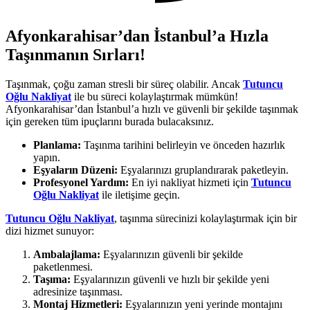
Afyonkarahisar’dan İstanbul’a Hızla
Taşınmanın Sırları!
Taşınmak, çoğu zaman stresli bir süreç olabilir. Ancak
Tutuncu
Oğlu Nakliyat
ile bu süreci kolaylaştırmak mümkün!
Afyonkarahisar’dan İstanbul’a hızlı ve güvenli bir şekilde taşınmak
için gereken tüm ipuçlarını burada bulacaksınız.
Planlama:
Taşınma tarihini belirleyin ve önceden hazırlık
yapın.
Eşyaların Düzeni:
Eşyalarınızı gruplandırarak paketleyin.
Profesyonel Yardım:
En iyi nakliyat hizmeti için
Tutuncu
Oğlu Nakliyat
ile iletişime geçin.
Tutuncu Oğlu Nakliyat
, taşınma sürecinizi kolaylaştırmak için bir
dizi hizmet sunuyor:
Ambalajlama:
Eşyalarınızın güvenli bir şekilde
paketlenmesi.
Taşıma:
Eşyalarınızın güvenli ve hızlı bir şekilde yeni
adresinize taşınması.
Montaj Hizmetleri:
Eşyalarınızın yeni yerinde montajını