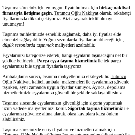
Taşınma süreciniz için en uygun fiyatı bulmak için
birkaç nakliyat
firmasıyla iletişime geçin
.
Tutuncu Oğlu Nakliyat
olarak, rekabetçi
fiyatlarımızla dikkat çekiyoruz. Bizi arayarak teklif almayı
unutmayın!
Taşınma tarihlerinizde esneklik sağlamak, daha iyi fiyatlar elde
etmenizi sağlayabilir. Yoğun sezonlarda fiyatlar artabileceği için,
düşük sezonlarda taşınmak
maliyetleri azaltabilir.
Eşyalarınızı kategorize ederek, hangi eşyaların taşınacağını net bir
şekilde belirleyin.
Parça eşya taşıma hizmetimiz
ile tek parça
eşyalarınızı bile uygun fiyatlarla taşıyoruz.
Ambalajlama süreci, taşınma maliyetlerinizi etkileyebilir.
Tutuncu
Oğlu Nakliyat
, kaliteli ambalaj malzemeleri ile eşyalarınızı güvenle
taşırken, aynı zamanda uygun fiyatlar sunuyor. Ayrıca, depolama
hizmetlerimizle eşyalarınızı güvenli bir şekilde saklayabilirsiniz.
Taşınma sırasında eşyalarınızın güvenliği için sigorta yaptırmak,
uzun vadede maliyetlerinizi korur.
Sigortalı taşıma hizmetimiz
ile
eşyalarınızı güvence altına alarak, olası kayıplara karşı önlem
alabilirsiniz.
Taşınma sürecinizde en iyi fiyatları ve hizmetleri almak için
[Tutuncu Oğlu Nakliyat](https://www.tutuncuoglunakliyat.com)
ile