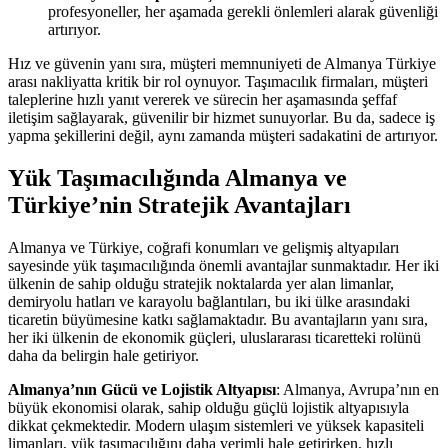
profesyoneller, her aşamada gerekli önlemleri alarak güvenliği
artırıyor.
Hız ve güvenin yanı sıra, müşteri memnuniyeti de Almanya Türkiye
arası nakliyatta kritik bir rol oynuyor. Taşımacılık firmaları, müşteri
taleplerine hızlı yanıt vererek ve sürecin her aşamasında şeffaf
iletişim sağlayarak, güvenilir bir hizmet sunuyorlar. Bu da, sadece iş
yapma şekillerini değil, aynı zamanda müşteri sadakatini de artırıyor.
Yük Taşımacılığında Almanya ve
Türkiye’nin Stratejik Avantajları
Almanya ve Türkiye, coğrafi konumları ve gelişmiş altyapıları
sayesinde yük taşımacılığında önemli avantajlar sunmaktadır. Her iki
ülkenin de sahip olduğu stratejik noktalarda yer alan limanlar,
demiryolu hatları ve karayolu bağlantıları, bu iki ülke arasındaki
ticaretin büyümesine katkı sağlamaktadır. Bu avantajların yanı sıra,
her iki ülkenin de ekonomik güçleri, uluslararası ticaretteki rolünü
daha da belirgin hale getiriyor.
Almanya’nın Gücü ve Lojistik Altyapısı
: Almanya, Avrupa’nın en
büyük ekonomisi olarak, sahip olduğu güçlü lojistik altyapısıyla
dikkat çekmektedir. Modern ulaşım sistemleri ve yüksek kapasiteli
limanları, yük taşımacılığını daha verimli hale getirirken, hızlı