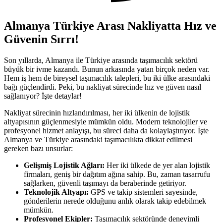
Almanya Türkiye Arası Nakliyatta Hız ve
Güvenin Sırrı!
Son yıllarda, Almanya ile Türkiye arasında taşımacılık sektörü
büyük bir ivme kazandı. Bunun arkasında yatan birçok neden var.
Hem iş hem de bireysel taşımacılık talepleri, bu iki ülke arasındaki
bağı güçlendirdi. Peki, bu nakliyat sürecinde hız ve güven nasıl
sağlanıyor? İşte detaylar!
Nakliyat sürecinin hızlandırılması, her iki ülkenin de lojistik
altyapısının güçlenmesiyle mümkün oldu. Modern teknolojiler ve
profesyonel hizmet anlayışı, bu süreci daha da kolaylaştırıyor. İşte
Almanya ve Türkiye arasındaki taşımacılıkta dikkat edilmesi
gereken bazı unsurlar:
Gelişmiş Lojistik Ağları:
Her iki ülkede de yer alan lojistik
firmaları, geniş bir dağıtım ağına sahip. Bu, zaman tasarrufu
sağlarken, güvenli taşımayı da beraberinde getiriyor.
Teknolojik Altyapı:
GPS ve takip sistemleri sayesinde,
gönderilerin nerede olduğunu anlık olarak takip edebilmek
mümkün.
Profesyonel Ekipler:
Taşımacılık sektöründe deneyimli