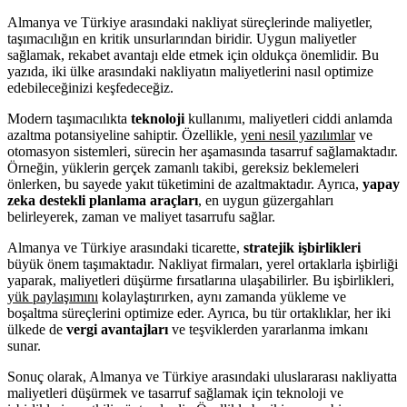
Almanya ve Türkiye arasındaki nakliyat süreçlerinde maliyetler,
taşımacılığın en kritik unsurlarından biridir. Uygun maliyetler
sağlamak, rekabet avantajı elde etmek için oldukça önemlidir. Bu
yazıda, iki ülke arasındaki nakliyatın maliyetlerini nasıl optimize
edebileceğinizi keşfedeceğiz.
Modern taşımacılıkta
teknoloji
kullanımı, maliyetleri ciddi anlamda
azaltma potansiyeline sahiptir. Özellikle,
yeni nesil yazılımlar
ve
otomasyon sistemleri, sürecin her aşamasında tasarruf sağlamaktadır.
Örneğin, yüklerin gerçek zamanlı takibi, gereksiz beklemeleri
önlerken, bu sayede yakıt tüketimini de azaltmaktadır. Ayrıca,
yapay
zeka destekli planlama araçları
, en uygun güzergahları
belirleyerek, zaman ve maliyet tasarrufu sağlar.
Almanya ve Türkiye arasındaki ticarette,
stratejik işbirlikleri
büyük önem taşımaktadır. Nakliyat firmaları, yerel ortaklarla işbirliği
yaparak, maliyetleri düşürme fırsatlarına ulaşabilirler. Bu işbirlikleri,
yük paylaşımını
kolaylaştırırken, aynı zamanda yükleme ve
boşaltma süreçlerini optimize eder. Ayrıca, bu tür ortaklıklar, her iki
ülkede de
vergi avantajları
ve teşviklerden yararlanma imkanı
sunar.
Sonuç olarak, Almanya ve Türkiye arasındaki uluslararası nakliyatta
maliyetleri düşürmek ve tasarruf sağlamak için teknoloji ve