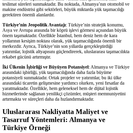
teslimat süreleri sunmaktadır. Bu noktada, Almanya’nın otomobil ve
makine endüstrisi gibi sektörleri, büyük miktarda yük taşımacılığı
gerektiren önemli alanlardır.
Türkiye’nin Jeopolitik Avantajı
: Türkiye’nin stratejik konumu,
Asya ve Avrupa arasında bir köprü işlevi görmesi açısından büyük
önem taşımaktadır. Özellikle İstanbul, hem deniz hem de kara
yollarının kesişim noktası olarak, yük taşımacılığında önemli bir
merkezdir. Ayrıca, Türkiye’nin son yıllarda gerçekleştirdiği
yatırımlar, lojistik altyapısını güçlendirerek, uluslararası taşımacılıkta
rekabet gücünü artırmıştır.
İki Ülkenin İşbirliği ve Büyüyen Potansiyel
: Almanya ve Türkiye
arasındaki işbirliği, yük taşımacılığında daha fazla büyüme
potansiyeli sunmaktadır. Ortak projeler ve yatırımlar, bu iki ülke
arasındaki ticaretin gelişmesine yardımcı olurken, yeni fırsatlar da
yaratmaktadır. Özellikle, hem geleneksel hem de dijital lojistik
hizmetlerinde sağlanan yenilikçi çözümler, müşteri memnuniyetini
artırmakta ve süreçleri daha da hızlandırmaktadır.
Uluslararası Nakliyatta Maliyet ve
Tasarruf Yöntemleri: Almanya ve
Türkiye Örneği