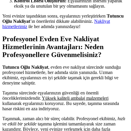
Kontrol Listesi Oluşturun:
Eşyalarınızın listesini yaparak
eksik ya da unutulan bir şey olmamasını sağlayın.
Yeni evinize taşındıktan sonra, eşyalarınızı yerleştirirken
Tutuncu
Oğlu Nakliyat
’ın önerilerini dikkate alabilirsiniz.
Nakliyat
hizmetlerimiz
ile her adımda yanınızdayız!
Profesyonel Evden Eve Nakliyat
Hizmetlerinin Avantajları: Neden
Profesyonellere Güvenmelisiniz?
Tutuncu Oğlu Nakliyat
, evden eve nakliyat sürecinde sunduğu
profesyonel hizmetlerle, her adımda sizin yanınızda. Uzman
ekibimiz, eşyalarınızı en iyi şekilde taşımak için gerekli bilgi ve
deneyime sahiptir.
Taşınma sürecinde eşyalarınızın güvenliği en önemli
önceliklerimizdendir.
Yüksek kaliteli ambalaj malzemeleri
kullanarak eşyalarınızı koruyoruz. Bu sayede, taşınma sırasında
hasar riskini en aza indiriyoruz.
Taşınmak, zaman alıcı bir süreç olabilir. Profesyonel ekibimiz,
hızlı
ve etkili bir şekilde
taşınma işlemini tamamlayarak size zaman
kazandırır. Böylece, yeni evinize yerleşmek için daha fazla