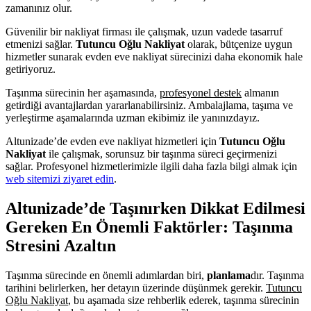
zamanınız olur.
Güvenilir bir nakliyat firması ile çalışmak, uzun vadede tasarruf
etmenizi sağlar.
Tutuncu Oğlu Nakliyat
olarak, bütçenize uygun
hizmetler sunarak evden eve nakliyat sürecinizi daha ekonomik hale
getiriyoruz.
Taşınma sürecinin her aşamasında,
profesyonel destek
almanın
getirdiği avantajlardan yararlanabilirsiniz. Ambalajlama, taşıma ve
yerleştirme aşamalarında uzman ekibimiz ile yanınızdayız.
Altunizade’de evden eve nakliyat hizmetleri için
Tutuncu Oğlu
Nakliyat
ile çalışmak, sorunsuz bir taşınma süreci geçirmenizi
sağlar. Profesyonel hizmetlerimizle ilgili daha fazla bilgi almak için
web sitemizi ziyaret edin
.
Altunizade’de Taşınırken Dikkat Edilmesi
Gereken En Önemli Faktörler: Taşınma
Stresini Azaltın
Taşınma sürecinde en önemli adımlardan biri,
planlama
dır. Taşınma
tarihini belirlerken, her detayın üzerinde düşünmek gerekir.
Tutuncu
Oğlu Nakliyat
, bu aşamada size rehberlik ederek, taşınma sürecinin