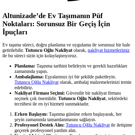
Altunizade’de Ev Taşımanın Püf
Noktaları: Sorunsuz Bir Geçiş İçin
İpuçları
Ev taşıma süreci, doğru planlama ve uygulama ile sorunsuz bir hale
getirilebilir.
Tutuncu Oğlu Nakliyat
olarak,
nakliyat hizmetlerimiz
ile bu süreci sizin için kolaylaştırıyoruz.
Planlama:
Taşınma tarihini belirleyin ve gerekli hazırlıkları
zamanında yapın.
Ambalajlama:
Eşyalarınızı iyi bir şekilde paketleyin.
Tutuncu Oğlu Nakliyat
olarak, ambalaj malzemelerinizi temin
edebiliriz.
Nakliyat Firması Seçimi:
Güvenilir bir nakliyat firması
seçmek çok önemlidir.
Tutuncu Oğlu Nakliyat
, sektördeki
tecrübesi ile en iyi hizmeti sunmaktadır.
Erken Başlayın:
Taşınma gününe erken başlayarak, her
şeyin zamanında tamamlanmasını sağlayın.
Profesyonel Destek Alın:
Tutuncu Oğlu Nakliyat
ile iletişime
geçerek profesyonel yardım alın.