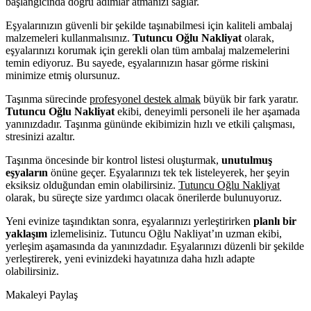
başlangıcında doğru adımlar atmanızı sağlar.
Eşyalarınızın güvenli bir şekilde taşınabilmesi için kaliteli ambalaj
malzemeleri kullanmalısınız.
Tutuncu Oğlu Nakliyat
olarak,
eşyalarınızı korumak için gerekli olan tüm ambalaj malzemelerini
temin ediyoruz. Bu sayede, eşyalarınızın hasar görme riskini
minimize etmiş olursunuz.
Taşınma sürecinde
profesyonel destek almak
büyük bir fark yaratır.
Tutuncu Oğlu Nakliyat
ekibi, deneyimli personeli ile her aşamada
yanınızdadır. Taşınma gününde ekibimizin hızlı ve etkili çalışması,
stresinizi azaltır.
Taşınma öncesinde bir kontrol listesi oluşturmak,
unutulmuş
eşyaların
önüne geçer. Eşyalarınızı tek tek listeleyerek, her şeyin
eksiksiz olduğundan emin olabilirsiniz.
Tutuncu Oğlu Nakliyat
olarak, bu süreçte size yardımcı olacak önerilerde bulunuyoruz.
Yeni evinize taşındıktan sonra, eşyalarınızı yerleştirirken
planlı bir
yaklaşım
izlemelisiniz. Tutuncu Oğlu Nakliyat’ın uzman ekibi,
yerleşim aşamasında da yanınızdadır. Eşyalarınızı düzenli bir şekilde
yerleştirerek, yeni evinizdeki hayatınıza daha hızlı adapte
olabilirsiniz.
Makaleyi Paylaş