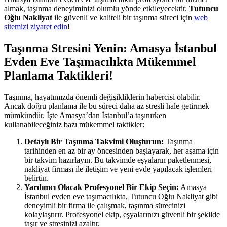
almak, taşınma deneyiminizi olumlu yönde etkileyecektir.
Tutuncu
Oğlu Nakliyat
ile güvenli ve kaliteli bir taşınma süreci için
web
sitemizi ziyaret edin
!
Taşınma Stresini Yenin: Amasya İstanbul
Evden Eve Taşımacılıkta Mükemmel
Planlama Taktikleri!
Taşınma, hayatımızda önemli değişikliklerin habercisi olabilir.
Ancak doğru planlama ile bu süreci daha az stresli hale getirmek
mümkündür. İşte Amasya’dan İstanbul’a taşınırken
kullanabileceğiniz bazı mükemmel taktikler:
Detaylı Bir Taşınma Takvimi Oluşturun:
Taşınma
tarihinden en az bir ay öncesinden başlayarak, her aşama için
bir takvim hazırlayın. Bu takvimde eşyaların paketlenmesi,
nakliyat firması ile iletişim ve yeni evde yapılacak işlemleri
belirtin.
Yardımcı Olacak Profesyonel Bir Ekip Seçin:
Amasya
İstanbul evden eve taşımacılıkta, Tutuncu Oğlu Nakliyat gibi
deneyimli bir firma ile çalışmak, taşınma sürecinizi
kolaylaştırır. Profesyonel ekip, eşyalarınızı güvenli bir şekilde
taşır ve stresinizi azaltır.