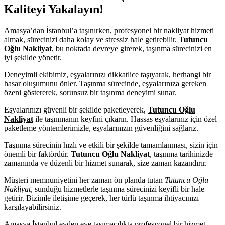
Kaliteyi Yakalayın!
Amasya’dan İstanbul’a taşınırken, profesyonel bir nakliyat hizmeti
almak, sürecinizi daha kolay ve stressiz hale getirebilir.
Tutuncu
Oğlu Nakliyat
, bu noktada devreye girerek, taşınma sürecinizi en
iyi şekilde yönetir.
Deneyimli ekibimiz, eşyalarınızı dikkatlice taşıyarak, herhangi bir
hasar oluşumunu önler. Taşınma sürecinde, eşyalarınıza gereken
özeni göstererek, sorunsuz bir taşınma deneyimi sunar.
Eşyalarınızı güvenli bir şekilde paketleyerek,
Tutuncu Oğlu
Nakliyat
ile taşınmanın keyfini çıkarın. Hassas eşyalarınız için özel
paketleme yöntemlerimizle, eşyalarınızın güvenliğini sağlarız.
Taşınma sürecinin hızlı ve etkili bir şekilde tamamlanması, sizin için
önemli bir faktördür.
Tutuncu Oğlu Nakliyat
, taşınma tarihinizde
zamanında ve düzenli bir hizmet sunarak, size zaman kazandırır.
Müşteri memnuniyetini her zaman ön planda tutan
Tutuncu Oğlu
Nakliyat
, sunduğu hizmetlerle taşınma sürecinizi keyifli bir hale
getirir. Bizimle iletişime geçerek, her türlü taşınma ihtiyacınızı
karşılayabilirsiniz.
Amasya İstanbul evden eve taşımacılıkta profesyonel bir hizmet