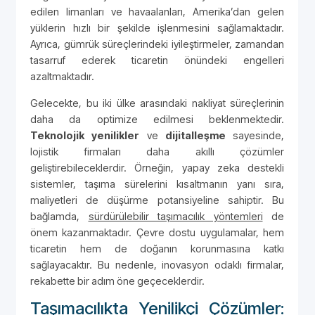
edilen limanları ve havaalanları, Amerika’dan gelen
yüklerin hızlı bir şekilde işlenmesini sağlamaktadır.
Ayrıca, gümrük süreçlerindeki iyileştirmeler, zamandan
tasarruf ederek ticaretin önündeki engelleri
azaltmaktadır.
Gelecekte, bu iki ülke arasındaki nakliyat süreçlerinin
daha da optimize edilmesi beklenmektedir.
Teknolojik yenilikler
ve
dijitalleşme
sayesinde,
lojistik firmaları daha akıllı çözümler
geliştirebileceklerdir. Örneğin, yapay zeka destekli
sistemler, taşıma sürelerini kısaltmanın yanı sıra,
maliyetleri de düşürme potansiyeline sahiptir. Bu
bağlamda,
sürdürülebilir taşımacılık yöntemleri
de
önem kazanmaktadır. Çevre dostu uygulamalar, hem
ticaretin hem de doğanın korunmasına katkı
sağlayacaktır. Bu nedenle, inovasyon odaklı firmalar,
rekabette bir adım öne geçeceklerdir.
Taşımacılıkta Yenilikçi Çözümler: