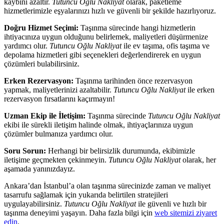
kaybını azaltır.
Tutuncu Oğlu Nakliyat
olarak, paketleme
hizmetlerimizle eşyalarınızı hızlı ve güvenli bir şekilde hazırlıyoruz.
Doğru Hizmet Seçimi:
Taşınma sürecinde hangi hizmetlerin
ihtiyacınıza uygun olduğunu belirlemek, maliyetleri düşürmenize
yardımcı olur.
Tutuncu Oğlu Nakliyat
ile ev taşıma, ofis taşıma ve
depolama hizmetleri gibi seçenekleri değerlendirerek en uygun
çözümleri bulabilirsiniz.
Erken Rezervasyon:
Taşınma tarihinden önce rezervasyon
yapmak, maliyetlerinizi azaltabilir.
Tutuncu Oğlu Nakliyat
ile erken
rezervasyon fırsatlarını kaçırmayın!
Uzman Ekip ile İletişim:
Taşınma sürecinde
Tutuncu Oğlu Nakliyat
ekibi ile sürekli iletişim halinde olmak, ihtiyaçlarınıza uygun
çözümler bulmanıza yardımcı olur.
Soru Sorun:
Herhangi bir belirsizlik durumunda, ekibimizle
iletişime geçmekten çekinmeyin.
Tutuncu Oğlu Nakliyat
olarak, her
aşamada yanınızdayız.
Ankara’dan İstanbul’a olan taşınma sürecinizde zaman ve maliyet
tasarrufu sağlamak için yukarıda belirtilen stratejileri
uygulayabilirsiniz.
Tutuncu Oğlu Nakliyat
ile güvenli ve hızlı bir
taşınma deneyimi yaşayın. Daha fazla bilgi için
web sitemizi ziyaret
edin
.