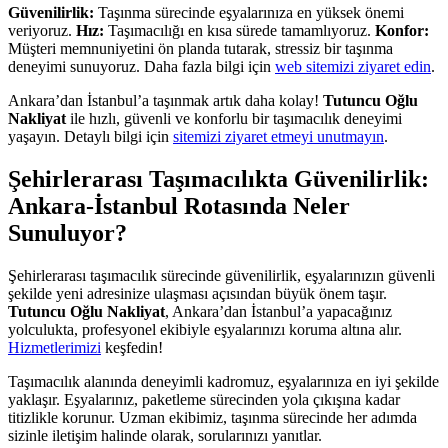
Güvenilirlik:
Taşınma sürecinde eşyalarınıza en yüksek önemi
veriyoruz.
Hız:
Taşımacılığı en kısa sürede tamamlıyoruz.
Konfor:
Müşteri memnuniyetini ön planda tutarak, stressiz bir taşınma
deneyimi sunuyoruz. Daha fazla bilgi için
web sitemizi ziyaret edin
.
Ankara’dan İstanbul’a taşınmak artık daha kolay!
Tutuncu Oğlu
Nakliyat
ile hızlı, güvenli ve konforlu bir taşımacılık deneyimi
yaşayın. Detaylı bilgi için
sitemizi ziyaret etmeyi unutmayın
.
Şehirlerarası Taşımacılıkta Güvenilirlik:
Ankara-İstanbul Rotasında Neler
Sunuluyor?
Şehirlerarası taşımacılık sürecinde güvenilirlik, eşyalarınızın güvenli
şekilde yeni adresinize ulaşması açısından büyük önem taşır.
Tutuncu Oğlu Nakliyat
, Ankara’dan İstanbul’a yapacağınız
yolculukta, profesyonel ekibiyle eşyalarınızı koruma altına alır.
Hizmetlerimizi
keşfedin!
Taşımacılık alanında deneyimli kadromuz, eşyalarınıza en iyi şekilde
yaklaşır. Eşyalarınız, paketleme sürecinden yola çıkışına kadar
titizlikle korunur. Uzman ekibimiz, taşınma sürecinde her adımda
sizinle iletişim halinde olarak, sorularınızı yanıtlar.