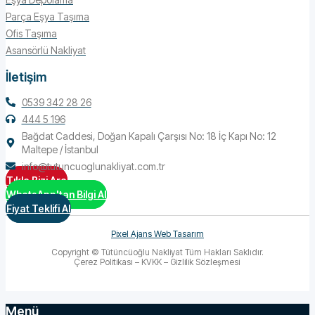
Parça Eşya Taşıma
Ofis Taşıma
Asansörlü Nakliyat
İletişim
0539 342 28 26
444 5 196
Bağdat Caddesi, Doğan Kapalı Çarşısı No: 18 İç Kapı No: 12
Maltepe / İstanbul
info@tutuncuoglunakliyat.com.tr
Tıkla Bizi Ara
WhatsApp'tan Bilgi Al
Fiyat Teklifi Al
Pixel Ajans Web Tasarım
Copyright © Tütüncüoğlu Nakliyat Tüm Hakları Saklıdır.
Çerez Politikası – KVKK – Gizlilik Sözleşmesi
Menü