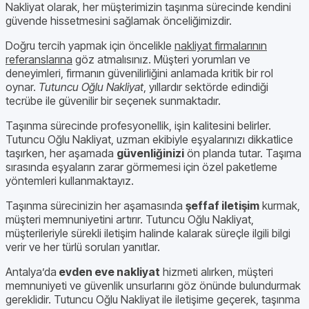
Nakliyat olarak, her müşterimizin taşınma sürecinde kendini
güvende hissetmesini sağlamak önceliğimizdir.
Doğru tercih yapmak için öncelikle
nakliyat firmalarının
referanslarına
göz atmalısınız. Müşteri yorumları ve
deneyimleri, firmanın güvenilirliğini anlamada kritik bir rol
oynar.
Tutuncu Oğlu Nakliyat
, yıllardır sektörde edindiği
tecrübe ile güvenilir bir seçenek sunmaktadır.
Taşınma sürecinde profesyonellik, işin kalitesini belirler.
Tutuncu Oğlu Nakliyat, uzman ekibiyle eşyalarınızı dikkatlice
taşırken, her aşamada
güvenliğinizi
ön planda tutar. Taşıma
sırasında eşyaların zarar görmemesi için özel paketleme
yöntemleri kullanmaktayız.
Taşınma sürecinizin her aşamasında
şeffaf iletişim
kurmak,
müşteri memnuniyetini artırır. Tutuncu Oğlu Nakliyat,
müşterileriyle sürekli iletişim halinde kalarak süreçle ilgili bilgi
verir ve her türlü soruları yanıtlar.
Antalya’da
evden eve nakliyat
hizmeti alırken, müşteri
memnuniyeti ve güvenlik unsurlarını göz önünde bulundurmak
gereklidir. Tutuncu Oğlu Nakliyat ile iletişime geçerek, taşınma