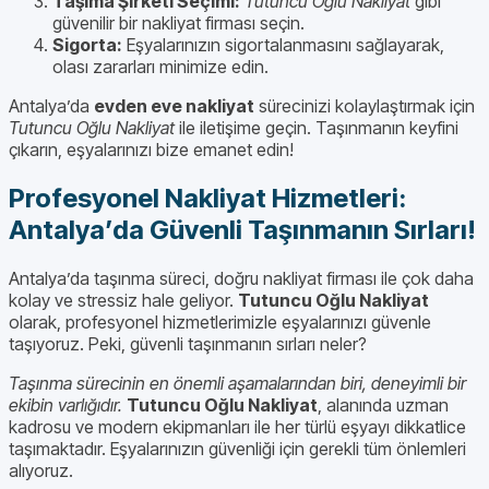
Taşıma Şirketi Seçimi:
Tutuncu Oğlu Nakliyat
gibi
güvenilir bir nakliyat firması seçin.
Sigorta:
Eşyalarınızın sigortalanmasını sağlayarak,
olası zararları minimize edin.
Antalya’da
evden eve nakliyat
sürecinizi kolaylaştırmak için
Tutuncu Oğlu Nakliyat
ile iletişime geçin. Taşınmanın keyfini
çıkarın, eşyalarınızı bize emanet edin!
Profesyonel Nakliyat Hizmetleri:
Antalya’da Güvenli Taşınmanın Sırları!
Antalya’da taşınma süreci, doğru nakliyat firması ile çok daha
kolay ve stressiz hale geliyor.
Tutuncu Oğlu Nakliyat
olarak, profesyonel hizmetlerimizle eşyalarınızı güvenle
taşıyoruz. Peki, güvenli taşınmanın sırları neler?
Taşınma sürecinin en önemli aşamalarından biri, deneyimli bir
ekibin varlığıdır.
Tutuncu Oğlu Nakliyat
, alanında uzman
kadrosu ve modern ekipmanları ile her türlü eşyayı dikkatlice
taşımaktadır. Eşyalarınızın güvenliği için gerekli tüm önlemleri
alıyoruz.