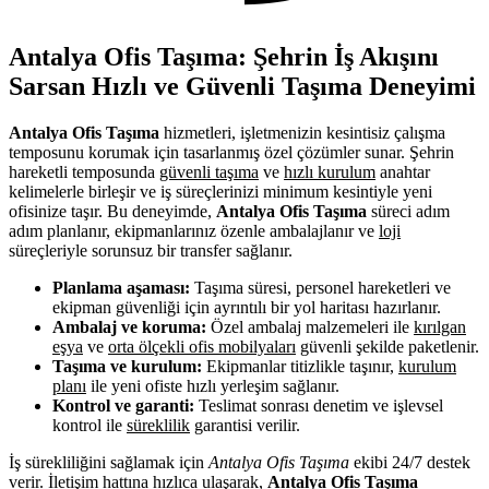
Antalya Ofis Taşıma: Şehrin İş Akışını
Sarsan Hızlı ve Güvenli Taşıma Deneyimi
Antalya Ofis Taşıma
hizmetleri, işletmenizin kesintisiz çalışma
temposunu korumak için tasarlanmış özel çözümler sunar. Şehrin
hareketli temposunda
güvenli taşıma
ve
hızlı kurulum
anahtar
kelimelerle birleşir ve iş süreçlerinizi minimum kesintiyle yeni
ofisinize taşır. Bu deneyimde,
Antalya Ofis Taşıma
süreci adım
adım planlanır, ekipmanlarınız özenle ambalajlanır ve
loji
süreçleriyle sorunsuz bir transfer sağlanır.
Planlama aşaması:
Taşıma süresi, personel hareketleri ve
ekipman güvenliği için ayrıntılı bir yol haritası hazırlanır.
Ambalaj ve koruma:
Özel ambalaj malzemeleri ile
kırılgan
eşya
ve
orta ölçekli ofis mobilyaları
güvenli şekilde paketlenir.
Taşıma ve kurulum:
Ekipmanlar titizlikle taşınır,
kurulum
planı
ile yeni ofiste hızlı yerleşim sağlanır.
Kontrol ve garanti:
Teslimat sonrası denetim ve işlevsel
kontrol ile
süreklilik
garantisi verilir.
İş sürekliliğini sağlamak için
Antalya Ofis Taşıma
ekibi 24/7 destek
verir. İletişim hattına hızlıca ulaşarak,
Antalya Ofis Taşıma