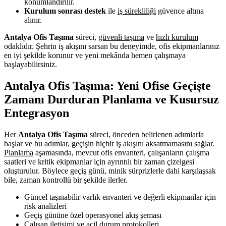
konumlandırılır.
Kurulum sonrası destek
ile
iş sürekliliği
güvence altına
alınır.
Antalya Ofis Taşıma
süreci,
güvenli taşıma
ve
hızlı kurulum
odaklıdır. Şehrin iş akışını sarsan bu deneyimde, ofis ekipmanlarınız
en iyi şekilde korunur ve yeni mekânda hemen çalışmaya
başlayabilirsiniz.
Antalya Ofis Taşıma: Yeni Ofise Geçişte
Zamanı Durduran Planlama ve Kusursuz
Entegrasyon
Her
Antalya Ofis Taşıma
süreci, önceden belirlenen adımlarla
başlar ve bu adımlar, geçişin hiçbir iş akışını aksatmamasını sağlar.
Planlama
aşamasında, mevcut ofis envanteri, çalışanların çalışma
saatleri ve kritik ekipmanlar için ayrıntılı bir zaman çizelgesi
oluşturulur. Böylece geçiş günü, minik sürprizlerle dahi karşılaşsak
bile, zaman kontrollü bir şekilde ilerler.
Güncel taşınabilir varlık envanteri ve değerli ekipmanlar için
risk analizleri
Geçiş gününe özel operasyonel akış şeması
Çalışan iletişimi ve acil durum protokolleri