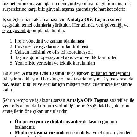
hizmetlerimizin avantajlarını deneyimleyebilirsiniz. Şehrin dinamik
sürprizlerine karşı bile
güvenli taşıma
garantisiyle hareket ederiz.
İş süreçlerinizin aksamaması için
Antalya Ofis Taşıma
süreci
aşağıdaki temel adımlarla yürütülür. Her adımda
veri güvenliği
ve
eşya güvenliği
ön planda tutulur.
Proje yönetimi ve zaman planlaması
Envanter ve eşyaların sınıflandırılması
Çalışan iletişimi ve ofis içi koordinasyon
Taşıma günü operasyonel akış ve güvenlik kontrolleri
Yeni ofiste yerleşim ve teknik kurulumları
Bu süreç,
Antalya Ofis Taşıma
ile çalışırken
kullanıcı deneyimini
iyileştiren etkileşimli bir süreç olarak tasarlanmıştır. Taşıma sırasında
paylaşılan bilgiler ve sorular için müşteri temsilcilerimizle iletişimde
kalın.
Şehrin tempo ve iş akışını sarsan
Antalya Ofis Taşıma
stratejileri ile
yeni ofis alanında
kurulum verimliliği
artar. Aşağıdaki başlıklar bu
stratejilerin öne çıkan unsurlarıdır.
Ön provizyon ve dijital envanter
ile taşıma gününü
hızlandırır.
Modüler taşıma çözümleri
ile mobilya ve ekipman yeniden