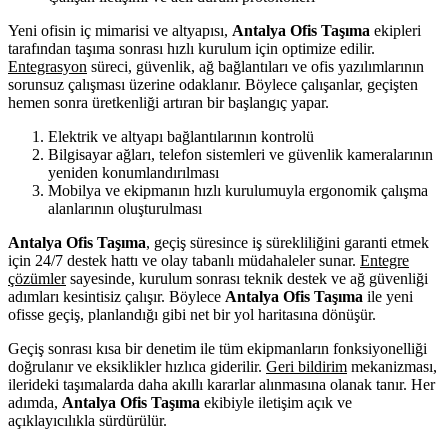
Yeni ofisin iç mimarisi ve altyapısı,
Antalya Ofis Taşıma
ekipleri
tarafından taşıma sonrası hızlı kurulum için optimize edilir.
Entegrasyon
süreci, güvenlik, ağ bağlantıları ve ofis yazılımlarının
sorunsuz çalışması üzerine odaklanır. Böylece çalışanlar, geçişten
hemen sonra üretkenliği artıran bir başlangıç yapar.
Elektrik ve altyapı bağlantılarının kontrolü
Bilgisayar ağları, telefon sistemleri ve güvenlik kameralarının
yeniden konumlandırılması
Mobilya ve ekipmanın hızlı kurulumuyla ergonomik çalışma
alanlarının oluşturulması
Antalya Ofis Taşıma
, geçiş süresince iş sürekliliğini garanti etmek
için 24/7 destek hattı ve olay tabanlı müdahaleler sunar.
Entegre
çözümler
sayesinde, kurulum sonrası teknik destek ve ağ güvenliği
adımları kesintisiz çalışır. Böylece
Antalya Ofis Taşıma
ile yeni
ofisse geçiş, planlandığı gibi net bir yol haritasına dönüşür.
Geçiş sonrası kısa bir denetim ile tüm ekipmanların fonksiyonelliği
doğrulanır ve eksiklikler hızlıca giderilir.
Geri bildirim
mekanizması,
ilerideki taşımalarda daha akıllı kararlar alınmasına olanak tanır. Her
adımda,
Antalya Ofis Taşıma
ekibiyle iletişim açık ve
açıklayıcılıkla sürdürülür.