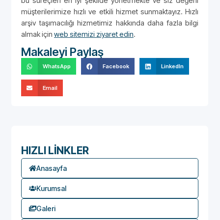
bu süreçleri en iyi şekilde yönetmekte ve siz değerli
müşterilerimize hızlı ve etkili hizmet sunmaktayız. Hızlı
arşiv taşımacılığı hizmetimiz hakkında daha fazla bilgi
almak için
web sitemizi ziyaret edin
.
Makaleyi Paylaş
WhatsApp
Facebook
LinkedIn
Email
HIZLI LİNKLER
Anasayfa
Kurumsal
Galeri