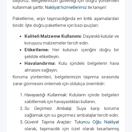
biliyoruz. Belgelerinizin güvenliği için doğru yöntemleri
kullanmak şarttır.
Nakliyat hizmetlerimiz
ile tanışın!
Paketleme, arşiv taşımacılığında en kritik aşamalardan
biridir. İşte doğru paketleme için bazı ipuçları:
Kaliteli Malzeme Kullanımı:
Dayanıklı kutular ve
koruyucu malzemeler tercih edin.
Etiketleme:
Her kutunun içeriğini doğru bir
şekilde etiketleyin.
Havalandırma:
Kutu içindeki belgelerin hava
almasını sağlayın.
Koruma yöntemleri, belgelerinizin taşınma sırasında
zarar görmesini önlemek için oldukça önemlidir:
Havayastığı Kullanmak:
Kutuların içinde belgeleri
sabitlemek için havayastıkları kullanın.
Su Geçirmez Ambalaj:
Suya karşı koruma
sağlamak için su geçirmez ambalajlar tercih edin.
Güvenli Taşıma Araçları:
Tutuncu Oğlu Nakliyat
olarak, taşımacılık için özel olarak tasarlanmış