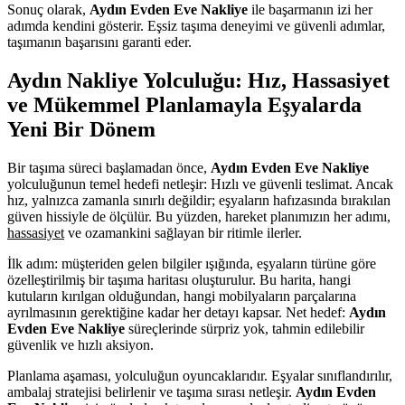
Sonuç olarak,
Aydın Evden Eve Nakliye
ile başarmanın izi her
adımda kendini gösterir. Eşsiz taşıma deneyimi ve güvenli adımlar,
taşımanın başarısını garanti eder.
Aydın Nakliye Yolculuğu: Hız, Hassasiyet
ve Mükemmel Planlamayla Eşyalarda
Yeni Bir Dönem
Bir taşıma süreci başlamadan önce,
Aydın Evden Eve Nakliye
yolculuğunun temel hedefi netleşir: Hızlı ve güvenli teslimat. Ancak
hız, yalnızca zamanla sınırlı değildir; eşyaların hafızasında bırakılan
güven hissiyle de ölçülür. Bu yüzden, hareket planımızın her adımı,
hassasiyet
ve ozamankini sağlayan bir ritimle ilerler.
İlk adım: müşteriden gelen bilgiler ışığında, eşyaların türüne göre
özelleştirilmiş bir taşıma haritası oluşturulur. Bu harita, hangi
kutuların kırılgan olduğundan, hangi mobilyaların parçalarına
ayrılmasının gerektiğine kadar her detayı kapsar. Net hedef:
Aydın
Evden Eve Nakliye
süreçlerinde sürpriz yok, tahmin edilebilir
güvenlik ve hızlı aksiyon.
Planlama aşaması, yolculuğun oyuncaklarıdır. Eşyalar sınıflandırılır,
ambalaj stratejisi belirlenir ve taşıma sırası netleşir.
Aydın Evden