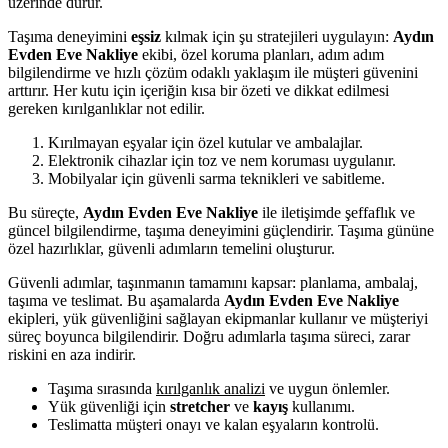
üzerinde durur.
Taşıma deneyimini
eşsiz
kılmak için şu stratejileri uygulayın:
Aydın
Evden Eve Nakliye
ekibi, özel koruma planları, adım adım
bilgilendirme ve hızlı çözüm odaklı yaklaşım ile müşteri güvenini
arttırır. Her kutu için içeriğin kısa bir özeti ve dikkat edilmesi
gereken kırılganlıklar not edilir.
Kırılmayan eşyalar için özel kutular ve ambalajlar.
Elektronik cihazlar için toz ve nem koruması uygulanır.
Mobilyalar için güvenli sarma teknikleri ve sabitleme.
Bu süreçte,
Aydın Evden Eve Nakliye
ile iletişimde şeffaflık ve
güncel bilgilendirme, taşıma deneyimini güçlendirir. Taşıma gününe
özel hazırlıklar, güvenli adımların temelini oluşturur.
Güvenli adımlar, taşınmanın tamamını kapsar: planlama, ambalaj,
taşıma ve teslimat. Bu aşamalarda
Aydın Evden Eve Nakliye
ekipleri, yük güvenliğini sağlayan ekipmanlar kullanır ve müşteriyi
süreç boyunca bilgilendirir. Doğru adımlarla taşıma süreci, zarar
riskini en aza indirir.
Taşıma sırasında
kırılganlık analizi
ve uygun önlemler.
Yük güvenliği için
stretcher
ve
kayış
kullanımı.
Teslimatta müşteri onayı ve kalan eşyaların kontrolü.