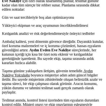
Eve Nakliye
için özel olarak tasarlanmış planlar, teslimat gününe
kadar olan tüm süreçte bir rehber sunar. Planlama sırasında dikkat
edilen noktalar:
Gün ve saat tercihleriyle boş alan optimizasyonu
Yükleyici ekipman ve araç uyumunun önceliklendirilmesi
Kırılganlık analizi ve risk değerlendirmesiyle önleyici tedbirler
Ambalaj kalitesi, yeni dönemin güvence direğidir. Dayanıklı kutular,
özel koruma malzemeleri ve iç koruma çözümleri, hassas eşyaların
güvenliğini artırır.
Aydın Evden Eve Nakliye
süreçlerinde, her
kutunun içeriği için kısa bir özet notu eklenir ve kırılganlıklar
gerektiğinde işaretlenir. Bu sayede ekip, taşıma sırasında anlık
kararları hızlıca alabilir.
Taşıma gününe yaklaşırken iletişim, güvenin temelidir.
Aydın
Nakliye Yolculuğu
boyunca müşteriye adım adım güncel bilgiler
iletilir. Bu sayede müşterinin zihinlerinde oluşan belirsizlik azalır ve
taşıma süreci, bir ekip çalışması olarak görünür. Aracın konumu,
yükün durumu ve tahmini teslimat saati gerçek zamanlı olarak
paylaşılır.
Teslimat anında, kontrol listesi üzerinden tüm eşyaların durumları
kontrol edilir. Müşteri onayı ve ekip onaylarının eşleşmesiyle