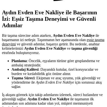
Aydın Evden Eve Nakliye ile Başarının
İzi: Eşsiz Taşıma Deneyimi ve Güvenli
Adımlar
Bir taşıma sürecine adım atarken,
Aydın Evden Eve Nakliye
ile
başarmanın izi netleşir. Taşınmanın her aşamasında olan
eşsiz taşıma
deneyimi
ve güvenli adımlar, başarıyı getirir. Bu nedenle, anahtar
kelimelerimizi
Aydın Evden Eve Nakliye
ve
taşıma güvenliği
etrafında buluşturuyoruz.
Planlama
: Öncelik, eşyaların türüne göre gruplandırma ve
ambalaj stratejisidir.
Ambalaj Kalitesi
: Dayanıklı kutular, özel koruyucular ve
burden ve kırılabilirlik göz önüne alınır.
Taşıma Süreci
: Ekipman ve araç uyumu, yük güvenliği ve
yönlendirme ile
Aydın Evden Eve Nakliye
için sorunsuz akış
sağlar.
İş akışını görmek için takip adımlarını izlemek, süreci hızlandırır ve
güvenliği sağlar.
Aydın Evden Eve Nakliye
ile taşımanın ilk
adımından son adımına kadar olan yol, müşteri memnuniyeti