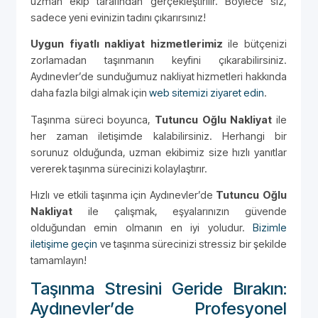
uzman ekip tarafından gerçekleştirilir. Böylece siz,
sadece yeni evinizin tadını çıkarırsınız!
Uygun fiyatlı nakliyat hizmetlerimiz
ile bütçenizi
zorlamadan taşınmanın keyfini çıkarabilirsiniz.
Aydınevler’de sunduğumuz nakliyat hizmetleri hakkında
daha fazla bilgi almak için
web sitemizi ziyaret edin
.
Taşınma süreci boyunca,
Tutuncu Oğlu Nakliyat
ile
her zaman iletişimde kalabilirsiniz. Herhangi bir
sorunuz olduğunda, uzman ekibimiz size hızlı yanıtlar
vererek taşınma sürecinizi kolaylaştırır.
Hızlı ve etkili taşınma için Aydınevler’de
Tutuncu Oğlu
Nakliyat
ile çalışmak, eşyalarınızın güvende
olduğundan emin olmanın en iyi yoludur.
Bizimle
iletişime geçin
ve taşınma sürecinizi stressiz bir şekilde
tamamlayın!
Taşınma Stresini Geride Bırakın:
Aydınevler’de Profesyonel