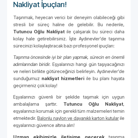
Nakliyat İpuçları!
Taşınmak, heyecan verici bir deneyim olabileceği gibi
stresli bir süreç haline de gelebilir. Bu nedenle,
Tutuncu Oğlu Nakliyat
ile çalışarak bu süreci daha
kolay hale getirebilirsiniz. İşte Aydınevler’de taşınma
sürecinizi kolaylaştıracak bazı profesyonel ipuçları:
Taşınma öncesinde iyi bir plan yapmak, sürecin en önemli
adımlarından biridir.
Eşyalarınızı hangi gün taşıyacağınızı
ve neleri birlikte götüreceğinizi belirleyin. Aydınevler’de
sunduğumuz
nakliyat hizmetleri
ile bu planı hayata
geçirmeniz çok kolay!
Eşyalarınızı güvenli bir şekilde taşımak için uygun
ambalajlama şarttır.
Tutuncu Oğlu Nakliyat
,
eşyalarınızı korumak için gerekli tüm malzemeleri temin
etmektedir.
Balonlu naylon ve dayanıklı karton kutular
ile
eşyalarınızı güvence altına alın!
Uzman ekibimizle iletişime geçerek
taşınma