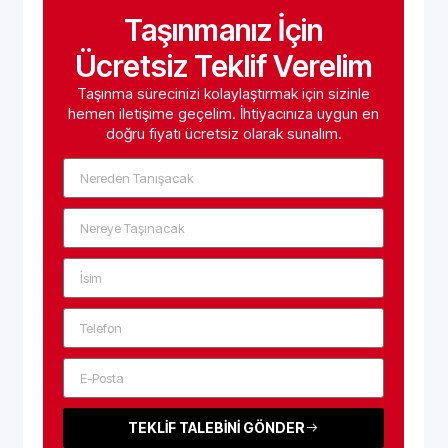
Taşınmanız İçin
Ücretsiz Teklif Verelim
Taşınma sürecinizi kolaylaştırmak için sizinle
hemen iletişime geçelim. İhtiyacınıza uygun en
doğru fiyatı ücretsiz olarak sunalım.
TEKLİF TALEBİNİ GÖNDER