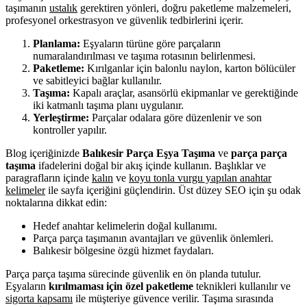
taşımanın
ustalık
gerektiren yönleri, doğru paketleme malzemeleri,
profesyonel orkestrasyon ve güvenlik tedbirlerini içerir.
Planlama:
Eşyaların türüne göre parçaların
numaralandırılması ve taşıma rotasının belirlenmesi.
Paketleme:
Kırılganlar için balonlu naylon, karton bölücüler
ve sabitleyici bağlar kullanılır.
Taşıma:
Kapalı araçlar, asansörlü ekipmanlar ve gerektiğinde
iki katmanlı taşıma planı uygulanır.
Yerleştirme:
Parçalar odalara göre düzenlenir ve son
kontroller yapılır.
Blog içeriğinizde
Balıkesir Parça Eşya Taşıma
ve
parça parça
taşıma
ifadelerini doğal bir akış içinde kullanın. Başlıklar ve
paragrafların içinde
kalın
ve
koyu tonla vurgu yapılan anahtar
kelimeler
ile sayfa içeriğini güçlendirin. Üst düzey SEO için şu odak
noktalarına dikkat edin:
Hedef anahtar kelimelerin doğal kullanımı.
Parça parça taşımanın avantajları ve güvenlik önlemleri.
Balıkesir bölgesine özgü hizmet faydaları.
Parça parça taşıma sürecinde güvenlik en ön planda tutulur.
Eşyaların
kırılmaması için özel paketleme
teknikleri kullanılır ve
sigorta kapsamı
ile müşteriye güvence verilir. Taşıma sırasında