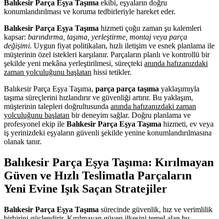
Balıkesir Parça Eşya Taşıma
ekibi, eşyaların doğru
konumlandırılması ve koruma tedbirleriyle hareket eder.
Balıkesir Parça Eşya Taşıma
hizmeti çoğu zaman şu kalemleri
kapsar:
barındırma, taşıma, yerleştirme, montaj veya parça
değişimi
. Uygun fiyat politikaları, hızlı iletişim ve esnek planlama ile
müşterinin özel istekleri karşılanır. Parçaların planlı ve kontrollü bir
şekilde yeni mekâna yerleştirilmesi, süreçteki
anında hafızanızdaki
zaman yolculuğunu başlatan
hissi tetikler.
Balıkesir Parça Eşya Taşıma,
parça parça taşıma
yaklaşımıyla
taşıma süreçlerini hızlandırır ve güvenliği artırır. Bu yaklaşım,
müşterinin talepleri doğrultusunda
anında hafızanızdaki zaman
yolculuğunu başlatan
bir deneyim sağlar. Doğru planlama ve
profesyonel ekip ile
Balıkesir Parça Eşya Taşıma
hizmeti, ev veya
iş yerinizdeki eşyaların güvenli şekilde yenine konumlandırılmasına
olanak tanır.
Balıkesir Parça Eşya Taşıma: Kırılmayan
Güven ve Hızlı Teslimatla Parçaların
Yeni Evine Işık Saçan Stratejiler
Balıkesir Parça Eşya Taşıma
sürecinde güvenlik, hız ve verimlilik
birbirini güçlendirir. Kırılmayan güven ilkesini temel alan bu