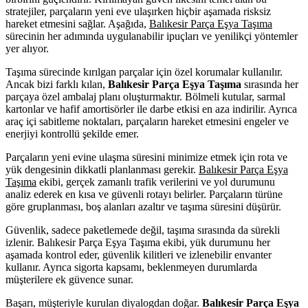
stratejiler, parçaların yeni eve ulaşırken hiçbir aşamada risksiz
hareket etmesini sağlar. Aşağıda,
Balıkesir Parça Eşya Taşıma
sürecinin her adımında uygulanabilir ipuçları ve yenilikçi yöntemler
yer alıyor.
Taşıma sürecinde kırılgan parçalar için özel korumalar kullanılır.
Ancak bizi farklı kılan,
Balıkesir Parça Eşya Taşıma
sırasında her
parçaya özel ambalaj planı oluşturmaktır. Bölmeli kutular, sarmal
kartonlar ve hafif amortisörler ile darbe etkisi en aza indirilir. Ayrıca
araç içi sabitleme noktaları, parçaların hareket etmesini engeler ve
enerjiyi kontrollü şekilde emer.
Parçaların yeni evine ulaşma süresini minimize etmek için rota ve
yük dengesinin dikkatli planlanması gerekir.
Balıkesir Parça Eşya
Taşıma
ekibi, gerçek zamanlı trafik verilerini ve yol durumunu
analiz ederek en kısa ve güvenli rotayı belirler. Parçaların türüne
göre gruplanması, boş alanları azaltır ve taşıma süresini düşürür.
Güvenlik, sadece paketlemede değil, taşıma sırasında da sürekli
izlenir. Balıkesir Parça Eşya Taşıma ekibi, yük durumunu her
aşamada kontrol eder, güvenlik kilitleri ve izlenebilir envanter
kullanır. Ayrıca sigorta kapsamı, beklenmeyen durumlarda
müşterilere ek güvence sunar.
Başarı, müşteriyle kurulan diyalogdan doğar.
Balıkesir Parça Eşya