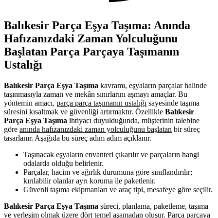
Balıkesir Parça Eşya Taşıma: Anında
Hafızanızdaki Zaman Yolculuğunu
Başlatan Parça Parçaya Taşımanın
Ustalığı
Balıkesir Parça Eşya Taşıma
kavramı, eşyaların parçalar halinde
taşınmasıyla zaman ve mekân sınırlarını aşmayı amaçlar. Bu
yöntemin amacı,
parça parça taşımanın ustalığı
sayesinde taşıma
süresini kısaltmak ve güvenliği artırmaktır. Özellikle
Balıkesir
Parça Eşya Taşıma
ihtiyacı duyulduğunda, müşterinin talebine
göre
anında hafızanızdaki zaman yolculuğunu başlatan
bir süreç
tasarlanır. Aşağıda bu süreç adım adım açıklanır.
Taşınacak eşyaların envanteri çıkarılır ve parçaların hangi
odalarda olduğu belirlenir.
Parçalar, hacim ve ağırlık durumuna göre sınıflandırılır;
kırılabilir olanlar ayrı koruma ile paketlenir.
Güvenli taşıma ekipmanları ve araç tipi, mesafeye göre seçilir.
Balıkesir Parça Eşya Taşıma
süreci, planlama, paketleme, taşıma
ve yerleşim olmak üzere dört temel aşamadan oluşur. Parça parçaya