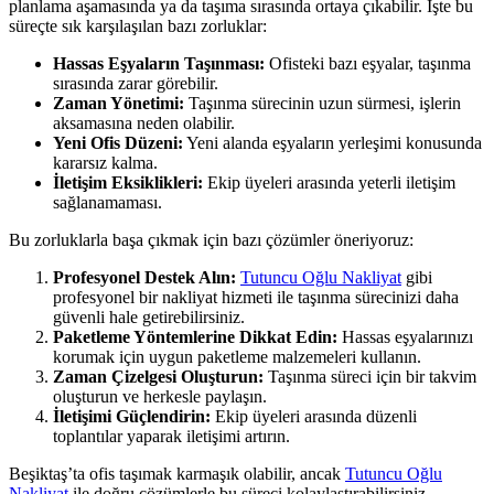
planlama aşamasında ya da taşıma sırasında ortaya çıkabilir. İşte bu
süreçte sık karşılaşılan bazı zorluklar:
Hassas Eşyaların Taşınması:
Ofisteki bazı eşyalar, taşınma
sırasında zarar görebilir.
Zaman Yönetimi:
Taşınma sürecinin uzun sürmesi, işlerin
aksamasına neden olabilir.
Yeni Ofis Düzeni:
Yeni alanda eşyaların yerleşimi konusunda
kararsız kalma.
İletişim Eksiklikleri:
Ekip üyeleri arasında yeterli iletişim
sağlanamaması.
Bu zorluklarla başa çıkmak için bazı çözümler öneriyoruz:
Profesyonel Destek Alın:
Tutuncu Oğlu Nakliyat
gibi
profesyonel bir nakliyat hizmeti ile taşınma sürecinizi daha
güvenli hale getirebilirsiniz.
Paketleme Yöntemlerine Dikkat Edin:
Hassas eşyalarınızı
korumak için uygun paketleme malzemeleri kullanın.
Zaman Çizelgesi Oluşturun:
Taşınma süreci için bir takvim
oluşturun ve herkesle paylaşın.
İletişimi Güçlendirin:
Ekip üyeleri arasında düzenli
toplantılar yaparak iletişimi artırın.
Beşiktaş’ta ofis taşımak karmaşık olabilir, ancak
Tutuncu Oğlu
Nakliyat
ile doğru çözümlerle bu süreci kolaylaştırabilirsiniz.