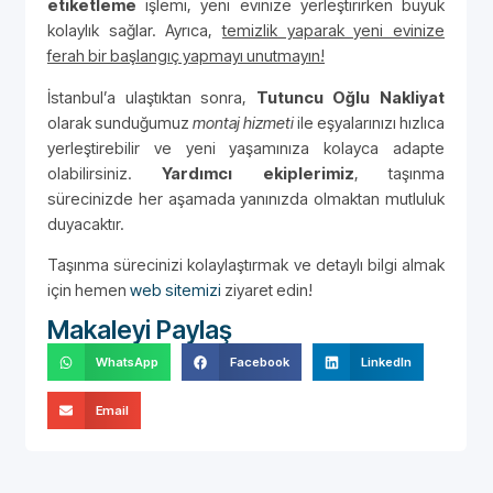
etiketleme
işlemi, yeni evinize yerleştirirken büyük
kolaylık sağlar. Ayrıca,
temizlik yaparak yeni evinize
ferah bir başlangıç yapmayı unutmayın!
İstanbul’a ulaştıktan sonra,
Tutuncu Oğlu Nakliyat
olarak sunduğumuz
montaj hizmeti
ile eşyalarınızı hızlıca
yerleştirebilir ve yeni yaşamınıza kolayca adapte
olabilirsiniz.
Yardımcı ekiplerimiz
, taşınma
sürecinizde her aşamada yanınızda olmaktan mutluluk
duyacaktır.
Taşınma sürecinizi kolaylaştırmak ve detaylı bilgi almak
için hemen
web sitemizi
ziyaret edin!
Makaleyi Paylaş
WhatsApp
Facebook
LinkedIn
Email