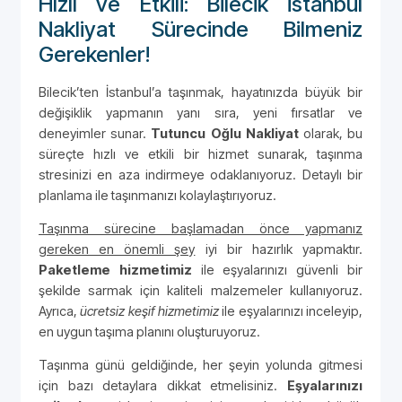
Hızlı ve Etkili: Bilecik İstanbul
Nakliyat Sürecinde Bilmeniz
Gerekenler!
Bilecik’ten İstanbul’a taşınmak, hayatınızda büyük bir
değişiklik yapmanın yanı sıra, yeni fırsatlar ve
deneyimler sunar.
Tutuncu Oğlu Nakliyat
olarak, bu
süreçte hızlı ve etkili bir hizmet sunarak, taşınma
stresinizi en aza indirmeye odaklanıyoruz. Detaylı bir
planlama ile taşınmanızı kolaylaştırıyoruz.
Taşınma sürecine başlamadan önce yapmanız
gereken en önemli şey
iyi bir hazırlık yapmaktır.
Paketleme hizmetimiz
ile eşyalarınızı güvenli bir
şekilde sarmak için kaliteli malzemeler kullanıyoruz.
Ayrıca,
ücretsiz keşif hizmetimiz
ile eşyalarınızı inceleyip,
en uygun taşıma planını oluşturuyoruz.
Taşınma günü geldiğinde, her şeyin yolunda gitmesi
için bazı detaylara dikkat etmelisiniz.
Eşyalarınızı