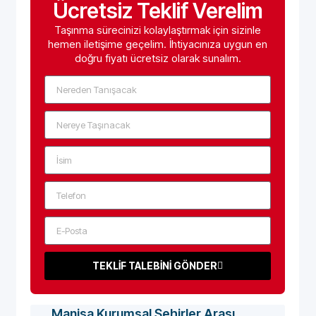
Ücretsiz Teklif Verelim
Taşınma sürecinizi kolaylaştırmak için sizinle
hemen iletişime geçelim. İhtiyacınıza uygun en
doğru fiyatı ücretsiz olarak sunalım.
TEKLİF TALEBİNİ GÖNDER
Manisa Kurumsal Şehirler Arası