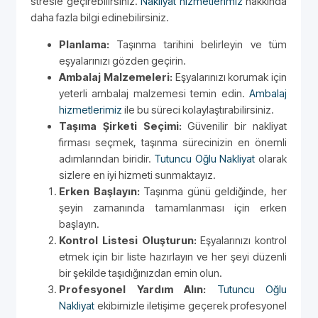
stresle geçirebilirsiniz.
Nakliyat hizmetlerimiz
hakkında
daha fazla bilgi edinebilirsiniz.
Planlama:
Taşınma tarihini belirleyin ve tüm
eşyalarınızı gözden geçirin.
Ambalaj Malzemeleri:
Eşyalarınızı korumak için
yeterli ambalaj malzemesi temin edin.
Ambalaj
hizmetlerimiz
ile bu süreci kolaylaştırabilirsiniz.
Taşıma Şirketi Seçimi:
Güvenilir bir nakliyat
firması seçmek, taşınma sürecinizin en önemli
adımlarından biridir.
Tutuncu Oğlu Nakliyat
olarak
sizlere en iyi hizmeti sunmaktayız.
Erken Başlayın:
Taşınma günü geldiğinde, her
şeyin zamanında tamamlanması için erken
başlayın.
Kontrol Listesi Oluşturun:
Eşyalarınızı kontrol
etmek için bir liste hazırlayın ve her şeyi düzenli
bir şekilde taşıdığınızdan emin olun.
Profesyonel Yardım Alın:
Tutuncu Oğlu
Nakliyat
ekibimizle iletişime geçerek profesyonel