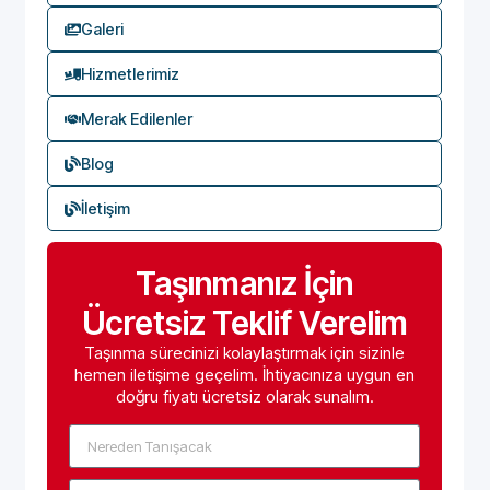
Galeri
Hizmetlerimiz
Merak Edilenler
Blog
İletişim
Taşınmanız İçin
Ücretsiz Teklif Verelim
Taşınma sürecinizi kolaylaştırmak için sizinle
hemen iletişime geçelim. İhtiyacınıza uygun en
doğru fiyatı ücretsiz olarak sunalım.