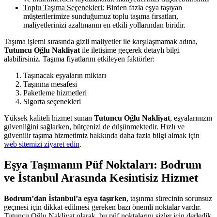
Toplu Taşıma Seçenekleri:
Birden fazla eşya taşıyan
müşterilerimize sunduğumuz toplu taşıma fırsatları,
maliyetlerinizi azaltmanın en etkili yollarından biridir.
Taşıma işlemi sırasında gizli maliyetler ile karşılaşmamak adına,
Tutuncu Oğlu Nakliyat
ile iletişime geçerek detaylı bilgi
alabilirsiniz. Taşıma fiyatlarını etkileyen faktörler:
Taşınacak eşyaların miktarı
Taşınma mesafesi
Paketleme hizmetleri
Sigorta seçenekleri
Yüksek kaliteli hizmet sunan
Tutuncu Oğlu Nakliyat
, eşyalarınızın
güvenliğini sağlarken, bütçenizi de düşünmektedir. Hızlı ve
güvenilir taşıma hizmetimiz hakkında daha fazla bilgi almak için
web sitemizi ziyaret edin
.
Eşya Taşımanın Püf Noktaları: Bodrum
ve İstanbul Arasında Kesintisiz Hizmet
Bodrum’dan İstanbul’a eşya taşırken
, taşınma sürecinin sorunsuz
geçmesi için dikkat edilmesi gereken bazı önemli noktalar vardır.
Tutuncu Oğlu Nakliyat olarak, bu püf noktalarını sizler için derledik.