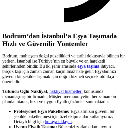
Bodrum’dan İstanbul’a Eşya Taşımada
Hızlı ve Güvenilir Yöntemler
Bodrum, muhteşem doğal güzellikleri ve tarihi dokusuyla bilinen bir
yerken, İstanbul ise Türkiye’nin en büyük ve en hareketli
şehirlerinden biridir. Bu iki şehir arasında
eşya taşıma
ihtiyacı,
birçok kişi için zaman zaman kaçınılmaz hale gelir. Eşyalarınızı
güvenli bir şekilde taşımak için doğru hizmeti seçmek oldukça
önemlidir.
Tutuncu Oğlu Nakliyat
,
nakliyat hizmetleri
konusunda
uzmanlaşmış bir firmadır. Müşteri memnuniyetini her zaman ön
planda tutarak, hızlı ve uygun fiyatlı çözümler sunmaktadır.
Profesyonel Eşya Paketleme:
Eşyalarınızın güvenli bir
şekilde paketlenmesi için özel ekipmanlar kullanıyoruz.
Detaylı bilgi için
buraya tıklayın
.
Uygun Fiyatlı Taşıma:
Bütçenizi zorlamadan, uygun