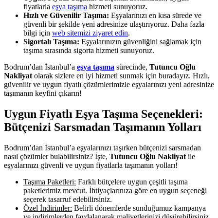
fiyatlarla
eşya taşıma
hizmeti sunuyoruz.
Hızlı ve Güvenilir Taşıma:
Eşyalarınızı en kısa sürede ve
güvenli bir şekilde yeni adresinize ulaştırıyoruz. Daha fazla
bilgi için
web sitemizi ziyaret edin
.
Sigortalı Taşıma:
Eşyalarınızın güvenliğini sağlamak için
taşıma sırasında sigorta hizmeti sunuyoruz.
Bodrum’dan İstanbul’a
eşya taşıma
sürecinde,
Tutuncu Oğlu
Nakliyat
olarak sizlere en iyi hizmeti sunmak için buradayız. Hızlı,
güvenilir ve uygun fiyatlı çözümlerimizle eşyalarınızı yeni adresinize
taşımanın keyfini çıkarın!
Uygun Fiyatlı Eşya Taşıma Seçenekleri:
Bütçenizi Sarsmadan Taşımanın Yolları
Bodrum’dan İstanbul’a eşyalarınızı taşırken bütçenizi sarsmadan
nasıl çözümler bulabilirsiniz? İşte,
Tutuncu Oğlu Nakliyat
ile
eşyalarınızı güvenli ve uygun fiyatlarla taşımanın yolları!
Taşıma Paketleri:
Farklı bütçelere uygun çeşitli taşıma
paketlerimiz mevcut. İhtiyaçlarınıza göre en uygun seçeneği
seçerek tasarruf edebilirsiniz.
Özel İndirimler:
Belirli dönemlerde sunduğumuz kampanya
ve indirimlerden faydalanarak maliyetlerinizi düşürebilirsiniz.