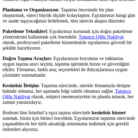
Planlama ve Organizasyon
: Taşınma öncesinde bir plan
oluşturmak, süreci büyük ölçüde kolaylaştırır. Eşyalarınızı hangi gün
ve saatte taşıyacağınızı belirlemek, tüm sürecin akışını düzenler.
Paketleme Teknikleri
: Eşyalarınızı korumak için doğru paketleme
yöntemlerini kullanmak çok önemlidir.
Tutuncu Oğlu Nakliyat
olarak, profesyonel paketleme hizmetimizle eşyalarınızı güvenli bir
şekilde hazırlıyoruz.
Doğru Taşıma Araçları
: Eşyalarınızın boyutuna ve miktarına
uygun taşıma aracı seçimi, taşınma işleminin hızını ve güvenliğini
etkiler. Firmamız, farklı araç seçenekleri ile ihtiyaçlarınıza uygun
çözümler sunmaktadır.
Kesintisiz İletişim
: Taşınma sürecinde, sürekle firmamızla iletişim
halinde olmanız, her aşamada bilgi sahibi olmanızı sağlar.
Tutuncu
Oğlu Nakliyat
olarak, müşteri memnuniyetini ön planda tutarak, her
zaman yanınızdayız.
Bodrum’dan İstanbul’a eşya taşıma sürecinde
kesintisiz hizmet
sunmak, bizim için birinci önceliktir. Eşyalarınızın taşınma sürecinde
yaşanabilecek her türlü aksaklığı minimuma indirmek için gerekli
önlemleri alıyoruz.