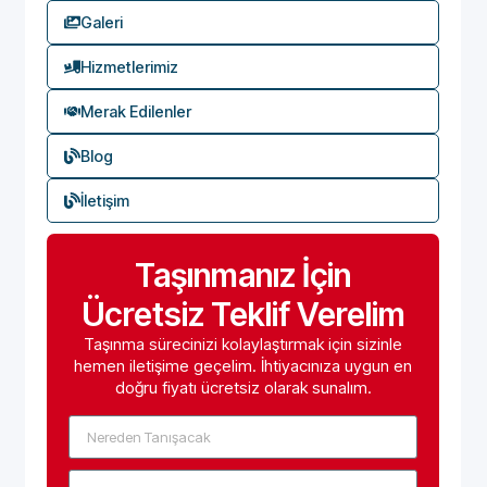
Galeri
Hizmetlerimiz
Merak Edilenler
Blog
İletişim
Taşınmanız İçin
Ücretsiz Teklif Verelim
Taşınma sürecinizi kolaylaştırmak için sizinle
hemen iletişime geçelim. İhtiyacınıza uygun en
doğru fiyatı ücretsiz olarak sunalım.