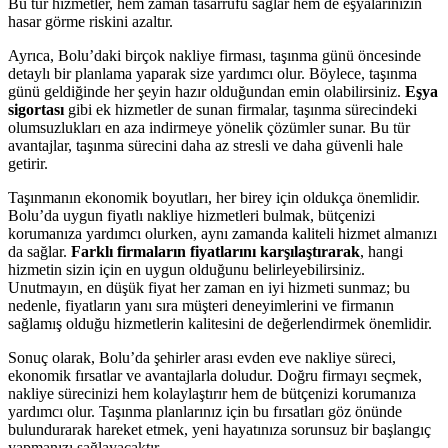
Bu tür hizmetler, hem zaman tasarrufu sağlar hem de eşyalarınızın
hasar görme riskini azaltır.
Ayrıca, Bolu’daki birçok nakliye firması, taşınma günü öncesinde
detaylı bir planlama yaparak size yardımcı olur. Böylece, taşınma
günü geldiğinde her şeyin hazır olduğundan emin olabilirsiniz.
Eşya
sigortası
gibi ek hizmetler de sunan firmalar, taşınma sürecindeki
olumsuzlukları en aza indirmeye yönelik çözümler sunar. Bu tür
avantajlar, taşınma sürecini daha az stresli ve daha güvenli hale
getirir.
Taşınmanın ekonomik boyutları, her birey için oldukça önemlidir.
Bolu’da uygun fiyatlı nakliye hizmetleri bulmak, bütçenizi
korumanıza yardımcı olurken, aynı zamanda kaliteli hizmet almanızı
da sağlar.
Farklı firmaların fiyatlarını karşılaştırarak
, hangi
hizmetin sizin için en uygun olduğunu belirleyebilirsiniz.
Unutmayın, en düşük fiyat her zaman en iyi hizmeti sunmaz; bu
nedenle, fiyatların yanı sıra müşteri deneyimlerini ve firmanın
sağlamış olduğu hizmetlerin kalitesini de değerlendirmek önemlidir.
Sonuç olarak, Bolu’da şehirler arası evden eve nakliye süreci,
ekonomik fırsatlar ve avantajlarla doludur. Doğru firmayı seçmek,
nakliye sürecinizi hem kolaylaştırır hem de bütçenizi korumanıza
yardımcı olur. Taşınma planlarınız için bu fırsatları göz önünde
bulundurarak hareket etmek, yeni hayatınıza sorunsuz bir başlangıç
yapmanızı sağlayacaktır.