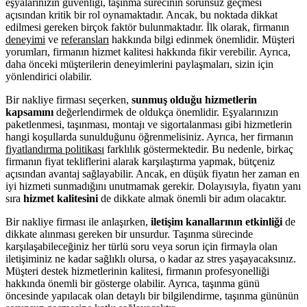
eşyalarınızın güvenliği, taşınma sürecinin sorunsuz geçmesi
açısından kritik bir rol oynamaktadır. Ancak, bu noktada dikkat
edilmesi gereken birçok faktör bulunmaktadır. İlk olarak, firmanın
deneyimi
ve
referansları
hakkında bilgi edinmek önemlidir. Müşteri
yorumları, firmanın hizmet kalitesi hakkında fikir verebilir. Ayrıca,
daha önceki müşterilerin deneyimlerini paylaşmaları, sizin için
yönlendirici olabilir.
Bir nakliye firması seçerken,
sunmuş olduğu hizmetlerin
kapsamını
değerlendirmek de oldukça önemlidir. Eşyalarınızın
paketlenmesi, taşınması, montajı ve sigortalanması gibi hizmetlerin
hangi koşullarda sunulduğunu öğrenmelisiniz. Ayrıca, her firmanın
fiyatlandırma politikası
farklılık göstermektedir. Bu nedenle, birkaç
firmanın fiyat tekliflerini alarak karşılaştırma yapmak, bütçeniz
açısından avantaj sağlayabilir. Ancak, en düşük fiyatın her zaman en
iyi hizmeti sunmadığını unutmamak gerekir. Dolayısıyla, fiyatın yanı
sıra
hizmet kalitesini
de dikkate almak önemli bir adım olacaktır.
Bir nakliye firması ile anlaşırken,
iletişim kanallarının etkinliği
de
dikkate alınması gereken bir unsurdur. Taşınma sürecinde
karşılaşabileceğiniz her türlü soru veya sorun için firmayla olan
iletişiminiz ne kadar sağlıklı olursa, o kadar az stres yaşayacaksınız.
Müşteri destek hizmetlerinin kalitesi, firmanın profesyonelliği
hakkında önemli bir gösterge olabilir. Ayrıca, taşınma günü
öncesinde yapılacak olan detaylı bir bilgilendirme, taşınma gününün