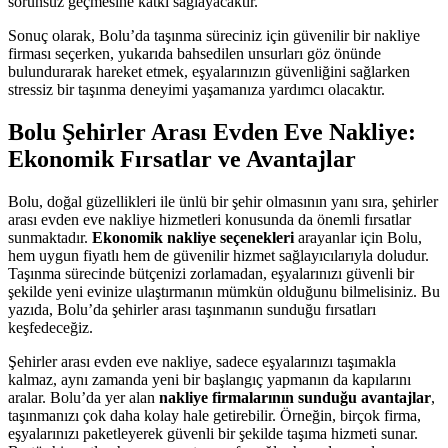
sorunsuz geçmesine katkı sağlayacaktır.
Sonuç olarak, Bolu’da taşınma süreciniz için güvenilir bir nakliye
firması seçerken, yukarıda bahsedilen unsurları göz önünde
bulundurarak hareket etmek, eşyalarınızın güvenliğini sağlarken
stressiz bir taşınma deneyimi yaşamanıza yardımcı olacaktır.
Bolu Şehirler Arası Evden Eve Nakliye:
Ekonomik Fırsatlar ve Avantajlar
Bolu, doğal güzellikleri ile ünlü bir şehir olmasının yanı sıra, şehirler
arası evden eve nakliye hizmetleri konusunda da önemli fırsatlar
sunmaktadır.
Ekonomik nakliye seçenekleri
arayanlar için Bolu,
hem uygun fiyatlı hem de güvenilir hizmet sağlayıcılarıyla doludur.
Taşınma sürecinde bütçenizi zorlamadan, eşyalarınızı güvenli bir
şekilde yeni evinize ulaştırmanın mümkün olduğunu bilmelisiniz. Bu
yazıda, Bolu’da şehirler arası taşınmanın sunduğu fırsatları
keşfedeceğiz.
Şehirler arası evden eve nakliye, sadece eşyalarınızı taşımakla
kalmaz, aynı zamanda yeni bir başlangıç yapmanın da kapılarını
aralar. Bolu’da yer alan
nakliye firmalarının sunduğu avantajlar
,
taşınmanızı çok daha kolay hale getirebilir. Örneğin, birçok firma,
eşyalarınızı paketleyerek güvenli bir şekilde taşıma hizmeti sunar.