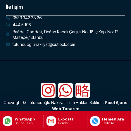
İletişim
0539 342 28 26
444 5 196
Bağdat Caddesi, Doğan Kapalı Çarşısı No: 18 İç Kapı No: 12
Maltepe / İstanbul
tutuncuoglunakliyat@outlook.com
Copyright © Tütüncüoğlu Nakliyat Tüm Hakları Saklıdır.
Pixel Ajans
Web Tasarım
WhatsApp
E-posta
Hemen Ara
>
Online Talep
Gönder
Teklif Al
Anasayfa
Kurumsal
Hizmetler
WhatsApp
Bizi Ara