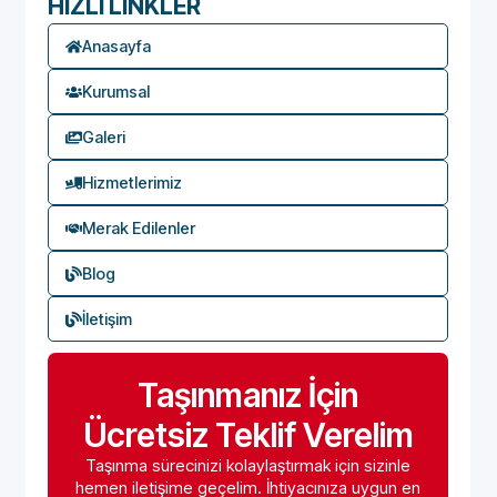
HIZLI LİNKLER
Anasayfa
Kurumsal
Galeri
Hizmetlerimiz
Merak Edilenler
Blog
İletişim
Taşınmanız İçin
Ücretsiz Teklif Verelim
Taşınma sürecinizi kolaylaştırmak için sizinle
hemen iletişime geçelim. İhtiyacınıza uygun en