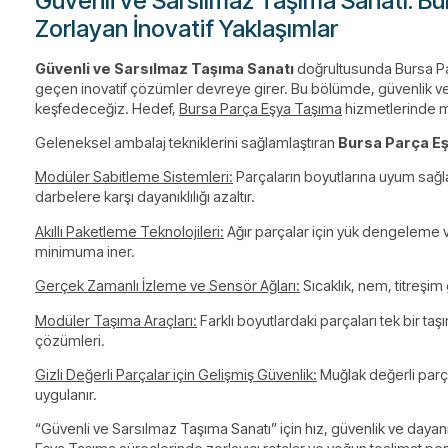
Güvenli ve Sarsılmaz Taşıma Sanatı: Bur
Zorlayan İnovatif Yaklaşımlar
Güvenli ve Sarsılmaz Taşıma Sanatı
doğrultusunda Bursa Pa
geçen inovatif çözümler devreye girer. Bu bölümde, güvenlik ve day
keşfedeceğiz. Hedef,
Bursa Parça Eşya Taşıma
hizmetlerinde mü
Geleneksel ambalaj tekniklerini sağlamlaştıran
Bursa Parça E
Modüler Sabitleme Sistemleri:
Parçaların boyutlarına uyum sağ
darbelere karşı dayanıklılığı azaltır.
Akıllı Paketleme Teknolojileri:
Ağır parçalar için yük dengeleme v
minimuma iner.
Gerçek Zamanlı İzleme ve Sensör Ağları:
Sıcaklık, nem, titreşim 
Modüler Taşıma Araçları:
Farklı boyutlardaki parçaları tek bir t
çözümleri.
Gizli Değerli Parçalar için Gelişmiş Güvenlik:
Muğlak değerli parça
uygulanır.
“Güvenli ve Sarsılmaz Taşıma Sanatı” için hız, güvenlik ve dayan