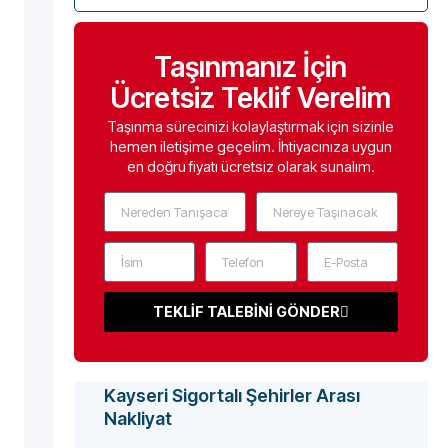
Taşınmanız İçin
Ücretsiz Teklif Verelim
Taşınma sürecinizi kolaylaştırmak için sizinle
hemen iletişime geçelim. İhtiyacınıza uygun
en doğru fiyatı ücretsiz olarak sunalım.
TEKLİF TALEBİNİ GÖNDER
Kayseri Sigortalı Şehirler Arası
Nakliyat