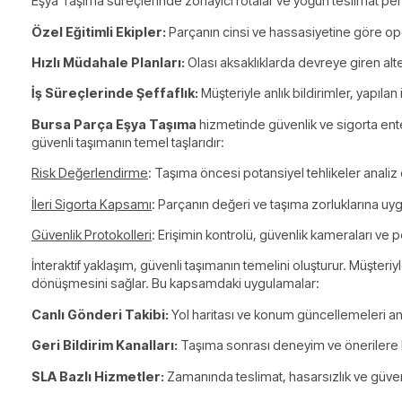
Eşya Taşıma süreçlerinde zorlayıcı rotalar ve yoğun teslimat pen
Özel Eğitimli Ekipler:
Parçanın cinsi ve hassasiyetine göre ope
Hızlı Müdahale Planları:
Olası aksaklıklarda devreye giren alte
İş Süreçlerinde Şeffaflık:
Müşteriyle anlık bildirimler, yapılan i
Bursa Parça Eşya Taşıma
hizmetinde güvenlik ve sigorta ent
güvenli taşımanın temel taşlarıdır:
Risk Değerlendirme
: Taşıma öncesi potansiyel tehlikeler analiz e
İleri Sigorta Kapsamı
: Parçanın değeri ve taşıma zorluklarına uygu
Güvenlik Protokolleri
: Erişimin kontrolü, güvenlik kameraları ve 
İnteraktif yaklaşım, güvenli taşımanın temelini oluşturur. Müşteriy
dönüşmesini sağlar. Bu kapsamdaki uygulamalar:
Canlı Gönderi Takibi:
Yol haritası ve konum güncellemeleri anlı
Geri Bildirim Kanalları:
Taşıma sonrası deneyim ve önerilere hı
SLA Bazlı Hizmetler:
Zamanında teslimat, hasarsızlık ve güvenli