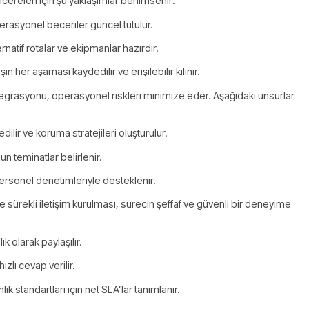
cereleri için şu yaklaşımlar benimsenir:
rasyonel beceriler güncel tutulur.
rnatif rotalar ve ekipmanlar hazırdır.
şin her aşaması kaydedilir ve erişilebilir kılınır.
egrasyonu, operasyonel riskleri minimize eder. Aşağıdaki unsurlar
dilir ve koruma stratejileri oluşturulur.
n teminatlar belirlenir.
personel denetimleriyle desteklenir.
le sürekli iletişim kurulması, sürecin şeffaf ve güvenli bir deneyime
k olarak paylaşılır.
zlı cevap verilir.
k standartları için net SLA’lar tanımlanır.