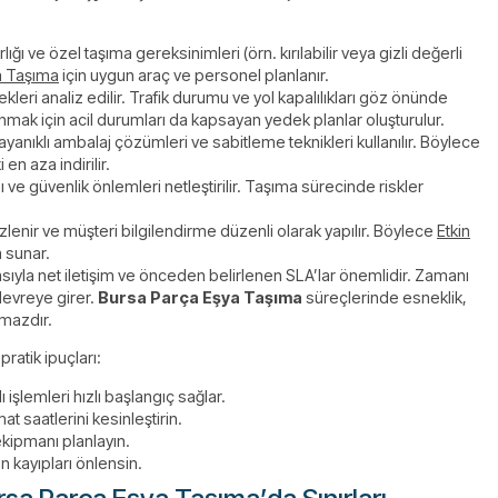
lığı ve özel taşıma gereksinimleri (örn. kırılabilir veya gizli değerli
ya Taşıma
için uygun araç ve personel planlanır.
kleri analiz edilir. Trafik durumu ve yol kapalılıkları göz önünde
anmak için acil durumları da kapsayan yedek planlar oluşturulur.
ayanıklı ambalaj çözümleri ve sabitleme teknikleri kullanılır. Böylece
 en aza indirilir.
 ve güvenlik önlemleri netleştirilir. Taşıma sürecinde riskler
lenir ve müşteri bilgilendirme düzenli olarak yapılır. Böylece
Etkin
 sunar.
sıyla net iletişim ve önceden belirlenen SLA’lar önemlidir. Zamanı
devreye girer.
Bursa Parça Eşya Taşıma
süreçlerinde esneklik,
lmazdır.
pratik ipuçları:
işlemleri hızlı başlangıç sağlar.
mat saatlerini kesinleştirin.
ekipmanı planlayın.
an kayıpları önlensin.