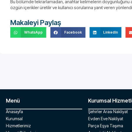
Bu bölümde tekrarlamadan, anahtar kelimelerin doygunluğunu artı
özgün içerikler üretilir ve kullanıcı sorularına yanıt veren yönlend
Makaleyi Paylaş
WhatsApp
Facebook
LinkedIn
Menü
Kurumsal Hizmetl
Anasayfa
Şehirler Arası Nakliyat
Kurumsal
Evden Eve Nakliyat
Hizmetlerimiz
Parça Eşya Taşıma