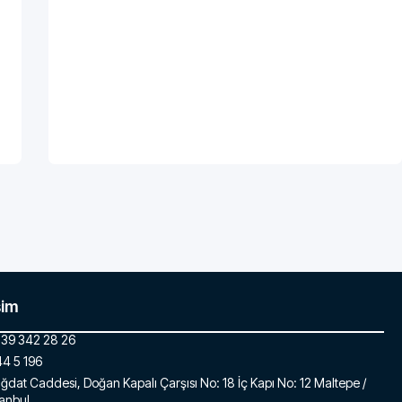
şim
39 342 28 26
4 5 196
ğdat Caddesi, Doğan Kapalı Çarşısı No: 18 İç Kapı No: 12 Maltepe /
tanbul