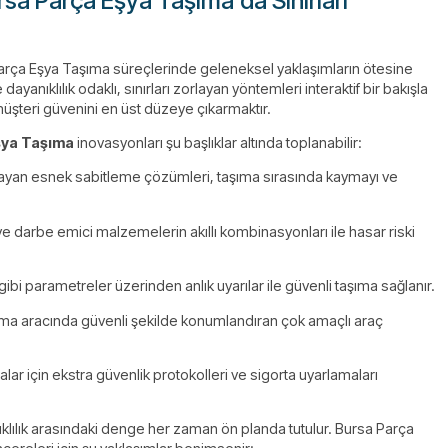
sa Parça Eşya Taşıma’da Sınırları
rça Eşya Taşıma süreçlerinde geleneksel yaklaşımların ötesine
anıklılık odaklı, sınırları zorlayan yöntemleri interaktif bir bakışla
şteri güvenini en üst düzeye çıkarmaktır.
şya Taşıma
inovasyonları şu başlıklar altında toplanabilir:
layan esnek sabitleme çözümleri, taşıma sırasında kaymayı ve
e darbe emici malzemelerin akıllı kombinasyonları ile hasar riski
gibi parametreler üzerinden anlık uyarılar ile güvenli taşıma sağlanır.
aşıma aracında güvenli şekilde konumlandıran çok amaçlı araç
lar için ekstra güvenlik protokolleri ve sigorta uyarlamaları
ıklılık arasındaki denge her zaman ön planda tutulur. Bursa Parça