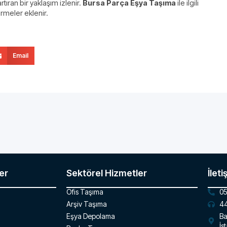
ran bir yaklaşım izlenir.
Bursa Parça Eşya Taşıma
ile ilgili
irmeler eklenir.
Email
er
Sektörel Hizmetler
İleti
Ofis Taşıma
05
Arşiv Taşıma
44
Eşya Depolama
Ba
İs