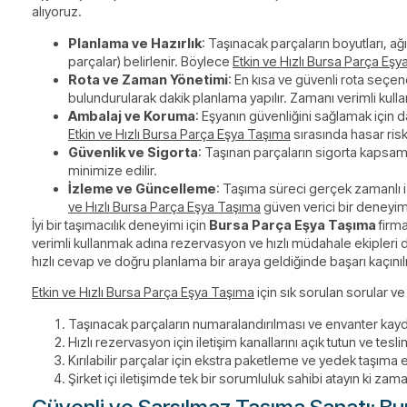
alıyoruz.
Planlama ve Hazırlık
: Taşınacak parçaların boyutları, ağır
parçalar) belirlenir. Böylece
Etkin ve Hızlı Bursa Parça Eş
Rota ve Zaman Yönetimi
: En kısa ve güvenli rota seçene
bulundurularak dakik planlama yapılır. Zamanı verimli kull
Ambalaj ve Koruma
: Eşyanın güvenliğini sağlamak için d
Etkin ve Hızlı Bursa Parça Eşya Taşıma
sırasında hasar riski
Güvenlik ve Sigorta
: Taşınan parçaların sigorta kapsamı
minimize edilir.
İzleme ve Güncelleme
: Taşıma süreci gerçek zamanlı iz
ve Hızlı Bursa Parça Eşya Taşıma
güven verici bir deneyim
İyi bir taşımacılık deneyimi için
Bursa Parça Eşya Taşıma
firma
verimli kullanmak adına rezervasyon ve hızlı müdahale ekipleri 
hızlı cevap ve doğru planlama bir araya geldiğinde başarı kaçını
Etkin ve Hızlı Bursa Parça Eşya Taşıma
için sık sorulan sorular ve 
Taşınacak parçaların numaralandırılması ve envanter kaydı 
Hızlı rezervasyon için iletişim kanallarını açık tutun ve tesli
Kırılabilir parçalar için ekstra paketleme ve yedek taşıma 
Şirket içi iletişimde tek bir sorumluluk sahibi atayın ki zam