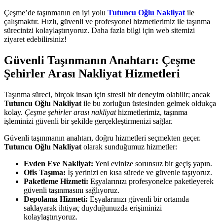
Çeşme’de taşınmanın en iyi yolu
Tutuncu Oğlu Nakliyat
ile
çalışmaktır. Hızlı, güvenli ve profesyonel hizmetlerimiz ile taşınma
sürecinizi kolaylaştırıyoruz. Daha fazla bilgi için web sitemizi
ziyaret edebilirsiniz!
Güvenli Taşınmanın Anahtarı: Çeşme
Şehirler Arası Nakliyat Hizmetleri
Taşınma süreci, birçok insan için stresli bir deneyim olabilir; ancak
Tutuncu Oğlu Nakliyat
ile bu zorluğun üstesinden gelmek oldukça
kolay.
Çeşme şehirler arası nakliyat
hizmetlerimiz, taşınma
işleminizi güvenli bir şekilde gerçekleştirmenizi sağlar.
Güvenli taşınmanın anahtarı, doğru hizmetleri seçmekten geçer.
Tutuncu Oğlu Nakliyat
olarak sunduğumuz hizmetler:
Evden Eve Nakliyat:
Yeni evinize sorunsuz bir geçiş yapın.
Ofis Taşıma:
İş yerinizi en kısa sürede ve güvenle taşıyoruz.
Paketleme Hizmeti:
Eşyalarınızı profesyonelce paketleyerek
güvenli taşınmasını sağlıyoruz.
Depolama Hizmeti:
Eşyalarınızı güvenli bir ortamda
saklayarak ihtiyaç duyduğunuzda erişiminizi
kolaylaştırıyoruz.