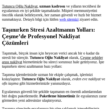
Tutuncu Oğlu Nakliyat
,
uzman kadrosu
ve yılların tecrübesi ile
eşyalarınızı en iyi şekilde taşımaktadır. Müşteri memnuniyetini
öncelik olarak belirleyerek, her zaman güvenli ve hızlı bir hizmet
sunmaktayız. Detaylı bilgi için lütfen
web sitemizi
ziyaret edin.
Taşınırken Stresi Azaltmanın Yolları:
Çeşme’de Profesyonel Nakliyat
Çözümleri
Taşınmak, birçok insan için heyecan verici ancak bir o kadar da
stresli bir süreçtir.
Tutuncu Oğlu Nakliyat
olarak,
Çeşme şehirler
arası nakliyat
hizmetimizle bu süreci sorunsuz hale getiriyoruz. İşte
taşınırken stresi azaltmanın bazı yolları:
Taşınma işlemlerinizde uzman bir ekiple çalışmak, işlerinizi
kolaylaştırır.
Tutuncu Oğlu Nakliyat
olarak,
evden eve nakliyat
ve
ofis taşıma
gibi hizmetlerimizle yanınızdayız.
Eşyalarınızı güvenli bir şekilde taşımanın en önemli adımlarından
biri doğru paketlemedir.
Paketleme hizmetimiz
ile eşyalarınızı zarar
görmeden yeni adresinize ulaştırıyoruz.
Taşınma sürecinde eşyalarınızı bir süre saklamak isteyebilirsiniz.