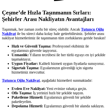
Çeşme’de Hızla Taşınmanın Sırları:
Şehirler Arası Nakliyatın Avantajları
Taşınmak, her zaman zorlu bir süreç olabilir. Ancak
Tutuncu Oğlu
Nakliyat
ile bu süreci daha kolay hale getirebilirsiniz. Şehirler arası
nakliyat hizmetlerimiz ile taşınmanın tüm zorluklarını geride bırakın!
Hızlı ve Güvenli Taşıma:
Profesyonel ekibimiz ile
eşyalarınızı güvenle taşıyoruz.
Uzmanlık:
Yılların tecrübesi ile her türlü eşyayı en iyi şekilde
taşımaktayız.
Uygun Fiyatlar:
Kaliteli hizmeti uygun fiyatlarla sunuyoruz.
Sigortalı Taşıma:
Eşyalarınızın güvenliği için sigorta
hizmetimiz mevcuttur.
Tutuncu Oğlu Nakliyat
, aşağıdaki hizmetleri sunmaktadır:
Evden Eve Nakliyat:
Yeni evinize rahatça geçin.
Ofis Taşıma:
İş yerinizi hızlı bir şekilde taşıyın.
Paketleme Hizmeti:
Eşyalarınızı güvenli bir şekilde
paketleyelim.
Depolama Hizmeti:
Eşyalarınızı güvenli bir alanda saklayın.