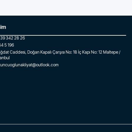
şim
39 342 28 26
4 5 196
ğdat Caddesi, Doğan Kapalı Çarşısı No: 18 İç Kapı No: 12 Maltepe /
tanbul
tuncuoglunakliyat@outlook.com