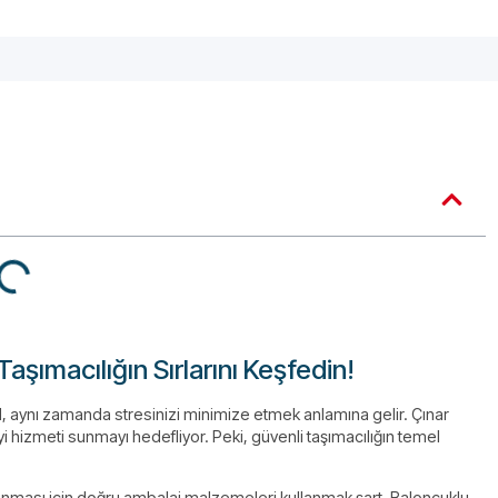
Taşımacılığın Sırlarını Keşfedin!
l, aynı zamanda stresinizi minimize etmek anlamına gelir. Çınar
yi hizmeti sunmayı hedefliyor. Peki, güvenli taşımacılığın temel
aşınması için doğru ambalaj malzemeleri kullanmak şart. Baloncuklu