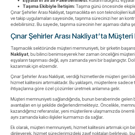
Eşyaların Sıralı Paketlenmesi:
Kullanmadığınız eşyaları 
Taşıma Ekibiyle İletişim:
Taşıma günü öncesinde ekiple il
Çınar Şehirler Arası Nakliyat, taşımacılıkta en son teknolojileri 
ve takip uygulamaları sayesinde, taşınma sürecinizi her an kontro
edebilirsiniz. Bu sayede, taşınma sürecinin her aşaması daha şeff
Çınar Şehirler Arası Nakliyat’ta Müşter
Taşımacılık sektöründe müşteri memnuniyeti, bir şirketin başarısın
Nakliyat
, bu bilinci benimseyerek her zaman önceliğini müşteri
eşyaların taşınması değil, aynı zamanda yeni bir başlangıçtır. D
kazanmak için elzemdir.
Çınar Şehirler Arası Nakliyat, verdiği hizmetlerde müşteri geri bil
hizmet kalitesini artırmaktadır. Bu yaklaşım, müşterilere sadece
ihtiyaçlarına göre özel çözümler üretmek anlamına gelir.
Müşteri memnuniyeti sağlandığında, bunun beraberinde gelen bi
avantajları en iyi şekilde değerlendirmekteyiz. Öncelikle, memn
kazandığımız referanslar, yeni müşterilere ulaşmamızda önemli b
aynı zamanda kalıcı ilişkiler kurmamızı da sağlar.
Ek olarak, müşteri memnuniyeti, hizmet kalitesini artırmak için b
dinleyerek, hizmet süreçlerimizdeki zayıf noktaları belirleyip, bu