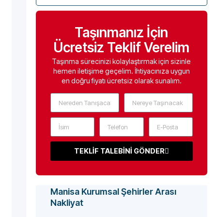
Taşınmanız İçin
Ücretsiz Teklif Verelim
Taşınma sürecinizi kolaylaştırmak için sizinle
hemen iletişime geçelim. İhtiyacınıza uygun
en doğru fiyatı ücretsiz olarak sunalım.
TEKLİF TALEBİNİ GÖNDER
Manisa Kurumsal Şehirler Arası
Nakliyat