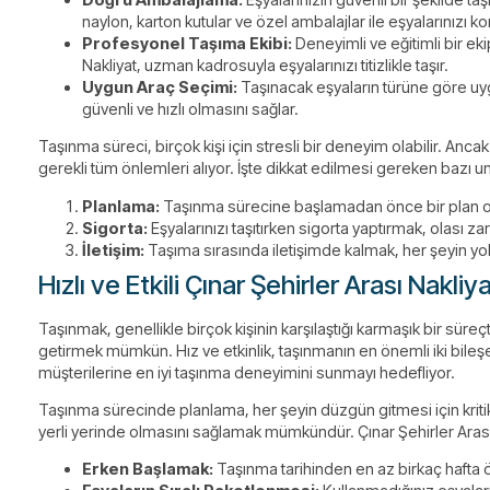
naylon, karton kutular ve özel ambalajlar ile eşyalarınızı kor
Profesyonel Taşıma Ekibi:
Deneyimli ve eğitimli bir eki
Nakliyat, uzman kadrosuyla eşyalarınızı titizlikle taşır.
Uygun Araç Seçimi:
Taşınacak eşyaların türüne göre uy
güvenli ve hızlı olmasını sağlar.
Taşınma süreci, birçok kişi için stresli bir deneyim olabilir. Anc
gerekli tüm önlemleri alıyor. İşte dikkat edilmesi gereken bazı un
Planlama:
Taşınma sürecine başlamadan önce bir plan ol
Sigorta:
Eşyalarınızı taşıtırken sigorta yaptırmak, olası za
İletişim:
Taşıma sırasında iletişimde kalmak, her şeyin yo
Hızlı ve Etkili Çınar Şehirler Arası Nakli
Taşınmak, genellikle birçok kişinin karşılaştığı karmaşık bir süreçti
getirmek mümkün. Hız ve etkinlik, taşınmanın en önemli iki bileşeni
müşterilerine en iyi taşınma deneyimini sunmayı hedefliyor.
Taşınma sürecinde planlama, her şeyin düzgün gitmesi için kritik 
yerli yerinde olmasını sağlamak mümkündür. Çınar Şehirler Arası N
Erken Başlamak:
Taşınma tarihinden en az birkaç hafta ö