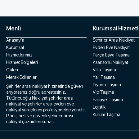
Menü
Kurumsal Hizmetl
Anasayfa
Şehirler Arası Nakliyat
Kurumsal
Evden Eve Nakliyat
Hizmetlerimiz
Parça Eşya Taşıma
Hizmet Bölgeleri
Asansörlü Nakliyat
Galeri
Villa Taşıma
Merak Edilenler
Yalı Taşıma
Piyano Taşıma
Şehirler arası nakliyat hizmetinde güven
arıyorsanız doğru adrestesiniz.
Vip Taşıma
Tütüncüoğlu Nakliyat şehirler arası
Parsiyel Taşıma
nakliyat ve şehirler arası evden eve
Lojistik
nakliyat süreçlerini profesyonelce yönetir.
Kurum Taşıma
Planlı, hızlı ve güvenli şehirler arası
nakliyat çözümleri sunar.