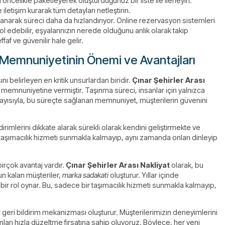
öncelikle paketleyerek oluşturduğunuz bir liste ile ilerleyin.
etişim kurarak tüm detayları netleştirin.
kullanarak süreci daha da hızlandırıyor. Online rezervasyon sistemleri
l edebilir, eşyalarınızın nerede olduğunu anlık olarak takip
af ve güvenilir hale gelir.
i Memnuniyetinin Önemi ve Avantajları
ı belirleyen en kritik unsurlardan biridir.
Çınar Şehirler Arası
 memnuniyetine vermiştir. Taşınma süreci, insanlar için yalnızca
olayısıyla, bu süreçte sağlanan memnuniyet, müşterilerin güvenini
dirimlerini dikkate alarak sürekli olarak kendini geliştirmekte ve
 taşımacılık hizmeti sunmakla kalmayıp, aynı zamanda onları dinleyip
rçok avantaj vardır.
Çınar Şehirler Arası Nakliyat
olarak, bu
un kalan müşteriler,
marka sadakati
oluşturur. Yıllar içinde
ir rol oynar. Bu, sadece bir taşımacılık hizmeti sunmakla kalmayıp,
ir geri bildirim mekanizması oluşturur. Müşterilerimizin deneyimlerini
nları hızla düzeltme fırsatına sahip oluyoruz. Böylece, her yeni