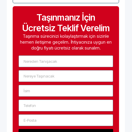
Taşınmanız İçin
Ücretsiz Teklif Verelim
Taşınma sürecinizi kolaylaştırmak için sizinle
hemen iletişime geçelim. İhtiyacınıza uygun en
doğru fiyatı ücretsiz olarak sunalım.