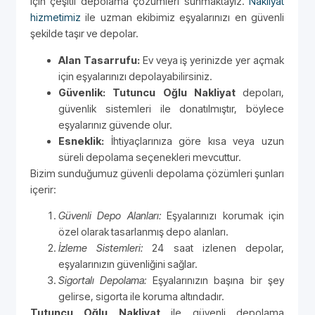
için çeşitli depolama çözümleri sunmaktayız.
Nakliyat
hizmetimiz
ile uzman ekibimiz eşyalarınızı en güvenli
şekilde taşır ve depolar.
Alan Tasarrufu:
Ev veya iş yerinizde yer açmak
için eşyalarınızı depolayabilirsiniz.
Güvenlik:
Tutuncu Oğlu Nakliyat
depoları,
güvenlik sistemleri ile donatılmıştır, böylece
eşyalarınız güvende olur.
Esneklik:
İhtiyaçlarınıza göre kısa veya uzun
süreli depolama seçenekleri mevcuttur.
Bizim sunduğumuz güvenli depolama çözümleri şunları
içerir:
Güvenli Depo Alanları:
Eşyalarınızı korumak için
özel olarak tasarlanmış depo alanları.
İzleme Sistemleri:
24 saat izlenen depolar,
eşyalarınızın güvenliğini sağlar.
Sigortalı Depolama:
Eşyalarınızın başına bir şey
gelirse, sigorta ile koruma altındadır.
Tutuncu Oğlu Nakliyat
ile güvenli depolama