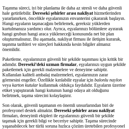
Taşınma süreci, iyi bir planlama ile daha az stresli ve daha güvenli
hale getirilebilir.
Dereseki şehirler arası nakliyat
hizmetlerinden
yararlanırken, öncelikle eşyalarınızın envanterini çıkararak başlayın.
Hangi eşyaların taşınacağını belirlemek, gereksiz yüklerden
kurtulmanıza yardımcı olur. Ayrıca, eşyalarınızı bölümlere ayırarak
hangi grubun hangi araca yükleneceği konusunda net bir plan
oluşturmalısınız. Bu aşamada, nakliyat firması ile iletişim kurarak,
taşınma tarihleri ve süreçleri hakkında kesin bilgiler almanız
önemlidir.
Paketleme, eşyalarınızın güvenli bir şekilde taşınması için kritik bir
adımdır.
Dereseki’deki uzman firmalar
, eşyalarınızı uygun şekilde
paketlemek için gerekli malzemelere ve deneyime sahiptir.
Kullanılan kaliteli ambalaj malzemeleri, eşyalarınızın zarar
görmesini engeller. Özellikle kırılabilir eşyalar için
balonlu naylon
veya
karton kutular
kullanmak oldukça faydalıdır. Eşyaların üzerine
etiket yapıştırarak hangi kutunun hangi odaya ait olduğunu
belirtmek, taşıma sürecini kolaylaştırır.
Son olarak, güvenli taşımanın en önemli unsurlarından biri de
profesyonel destek almaktır.
Dereseki şehirler arası nakliyat
firmaları, deneyimli ekipleri ile eşyalarınızı güvenli bir şekilde
taşımak için gerekli bilgi ve beceriye sahiptir. Taşıma sürecinde
yaşanabilecek her türlü soruna hızlıca çözüm üretebilen profesyonel