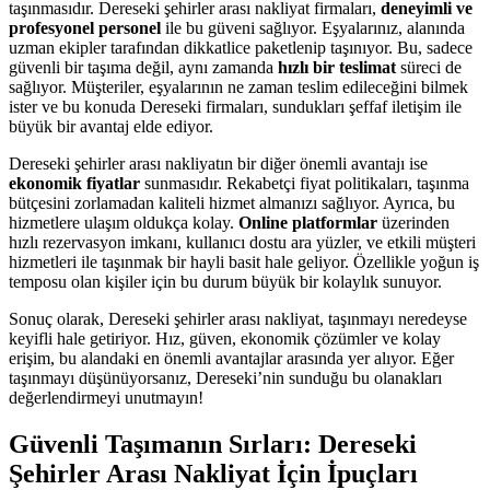
taşınmasıdır. Dereseki şehirler arası nakliyat firmaları,
deneyimli ve
profesyonel personel
ile bu güveni sağlıyor. Eşyalarınız, alanında
uzman ekipler tarafından dikkatlice paketlenip taşınıyor. Bu, sadece
güvenli bir taşıma değil, aynı zamanda
hızlı bir teslimat
süreci de
sağlıyor. Müşteriler, eşyalarının ne zaman teslim edileceğini bilmek
ister ve bu konuda Dereseki firmaları, sundukları şeffaf iletişim ile
büyük bir avantaj elde ediyor.
Dereseki şehirler arası nakliyatın bir diğer önemli avantajı ise
ekonomik fiyatlar
sunmasıdır. Rekabetçi fiyat politikaları, taşınma
bütçesini zorlamadan kaliteli hizmet almanızı sağlıyor. Ayrıca, bu
hizmetlere ulaşım oldukça kolay.
Online platformlar
üzerinden
hızlı rezervasyon imkanı, kullanıcı dostu ara yüzler, ve etkili müşteri
hizmetleri ile taşınmak bir hayli basit hale geliyor. Özellikle yoğun iş
temposu olan kişiler için bu durum büyük bir kolaylık sunuyor.
Sonuç olarak, Dereseki şehirler arası nakliyat, taşınmayı neredeyse
keyifli hale getiriyor. Hız, güven, ekonomik çözümler ve kolay
erişim, bu alandaki en önemli avantajlar arasında yer alıyor. Eğer
taşınmayı düşünüyorsanız, Dereseki’nin sunduğu bu olanakları
değerlendirmeyi unutmayın!
Güvenli Taşımanın Sırları: Dereseki
Şehirler Arası Nakliyat İçin İpuçları