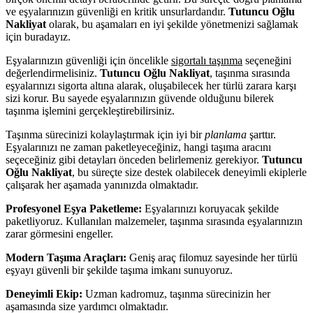
ve eşyalarınızın güvenliği en kritik unsurlardandır.
Tutuncu Oğlu
Nakliyat
olarak, bu aşamaları en iyi şekilde yönetmenizi sağlamak
için buradayız.
Eşyalarınızın güvenliği için öncelikle
sigortalı taşınma
seçeneğini
değerlendirmelisiniz.
Tutuncu Oğlu Nakliyat
, taşınma sırasında
eşyalarınızı sigorta altına alarak, oluşabilecek her türlü zarara karşı
sizi korur. Bu sayede eşyalarınızın güvende olduğunu bilerek
taşınma işlemini gerçekleştirebilirsiniz.
Taşınma sürecinizi kolaylaştırmak için iyi bir
planlama
şarttır.
Eşyalarınızı ne zaman paketleyeceğiniz, hangi taşıma aracını
seçeceğiniz gibi detayları önceden belirlemeniz gerekiyor.
Tutuncu
Oğlu Nakliyat
, bu süreçte size destek olabilecek deneyimli ekiplerle
çalışarak her aşamada yanınızda olmaktadır.
Profesyonel Eşya Paketleme:
Eşyalarınızı koruyacak şekilde
paketliyoruz. Kullanılan malzemeler, taşınma sırasında eşyalarınızın
zarar görmesini engeller.
Modern Taşıma Araçları:
Geniş araç filomuz sayesinde her türlü
eşyayı güvenli bir şekilde taşıma imkanı sunuyoruz.
Deneyimli Ekip:
Uzman kadromuz, taşınma sürecinizin her
aşamasında size yardımcı olmaktadır.