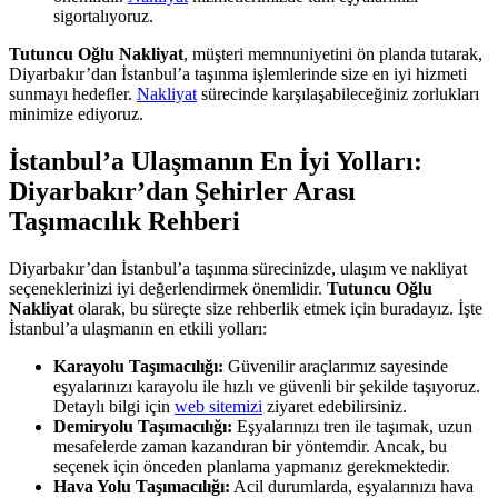
sigortalıyoruz.
Tutuncu Oğlu Nakliyat
, müşteri memnuniyetini ön planda tutarak,
Diyarbakır’dan İstanbul’a taşınma işlemlerinde size en iyi hizmeti
sunmayı hedefler.
Nakliyat
sürecinde karşılaşabileceğiniz zorlukları
minimize ediyoruz.
İstanbul’a Ulaşmanın En İyi Yolları:
Diyarbakır’dan Şehirler Arası
Taşımacılık Rehberi
Diyarbakır’dan İstanbul’a taşınma sürecinizde, ulaşım ve nakliyat
seçeneklerinizi iyi değerlendirmek önemlidir.
Tutuncu Oğlu
Nakliyat
olarak, bu süreçte size rehberlik etmek için buradayız. İşte
İstanbul’a ulaşmanın en etkili yolları:
Karayolu Taşımacılığı:
Güvenilir araçlarımız sayesinde
eşyalarınızı karayolu ile hızlı ve güvenli bir şekilde taşıyoruz.
Detaylı bilgi için
web sitemizi
ziyaret edebilirsiniz.
Demiryolu Taşımacılığı:
Eşyalarınızı tren ile taşımak, uzun
mesafelerde zaman kazandıran bir yöntemdir. Ancak, bu
seçenek için önceden planlama yapmanız gerekmektedir.
Hava Yolu Taşımacılığı:
Acil durumlarda, eşyalarınızı hava