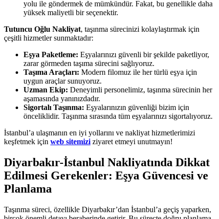
yolu ile göndermek de mümkündür. Fakat, bu genellikle daha
yüksek maliyetli bir seçenektir.
Tutuncu Oğlu Nakliyat
, taşınma sürecinizi kolaylaştırmak için
çeşitli hizmetler sunmaktadır:
Eşya Paketleme:
Eşyalarınızı güvenli bir şekilde paketliyor,
zarar görmeden taşıma sürecini sağlıyoruz.
Taşıma Araçları:
Modern filomuz ile her türlü eşya için
uygun araçlar sunuyoruz.
Uzman Ekip:
Deneyimli personelimiz, taşınma sürecinin her
aşamasında yanınızdadır.
Sigortalı Taşınma:
Eşyalarınızın güvenliği bizim için
önceliklidir. Taşınma sırasında tüm eşyalarınızı sigortalıyoruz.
İstanbul’a ulaşmanın en iyi yollarını ve nakliyat hizmetlerimizi
keşfetmek için
web sitemizi
ziyaret etmeyi unutmayın!
Diyarbakır-İstanbul Nakliyatında Dikkat
Edilmesi Gerekenler: Eşya Güvencesi ve
Planlama
Taşınma süreci, özellikle Diyarbakır’dan İstanbul’a geçiş yaparken,
birçok önemli detayı beraberinde getirir. Bu süreçte doğru planlama