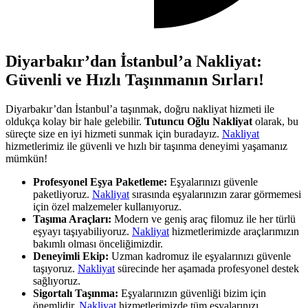
Diyarbakır’dan İstanbul’a Nakliyat:
Güvenli ve Hızlı Taşınmanın Sırları!
Diyarbakır’dan İstanbul’a taşınmak, doğru nakliyat hizmeti ile
oldukça kolay bir hale gelebilir.
Tutuncu Oğlu Nakliyat
olarak, bu
süreçte size en iyi hizmeti sunmak için buradayız.
Nakliyat
hizmetlerimiz ile güvenli ve hızlı bir taşınma deneyimi yaşamanız
mümkün!
Profesyonel Eşya Paketleme:
Eşyalarınızı güvenle
paketliyoruz.
Nakliyat
sırasında eşyalarınızın zarar görmemesi
için özel malzemeler kullanıyoruz.
Taşıma Araçları:
Modern ve geniş araç filomuz ile her türlü
eşyayı taşıyabiliyoruz.
Nakliyat
hizmetlerimizde araçlarımızın
bakımlı olması önceliğimizdir.
Deneyimli Ekip:
Uzman kadromuz ile eşyalarınızı güvenle
taşıyoruz.
Nakliyat
sürecinde her aşamada profesyonel destek
sağlıyoruz.
Sigortalı Taşınma:
Eşyalarınızın güvenliği bizim için
önemlidir.
Nakliyat
hizmetlerimizde tüm eşyalarınızı