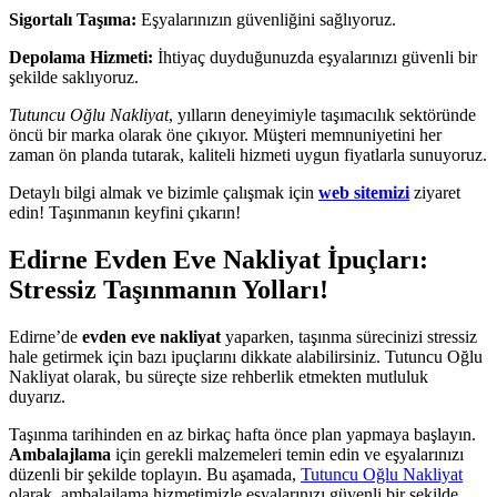
Sigortalı Taşıma:
Eşyalarınızın güvenliğini sağlıyoruz.
Depolama Hizmeti:
İhtiyaç duyduğunuzda eşyalarınızı güvenli bir
şekilde saklıyoruz.
Tutuncu Oğlu Nakliyat
, yılların deneyimiyle taşımacılık sektöründe
öncü bir marka olarak öne çıkıyor. Müşteri memnuniyetini her
zaman ön planda tutarak, kaliteli hizmeti uygun fiyatlarla sunuyoruz.
Detaylı bilgi almak ve bizimle çalışmak için
web sitemizi
ziyaret
edin! Taşınmanın keyfini çıkarın!
Edirne Evden Eve Nakliyat İpuçları:
Stressiz Taşınmanın Yolları!
Edirne’de
evden eve nakliyat
yaparken, taşınma sürecinizi stressiz
hale getirmek için bazı ipuçlarını dikkate alabilirsiniz. Tutuncu Oğlu
Nakliyat olarak, bu süreçte size rehberlik etmekten mutluluk
duyarız.
Taşınma tarihinden en az birkaç hafta önce plan yapmaya başlayın.
Ambalajlama
için gerekli malzemeleri temin edin ve eşyalarınızı
düzenli bir şekilde toplayın. Bu aşamada,
Tutuncu Oğlu Nakliyat
olarak, ambalajlama hizmetimizle eşyalarınızı güvenli bir şekilde