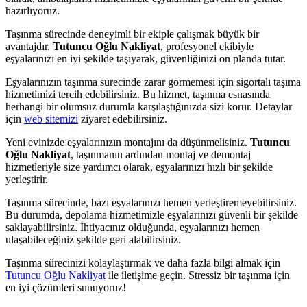
hazırlıyoruz.
Taşınma sürecinde deneyimli bir ekiple çalışmak büyük bir
avantajdır.
Tutuncu Oğlu Nakliyat
, profesyonel ekibiyle
eşyalarınızı en iyi şekilde taşıyarak, güvenliğinizi ön planda tutar.
Eşyalarınızın taşınma sürecinde zarar görmemesi için sigortalı taşıma
hizmetimizi tercih edebilirsiniz. Bu hizmet, taşınma esnasında
herhangi bir olumsuz durumla karşılaştığınızda sizi korur. Detaylar
için
web sitemizi
ziyaret edebilirsiniz.
Yeni evinizde eşyalarınızın montajını da düşünmelisiniz.
Tutuncu
Oğlu Nakliyat
, taşınmanın ardından montaj ve demontaj
hizmetleriyle size yardımcı olarak, eşyalarınızı hızlı bir şekilde
yerleştirir.
Taşınma sürecinde, bazı eşyalarınızı hemen yerleştiremeyebilirsiniz.
Bu durumda, depolama hizmetimizle eşyalarınızı güvenli bir şekilde
saklayabilirsiniz. İhtiyacınız olduğunda, eşyalarınızı hemen
ulaşabileceğiniz şekilde geri alabilirsiniz.
Taşınma sürecinizi kolaylaştırmak ve daha fazla bilgi almak için
Tutuncu Oğlu Nakliyat
ile iletişime geçin. Stressiz bir taşınma için
en iyi çözümleri sunuyoruz!