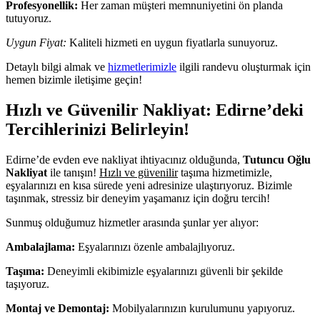
Profesyonellik:
Her zaman müşteri memnuniyetini ön planda
tutuyoruz.
Uygun Fiyat:
Kaliteli hizmeti en uygun fiyatlarla sunuyoruz.
Detaylı bilgi almak ve
hizmetlerimizle
ilgili randevu oluşturmak için
hemen bizimle iletişime geçin!
Hızlı ve Güvenilir Nakliyat: Edirne’deki
Tercihlerinizi Belirleyin!
Edirne’de evden eve nakliyat ihtiyacınız olduğunda,
Tutuncu Oğlu
Nakliyat
ile tanışın!
Hızlı ve güvenilir
taşıma hizmetimizle,
eşyalarınızı en kısa sürede yeni adresinize ulaştırıyoruz. Bizimle
taşınmak, stressiz bir deneyim yaşamanız için doğru tercih!
Sunmuş olduğumuz hizmetler arasında şunlar yer alıyor:
Ambalajlama:
Eşyalarınızı özenle ambalajlıyoruz.
Taşıma:
Deneyimli ekibimizle eşyalarınızı güvenli bir şekilde
taşıyoruz.
Montaj ve Demontaj:
Mobilyalarınızın kurulumunu yapıyoruz.