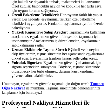
için kaliteli ve dayanıklı ambalaj malzemeleri kullanıyoruz.
Özel kutular, baloncuklu naylon ve köpük ile her türlü eşya
için uygun koruma sağlıyoruz.
Özenli Paketleme Teknikleri:
Her eşyanın farklı bir yapısı
vardır. Bu nedenle, eşyalarınızı taşırken özel paketleme
teknikleri uyguluyoruz. Kırılabilir eşyalarınızı ayrı bir özenle
paketliyoruz.
Yüksek Kapasiteye Sahip Araçlar:
Taşımacılıkta kullanılan
araçlarımız, eşyalarınızın güvenli bir şekilde taşınması için
tasarlanmıştır. Araçlarımızın iç düzenlemeleri, eşyalarınızın
sabit kalmasını sağlar.
Uzman Ekibimizle Taşıma Süreci:
Eğitimli ve deneyimli
ekip üyelerimiz, taşıma sürecinin her aşamasında eşyalarınıza
dikkat eder. Eşyalarınızı taşırken hassasiyetle çalışıyoruz.
Yolculuk Sigortası:
Eşyalarınızın güvenliğini artırmak için
sigorta seçenekleri sunuyoruz. Böylece, taşınma sürecinde
oluşabilecek her türlü olumsuz duruma karşı kendinizi
güvence altına alabilirsiniz.
Unutmayın, eşyalarınızı güvenle taşımak için doğru tercih
Tutuncu
Oğlu Nakliyat
ile mümkün. Taşınma sürecinizde beklentilerinizi
karşılamak için buradayız!
Profesyonel Nakliyat Hizmetleri ile