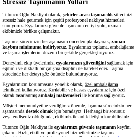
Stressiz Taşınmanın Yolları
Tutuncu Oğlu Nakliyat olarak,
şehirler arası taşımacılık
sürecinizi
stressiz hale getirmek için çeşitli
profesyonel nakliyat hizmetleri
sunuyoruz. Eşyalarınızı güvenle taşımanın en iyi yolu, uzman
ekibimizle birlikte çalışmaktır.
Taşınma sürecinizin her aşamasını önceden planlayarak,
zaman
kaybını minimuma indiriyoruz
. Eşyalarınızı toplama, ambalajlama
ve taşıma işlemlerini düzenli bir şekilde gerçekleştiriyoruz.
Deneyimli ekip üyelerimiz,
eşyalarınızın güvenliğini
sağlamak için
eğitimli ve dikkatli bir çalışma disiplini ile hareket eder. Taşıma
sürecinde her detayı göz önünde bulunduruyoruz.
Eşyalarınızın korunmasına yönelik olarak,
özel ambalajlama
teknikleri
kullanıyoruz. Kırılabilir ve hassas eşyalarınız için özel
olarak tasarlanmış
ambalaj malzemeleri
ile koruma sağlıyoruz.
Müşteri memnuniyetine verdiğimiz önemle, taşınma sürecinizin her
aşamasında
destek olmak
için buradayız. Herhangi bir sorunuz
veya endişeniz olduğunda, ekibimiz ile
anlık iletişim kurabilirsiniz
.
Tutuncu Oğlu Nakliyat ile
eşyalarınızı güvenle taşımanın
keyfini
çıkarın. Hızlı, etkili ve profesyonel hizmetlerimizle taşınma