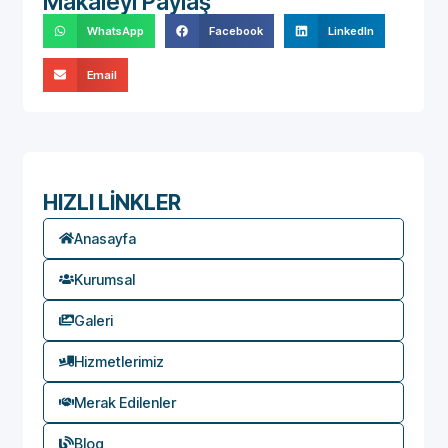
Makaleyi Paylaş
WhatsApp
Facebook
LinkedIn
Email
HIZLI LİNKLER
Anasayfa
Kurumsal
Galeri
Hizmetlerimiz
Merak Edilenler
Blog