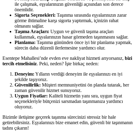
ile çalışmak, eşyalarınızın güvenliği açısından son derece
önemlidir.
Sigorta Seçenekleri:
Taşınma sırasında eşyalarınızın zarar
görme ihtimaline karşı sigorta yaptırmak, içinizin rahat
olmasını sağlar.
Taşıma Araçları:
Uygun ve güvenli taşıma araçları
kullanmak, eşyalarınızın hasar görmeden taşınmasını sağlar.
Planlama:
Taşınma gününden önce iyi bir planlama yapmak,
sürecin daha düzenli ilerlemesine yardımcı olur.
Esentepe Mahallesi’nde evden eve nakliyat hizmeti arıyorsanız,
bizi
tercih etmelisiniz
. Peki, neden? İşte birkaç neden:
Deneyim:
Yılların verdiği deneyim ile eşyalarınızı en iyi
şekilde taşıyoruz.
Güvenilirlik:
Müşteri memnuniyetini ön planda tutarak, her
zaman güvenilir hizmet sunuyoruz.
Uygun Fiyatlar:
Kaliteli hizmetin yanı sıra, uygun fiyat
seçenekleriyle bütçenizi sarsmadan taşınmanıza yardımcı
oluyoruz.
Bizimle iletişime geçerek taşınma sürecinizi stressiz bir hale
getirebilirsiniz. Eşyalarınızı bize emanet edin, güvenli bir taşınmanın
tadını çıkarın!