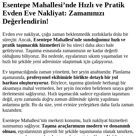
Esentepe Mahallesi’nde Hızlı ve Pratik
Evden Eve Nakliyat: Zamanınızı
Değerlendirin!
Evden eve nakliyat, çoğu zaman beklenmedik zorluklarla dolu bir
süreçtir. Ancak,
Esentepe Mahallesi’nde sunduğumuz hızlı ve
pratik taşımacılık hizmetleri
ile bu süreci daha akıcı hale
getiriyoruz. Taşınma esnasında zamanınızın ne kadar değerli
olduğunu biliyoruz. Bu nedenle, eşyalarınızı sıkıntı yaşamadan ve
hızlı bir şekilde yeni adresinize ulaştırmak için çalışıyoruz.
Ev taşımacılığında zaman yönetimi, her şeyin anahtarıdır. Planlama
aşamasında,
profesyonel ekibimizle birlikte detaylı bir yol
haritası oluşturuyoruz
. Böylece, taşınma gününde herhangi bir
aksamaya mahal vermeden, her şeyin önceden belirlenen sıraya göre
ilerlemesini sağlıyoruz. Hızlı taşımacılık sadece eşyaların taşınması
değil, aynı zamanda
doğru zaman diliminde
işlerin yapılması
anlamına gelir. Bu da size, yeni evinize yerleşirken daha fazla zaman
kazandırır.
Esentepe Mahallesi’nin merkezi konumu, hızlı nakliyat hizmetleri
sunmamızı sağlıyor.
Taşıma araçlarımızın modern ve donanımlı
olması
, eşyalarınızın güvenli bir şekilde taşınmasına olanak tanırken,