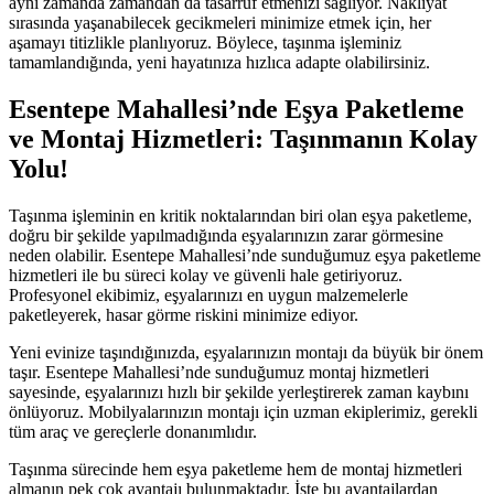
aynı zamanda zamandan da tasarruf etmenizi sağlıyor. Nakliyat
sırasında yaşanabilecek gecikmeleri minimize etmek için, her
aşamayı titizlikle planlıyoruz. Böylece, taşınma işleminiz
tamamlandığında, yeni hayatınıza hızlıca adapte olabilirsiniz.
Esentepe Mahallesi’nde Eşya Paketleme
ve Montaj Hizmetleri: Taşınmanın Kolay
Yolu!
Taşınma işleminin en kritik noktalarından biri olan eşya paketleme,
doğru bir şekilde yapılmadığında eşyalarınızın zarar görmesine
neden olabilir. Esentepe Mahallesi’nde sunduğumuz eşya paketleme
hizmetleri ile bu süreci kolay ve güvenli hale getiriyoruz.
Profesyonel ekibimiz, eşyalarınızı en uygun malzemelerle
paketleyerek, hasar görme riskini minimize ediyor.
Yeni evinize taşındığınızda, eşyalarınızın montajı da büyük bir önem
taşır. Esentepe Mahallesi’nde sunduğumuz montaj hizmetleri
sayesinde, eşyalarınızı hızlı bir şekilde yerleştirerek zaman kaybını
önlüyoruz. Mobilyalarınızın montajı için uzman ekiplerimiz, gerekli
tüm araç ve gereçlerle donanımlıdır.
Taşınma sürecinde hem eşya paketleme hem de montaj hizmetleri
almanın pek çok avantajı bulunmaktadır. İşte bu avantajlardan