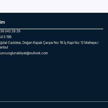
şim
39 342 28 26
4 5 196
ğdat Caddesi, Doğan Kapalı Çarşısı No: 18 İç Kapı No: 12 Maltepe /
tanbul
tuncuoglunakliyat@outlook.com