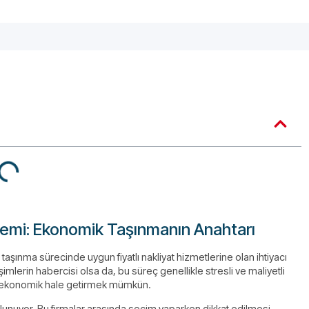
Önemi: Ekonomik Taşınmanın Anahtarı
 taşınma sürecinde uygun fiyatlı nakliyat hizmetlerine olan ihtiyacı
şimlerin habercisi olsa da, bu süreç genellikle stresli ve maliyetli
 ve ekonomik hale getirmek mümkün.
bulunuyor. Bu firmalar arasında seçim yaparken dikkat edilmesi