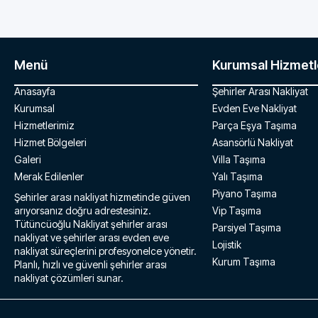
Menü
Kurumsal Hizmetl
Anasayfa
Şehirler Arası Nakliyat
Kurumsal
Evden Eve Nakliyat
Hizmetlerimiz
Parça Eşya Taşıma
Hizmet Bölgeleri
Asansörlü Nakliyat
Galeri
Villa Taşıma
Merak Edilenler
Yalı Taşıma
Piyano Taşıma
Şehirler arası nakliyat hizmetinde güven
arıyorsanız doğru adrestesiniz.
Vip Taşıma
Tütüncüoğlu Nakliyat şehirler arası
Parsiyel Taşıma
nakliyat ve şehirler arası evden eve
Lojistik
nakliyat süreçlerini profesyonelce yönetir.
Kurum Taşıma
Planlı, hızlı ve güvenli şehirler arası
nakliyat çözümleri sunar.