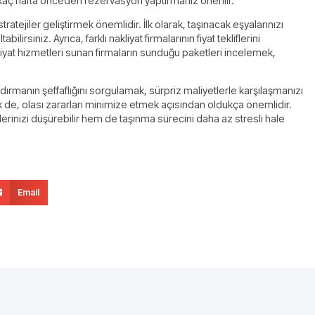
rkaç hafta önceden rezervasyon yaptırmanız önerilir.
stratejiler geliştirmek önemlidir. İlk olarak, taşınacak eşyalarınızı
irsiniz. Ayrıca, farklı nakliyat firmalarının fiyat tekliflerini
kliyat hizmetleri sunan firmaların sunduğu paketleri incelemek,
ndırmanın şeffaflığını sorgulamak, sürpriz maliyetlerle karşılaşmanızı
de, olası zararları minimize etmek açısından oldukça önemlidir.
erinizi düşürebilir hem de taşınma sürecini daha az stresli hale
Email