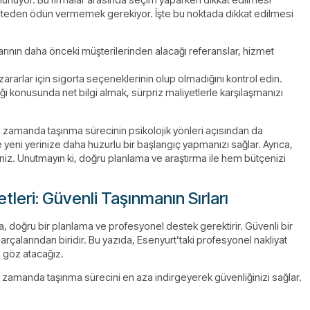
kaliteden ödün vermemek gerekiyor. İşte bu noktada dikkat edilmesi
larının daha önceki müşterilerinden alacağı referanslar, hizmet
zararlar için sigorta seçeneklerinin olup olmadığını kontrol edin.
iği konusunda net bilgi almak, sürpriz maliyetlerle karşılaşmanızı
nı zamanda taşınma sürecinin psikolojik yönleri açısından da
e yeni yerinize daha huzurlu bir başlangıç yapmanızı sağlar. Ayrıca,
irsiniz. Unutmayın ki, doğru planlama ve araştırma ile hem bütçenizi
leri: Güvenli Taşınmanın Sırları
a, doğru bir planlama ve profesyonel destek gerektirir. Güvenli bir
arçalarından biridir. Bu yazıda, Esenyurt’taki profesyonel nakliyat
a göz atacağız.
aynı zamanda taşınma sürecini en aza indirgeyerek güvenliğinizi sağlar.