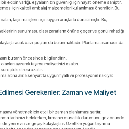
r ekibin varlığı, eşyalarınızın güvenliği için hayati öneme sahiptir.
mesi için kaliteli ambalaj malzemeleri kullanılması önemlidir. Bu,
.
maları, taşınma işlemi için uygun araçlarla donatılmıştır. Bu,
eklerinin sunulması, olası zararların önüne geçer ve gönül rahatlığı
 kolaylaştıracak bazı ipuçları da bulunmaktadır. Planlama aşamasında
asını bu tarih öncesinde bilgilendirin.
olanları ayırarak taşıma maliyetinizi azaltın.
üreçteki stresi azaltır.
 altına alır. Esenyurt’ta uygun fiyatlı ve profesyonel nakliyat
 Edilmesi Gerekenler: Zaman ve Maliyet
maşayı yönetmek için etkili bir zaman planlaması şarttır.
şınma tarihinizi belirlerken, firmanın müsaitlik durumunu göz önünde
de yeni evinize geçişi kolaylaştırır. Özellikle yoğun taşınma