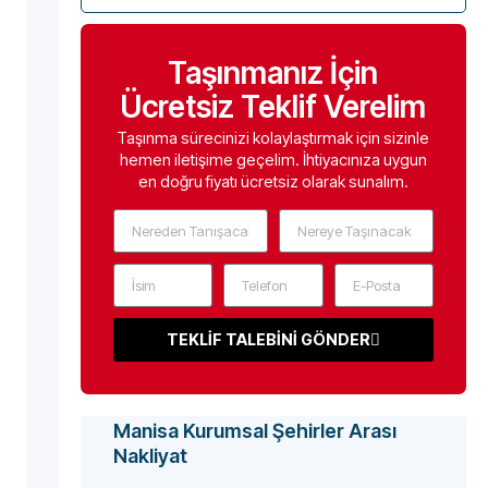
Taşınmanız İçin
Ücretsiz Teklif Verelim
Taşınma sürecinizi kolaylaştırmak için sizinle
hemen iletişime geçelim. İhtiyacınıza uygun
en doğru fiyatı ücretsiz olarak sunalım.
TEKLİF TALEBİNİ GÖNDER
Manisa Kurumsal Şehirler Arası
Nakliyat