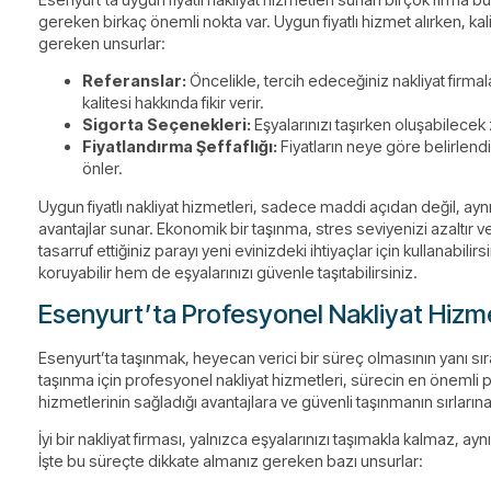
gereken birkaç önemli nokta var. Uygun fiyatlı hizmet alırken, 
gereken unsurlar:
Referanslar:
Öncelikle, tercih edeceğiniz nakliyat firma
kalitesi hakkında fikir verir.
Sigorta Seçenekleri:
Eşyalarınızı taşırken oluşabilecek 
Fiyatlandırma Şeffaflığı:
Fiyatların neye göre belirlend
önler.
Uygun fiyatlı nakliyat hizmetleri, sadece maddi açıdan değil, ay
avantajlar sunar. Ekonomik bir taşınma, stres seviyenizi azaltır v
tasarruf ettiğiniz parayı yeni evinizdeki ihtiyaçlar için kullanabil
koruyabilir hem de eşyalarınızı güvenle taşıtabilirsiniz.
Esenyurt’ta Profesyonel Nakliyat Hizmet
Esenyurt’ta taşınmak, heyecan verici bir süreç olmasının yanı sır
taşınma için profesyonel nakliyat hizmetleri, sürecin en önemli p
hizmetlerinin sağladığı avantajlara ve güvenli taşınmanın sırların
İyi bir nakliyat firması, yalnızca eşyalarınızı taşımakla kalmaz, 
İşte bu süreçte dikkate almanız gereken bazı unsurlar: