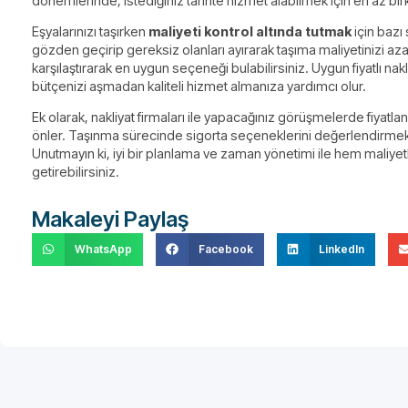
dönemlerinde, istediğiniz tarihte hizmet alabilmek için en az bi
Eşyalarınızı taşırken
maliyeti kontrol altında tutmak
için bazı 
gözden geçirip gereksiz olanları ayırarak taşıma maliyetinizi azaltabil
karşılaştırarak en uygun seçeneği bulabilirsiniz. Uygun fiyatlı na
bütçenizi aşmadan kaliteli hizmet almanıza yardımcı olur.
Ek olarak, nakliyat firmaları ile yapacağınız görüşmelerde fiyatla
önler. Taşınma sürecinde sigorta seçeneklerini değerlendirmek 
Unutmayın ki, iyi bir planlama ve zaman yönetimi ile hem maliyetl
getirebilirsiniz.
Makaleyi Paylaş
WhatsApp
Facebook
LinkedIn