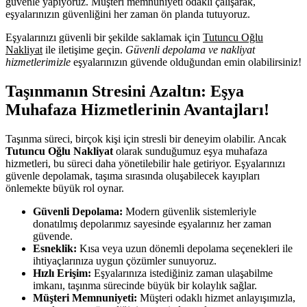
güvenle yapıyoruz. Müşteri memnuniyeti odaklı çalışarak,
eşyalarınızın güvenliğini her zaman ön planda tutuyoruz.
Eşyalarınızı güvenli bir şekilde saklamak için
Tutuncu Oğlu
Nakliyat
ile iletişime geçin.
Güvenli depolama ve nakliyat
hizmetlerimizle
eşyalarınızın güvende olduğundan emin olabilirsiniz!
Taşınmanın Stresini Azaltın: Eşya
Muhafaza Hizmetlerinin Avantajları!
Taşınma süreci, birçok kişi için stresli bir deneyim olabilir. Ancak
Tutuncu Oğlu Nakliyat
olarak sunduğumuz eşya muhafaza
hizmetleri, bu süreci daha yönetilebilir hale getiriyor. Eşyalarınızı
güvenle depolamak, taşıma sırasında oluşabilecek kayıpları
önlemekte büyük rol oynar.
Güvenli Depolama:
Modern güvenlik sistemleriyle
donatılmış depolarımız sayesinde eşyalarınız her zaman
güvende.
Esneklik:
Kısa veya uzun dönemli depolama seçenekleri ile
ihtiyaçlarınıza uygun çözümler sunuyoruz.
Hızlı Erişim:
Eşyalarınıza istediğiniz zaman ulaşabilme
imkanı, taşınma sürecinde büyük bir kolaylık sağlar.
Müşteri Memnuniyeti:
Müşteri odaklı hizmet anlayışımızla,