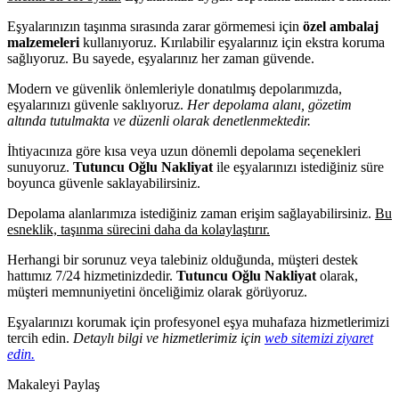
Eşyalarınızın taşınma sırasında zarar görmemesi için
özel ambalaj
malzemeleri
kullanıyoruz. Kırılabilir eşyalarınız için ekstra koruma
sağlıyoruz. Bu sayede, eşyalarınız her zaman güvende.
Modern ve güvenlik önlemleriyle donatılmış depolarımızda,
eşyalarınızı güvenle saklıyoruz.
Her depolama alanı, gözetim
altında tutulmakta ve düzenli olarak denetlenmektedir.
İhtiyacınıza göre kısa veya uzun dönemli depolama seçenekleri
sunuyoruz.
Tutuncu Oğlu Nakliyat
ile eşyalarınızı istediğiniz süre
boyunca güvenle saklayabilirsiniz.
Depolama alanlarımıza istediğiniz zaman erişim sağlayabilirsiniz.
Bu
esneklik, taşınma sürecini daha da kolaylaştırır.
Herhangi bir sorunuz veya talebiniz olduğunda, müşteri destek
hattımız 7/24 hizmetinizdedir.
Tutuncu Oğlu Nakliyat
olarak,
müşteri memnuniyetini önceliğimiz olarak görüyoruz.
Eşyalarınızı korumak için profesyonel eşya muhafaza hizmetlerimizi
tercih edin.
Detaylı bilgi ve hizmetlerimiz için
web sitemizi ziyaret
edin.
Makaleyi Paylaş