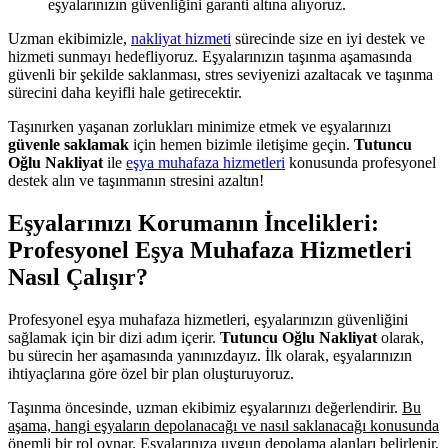
eşyalarınızın güvenliğini garanti altına alıyoruz.
Uzman ekibimizle,
nakliyat hizmeti
sürecinde size en iyi destek ve
hizmeti sunmayı hedefliyoruz. Eşyalarınızın taşınma aşamasında
güvenli bir şekilde saklanması, stres seviyenizi azaltacak ve taşınma
sürecini daha keyifli hale getirecektir.
Taşınırken yaşanan zorlukları minimize etmek ve eşyalarınızı
güvenle saklamak
için hemen bizimle iletişime geçin.
Tutuncu
Oğlu Nakliyat
ile
eşya muhafaza hizmetleri
konusunda profesyonel
destek alın ve taşınmanın stresini azaltın!
Eşyalarınızı Korumanın İncelikleri:
Profesyonel Eşya Muhafaza Hizmetleri
Nasıl Çalışır?
Profesyonel eşya muhafaza hizmetleri, eşyalarınızın güvenliğini
sağlamak için bir dizi adım içerir.
Tutuncu Oğlu Nakliyat
olarak,
bu sürecin her aşamasında yanınızdayız. İlk olarak, eşyalarınızın
ihtiyaçlarına göre özel bir plan oluşturuyoruz.
Taşınma öncesinde, uzman ekibimiz eşyalarınızı değerlendirir.
Bu
aşama, hangi eşyaların depolanacağı ve nasıl saklanacağı konusunda
önemli bir rol oynar.
Eşyalarınıza uygun depolama alanları belirlenir.