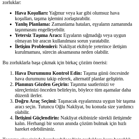
zorluklar:
Hava Koşulları:
Yağmur veya kar gibi olumsuz hava
koşulları, taşıma işlemini zorlaştırabilir.
Yanlış Planlama:
Zamanlama hataları, eşyaların zamanında
taşınmasını engelleyebilir.
Yetersiz Taşıma Aracı:
Eşyaların sığmadığı veya uygun
olmayan bir aracın kullanılması sorun yaratabilir.
İletişim Problemleri:
Nakliyat ekibiyle yeterince iletişim
kurulmaması, sürecin aksamasına neden olabilir.
Bu zorluklarla başa çıkmak için birkaç çözüm önerisi:
Hava Durumunu Kontrol Edin:
Taşıma günü öncesinde
hava durumunu takip ederek, alternatif planlar geliştirin.
Planınızı Gözden Geçirin:
Taşınma saatlerinizi ve
süreçlerinizi önceden belirleyin, böylece tüm aşamalar daha
düzenli ilerler.
Doğru Araç Seçimi:
Taşınacak eşyalarınıza uygun bir taşıma
aracı seçin. Tutuncu Oğlu Nakliyat, bu konuda size yardımcı
olabilir.
İletişimi Güçlendirin:
Nakliyat ekibinizle sürekli iletişimde
kalın. Herhangi bir sorun anında çözüm bulmak için hızlı
hareket edebilirsiniz.