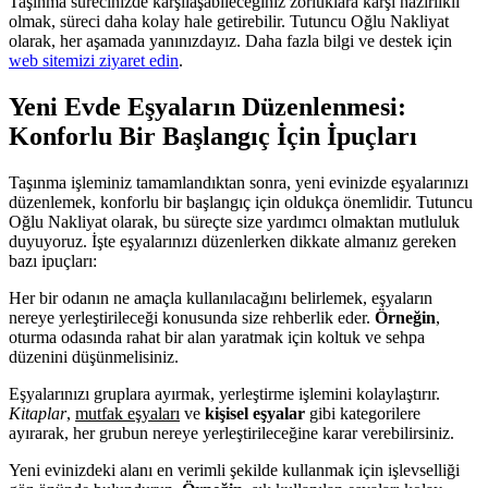
Taşınma sürecinizde karşılaşabileceğiniz zorluklara karşı hazırlıklı
olmak, süreci daha kolay hale getirebilir. Tutuncu Oğlu Nakliyat
olarak, her aşamada yanınızdayız. Daha fazla bilgi ve destek için
web sitemizi ziyaret edin
.
Yeni Evde Eşyaların Düzenlenmesi:
Konforlu Bir Başlangıç İçin İpuçları
Taşınma işleminiz tamamlandıktan sonra, yeni evinizde eşyalarınızı
düzenlemek, konforlu bir başlangıç için oldukça önemlidir. Tutuncu
Oğlu Nakliyat olarak, bu süreçte size yardımcı olmaktan mutluluk
duyuyoruz. İşte eşyalarınızı düzenlerken dikkate almanız gereken
bazı ipuçları:
Her bir odanın ne amaçla kullanılacağını belirlemek, eşyaların
nereye yerleştirileceği konusunda size rehberlik eder.
Örneğin
,
oturma odasında rahat bir alan yaratmak için koltuk ve sehpa
düzenini düşünmelisiniz.
Eşyalarınızı gruplara ayırmak, yerleştirme işlemini kolaylaştırır.
Kitaplar
,
mutfak eşyaları
ve
kişisel eşyalar
gibi kategorilere
ayırarak, her grubun nereye yerleştirileceğine karar verebilirsiniz.
Yeni evinizdeki alanı en verimli şekilde kullanmak için işlevselliği