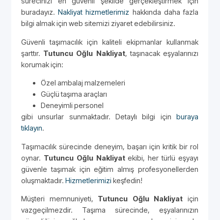
sürecinizi en güvenli şekilde gerçekleştirmek için
buradayız.
Nakliyat hizmetlerimiz
hakkında daha fazla
bilgi almak için web sitemizi ziyaret edebilirsiniz.
Güvenli taşımacılık için kaliteli ekipmanlar kullanmak
şarttır.
Tutuncu Oğlu Nakliyat
, taşınacak eşyalarınızı
korumak için:
Özel ambalaj malzemeleri
Güçlü taşıma araçları
Deneyimli personel
gibi unsurlar sunmaktadır. Detaylı bilgi için
buraya
tıklayın
.
Taşımacılık sürecinde deneyim, başarı için kritik bir rol
oynar.
Tutuncu Oğlu Nakliyat
ekibi, her türlü eşyayı
güvenle taşımak için eğitim almış profesyonellerden
oluşmaktadır.
Hizmetlerimizi
keşfedin!
Müşteri memnuniyeti,
Tutuncu Oğlu Nakliyat
için
vazgeçilmezdir. Taşıma sürecinde, eşyalarınızın