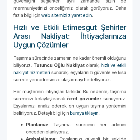
güvenliğini sağlarken aynı zamanda sizin de
memnuniyetinizi önceliğimiz olarak görüyoruz. Daha
fazla bilgi için
web sitemizi ziyaret edin
.
Hızlı ve Etkili Etimesgut Şehirler
Arası Nakliyat: İhtiyaçlarınıza
Uygun Çözümler
Taşınma sürecinde zamanın ne kadar önemli olduğunu
biliyoruz.
Tutuncu Oğlu Nakliyat
olarak,
hızlı ve etkili
nakliyat hizmetleri
sunarak, eşyalarınızı güvenle ve kısa
sürede yeni adresinize ulaştırmayı hedefliyoruz.
Her müşterinin ihtiyaçları farklıdır. Bu nedenle, taşınma
sürecinizi kolaylaştıracak
özel çözümler
sunuyoruz.
Eşyalarınızı analiz ederek en uygun taşıma yöntemini
belirliyoruz. Detaylı bilgi için
buraya tıklayın
.
Planlama:
Taşınma sürecinin her adımını
önceden planlıyoruz.
Ambalajlama:
Eşyalarınızı güvenli bir şekilde