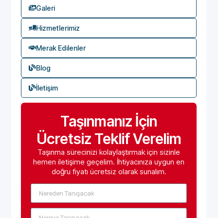
Galeri
Hizmetlerimiz
Merak Edilenler
Blog
İletişim
Taşınmanız İçin
Ücretsiz Teklif Verelim
Taşınma sürecinizi kolaylaştırmak için sizinle
hemen iletişime geçelim. İhtiyacınıza uygun en
doğru fiyatı ücretsiz olarak sunalım.