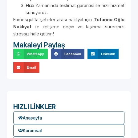
Hız:
Zamanında teslimat garantisi ile hızlı hizmet
sunuyoruz.
Etimesgut’ta şehirler arası nakliyat için
Tutuncu Oğlu
Nakliyat
ile iletişime geçin ve taşınma sürecinizi
stressiz hale getirin!
Makaleyi Paylaş
WhatsApp
Facebook
LinkedIn
Email
HIZLI LİNKLER
Anasayfa
Kurumsal