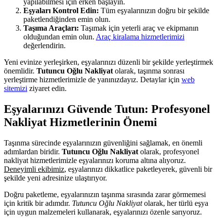
yapılabilmesi için erken başlayın.
Eşyaları Kontrol Edin:
Tüm eşyalarınızın doğru bir şekilde
paketlendiğinden emin olun.
Taşıma Araçları:
Taşımak için yeterli araç ve ekipmanın
olduğundan emin olun.
Araç kiralama hizmetlerimizi
değerlendirin.
Yeni evinize yerleşirken, eşyalarınızı düzenli bir şekilde yerleştirmek
önemlidir.
Tutuncu Oğlu Nakliyat
olarak, taşınma sonrası
yerleştirme hizmetlerimizle de yanınızdayız. Detaylar için
web
sitemizi
ziyaret edin.
Eşyalarınızı Güvende Tutun: Profesyonel
Nakliyat Hizmetlerinin Önemi
Taşınma sürecinde eşyalarınızın güvenliğini sağlamak, en önemli
adımlardan biridir.
Tutuncu Oğlu Nakliyat
olarak, profesyonel
nakliyat hizmetlerimizle eşyalarınızı koruma altına alıyoruz.
Deneyimli ekibimiz
, eşyalarınızı dikkatlice paketleyerek, güvenli bir
şekilde yeni adresinize ulaştırıyor.
Doğru paketleme, eşyalarınızın taşınma sırasında zarar görmemesi
için kritik bir adımdır.
Tutuncu Oğlu Nakliyat
olarak, her türlü eşya
için uygun malzemeleri kullanarak, eşyalarınızı özenle sarıyoruz.