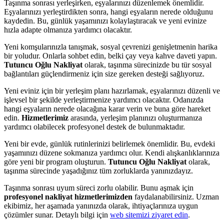
Taşınma sonrası yerleşirken, eşyalarınızı düzenlemek önemlidir.
Eşyalarınızı yerleştirdikten sonra, hangi eşyaların nerede olduğunu
kaydedin. Bu, günlük yaşamınızı kolaylaştıracak ve yeni evinize
hızla adapte olmanıza yardımcı olacaktır.
Yeni komşularınızla tanışmak, sosyal çevrenizi genişletmenin harika
bir yoludur. Onlarla sohbet edin, belki çay veya kahve daveti yapın.
Tutuncu Oğlu Nakliyat
olarak, taşınma sürecinizde bu tür sosyal
bağlantıları güçlendirmeniz için size gereken desteği sağlıyoruz.
Yeni eviniz için bir yerleşim planı hazırlamak, eşyalarınızı düzenli ve
işlevsel bir şekilde yerleştirmenize yardımcı olacaktır. Odanızda
hangi eşyaların nerede olacağına karar verin ve buna göre hareket
edin.
Hizmetlerimiz
arasında, yerleşim planınızı oluşturmanıza
yardımcı olabilecek profesyonel destek de bulunmaktadır.
Yeni bir evde, günlük rutinlerinizi belirlemek önemlidir. Bu, evdeki
yaşamınızı düzene sokmanıza yardımcı olur. Kendi alışkanlıklarınıza
göre yeni bir program oluşturun.
Tutuncu Oğlu Nakliyat
olarak,
taşınma sürecinde yaşadığınız tüm zorluklarda yanınızdayız.
Taşınma sonrası uyum süreci zorlu olabilir. Bunu aşmak için
profesyonel nakliyat hizmetlerimizden
faydalanabilirsiniz. Uzman
ekibimiz, her aşamada yanınızda olarak, ihtiyaçlarınıza uygun
çözümler sunar. Detaylı bilgi için
web sitemizi ziyaret edin
.