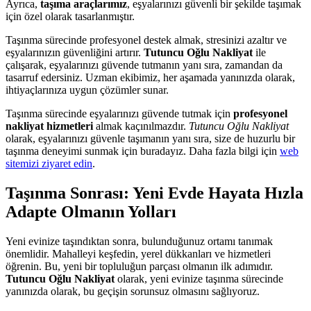
Ayrıca,
taşıma araçlarımız
, eşyalarınızı güvenli bir şekilde taşımak
için özel olarak tasarlanmıştır.
Taşınma sürecinde profesyonel destek almak, stresinizi azaltır ve
eşyalarınızın güvenliğini artırır.
Tutuncu Oğlu Nakliyat
ile
çalışarak, eşyalarınızı güvende tutmanın yanı sıra, zamandan da
tasarruf edersiniz. Uzman ekibimiz, her aşamada yanınızda olarak,
ihtiyaçlarınıza uygun çözümler sunar.
Taşınma sürecinde eşyalarınızı güvende tutmak için
profesyonel
nakliyat hizmetleri
almak kaçınılmazdır.
Tutuncu Oğlu Nakliyat
olarak, eşyalarınızı güvenle taşımanın yanı sıra, size de huzurlu bir
taşınma deneyimi sunmak için buradayız. Daha fazla bilgi için
web
sitemizi ziyaret edin
.
Taşınma Sonrası: Yeni Evde Hayata Hızla
Adapte Olmanın Yolları
Yeni evinize taşındıktan sonra, bulunduğunuz ortamı tanımak
önemlidir. Mahalleyi keşfedin, yerel dükkanları ve hizmetleri
öğrenin. Bu, yeni bir topluluğun parçası olmanın ilk adımıdır.
Tutuncu Oğlu Nakliyat
olarak, yeni evinize taşınma sürecinde
yanınızda olarak, bu geçişin sorunsuz olmasını sağlıyoruz.