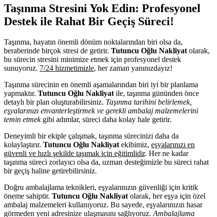
Taşınma Stresini Yok Edin: Profesyonel
Destek ile Rahat Bir Geçiş Süreci!
Taşınma, hayatın önemli dönüm noktalarından biri olsa da,
beraberinde birçok stresi de getirir.
Tutuncu Oğlu Nakliyat
olarak,
bu sürecin stresini minimize etmek için profesyonel destek
sunuyoruz.
7/24 hizmetimizle
, her zaman yanınızdayız!
Taşınma sürecinin en önemli aşamalarından biri iyi bir planlama
yapmaktır.
Tutuncu Oğlu Nakliyat
ile, taşınma gününden önce
detaylı bir plan oluşturabilirsiniz.
Taşınma tarihini belirlemek,
eşyalarınızı envanterleştirmek ve gerekli ambalaj malzemelerini
temin etmek
gibi adımlar, süreci daha kolay hale getirir.
Deneyimli bir ekiple çalışmak, taşınma sürecinizi daha da
kolaylaştırır.
Tutuncu Oğlu Nakliyat
ekibimiz,
eşyalarınızı en
güvenli ve hızlı şekilde taşımak için eğitimlidir
. Her ne kadar
taşınma süreci zorlayıcı olsa da, uzman desteğimizle bu süreci rahat
bir geçiş haline getirebilirsiniz.
Doğru ambalajlama teknikleri, eşyalarınızın güvenliği için kritik
öneme sahiptir.
Tutuncu Oğlu Nakliyat
olarak, her eşya için özel
ambalaj malzemeleri kullanıyoruz. Bu sayede, eşyalarınızın hasar
görmeden yeni adresinize ulaşmasını sağlıyoruz.
Ambalajlama