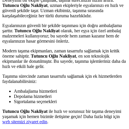
Deneyimli bir ekiple çalışmak, taşıma sürecinizin hızını artırır.
Tutuncu Oğlu Nakliyat
, uzman ekipleriyle eşyalarınızı en hızlı ve
güvenli şekilde taşır. Uzman ekibimiz, taşınma sırasında
karşılaşabileceğiniz her türlü duruma hazırlıklıdır.
Eşyalarınızın güvenli bir şekilde taşınması için doğru ambalajlama
şarttır.
Tutuncu Oğlu Nakliyat
olarak, her eşya için özel ambalaj
malzemeleri kullanıyoruz; bu sayede hem zaman kazanır hem de
eşyalarınızın hasar görmesini önleriz.
Modern taşıma ekipmanları, zaman tasarrufu sağlamak için kritik
öneme sahiptir.
Tutuncu Oğlu Nakliyat
, en son teknolojik
ekipmanlar ile donatılmıştır. Bu sayede, taşınma işlemleriniz daha da
hızlı ve etkili hale gelir.
Taşınma sürecinde zaman tasarrufu sağlamak için ek hizmetlerden
faydalanabilirsiniz:
Ambalajlama hizmetleri
Depolama hizmetleri
Sigortalama seçenekleri
Tutuncu Oğlu Nakliyat
ile hızlı ve sorunsuz bir taşıma deneyimi
yaşamak için hemen bizimle iletişime geçin! Daha fazla bilgi için
web sitemizi ziyaret edin
.