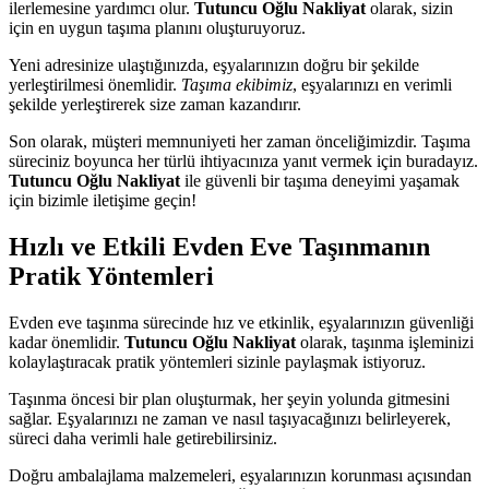
ilerlemesine yardımcı olur.
Tutuncu Oğlu Nakliyat
olarak, sizin
için en uygun taşıma planını oluşturuyoruz.
Yeni adresinize ulaştığınızda, eşyalarınızın doğru bir şekilde
yerleştirilmesi önemlidir.
Taşıma ekibimiz
, eşyalarınızı en verimli
şekilde yerleştirerek size zaman kazandırır.
Son olarak, müşteri memnuniyeti her zaman önceliğimizdir. Taşıma
süreciniz boyunca her türlü ihtiyacınıza yanıt vermek için buradayız.
Tutuncu Oğlu Nakliyat
ile güvenli bir taşıma deneyimi yaşamak
için bizimle iletişime geçin!
Hızlı ve Etkili Evden Eve Taşınmanın
Pratik Yöntemleri
Evden eve taşınma sürecinde hız ve etkinlik, eşyalarınızın güvenliği
kadar önemlidir.
Tutuncu Oğlu Nakliyat
olarak, taşınma işleminizi
kolaylaştıracak pratik yöntemleri sizinle paylaşmak istiyoruz.
Taşınma öncesi bir plan oluşturmak, her şeyin yolunda gitmesini
sağlar. Eşyalarınızı ne zaman ve nasıl taşıyacağınızı belirleyerek,
süreci daha verimli hale getirebilirsiniz.
Doğru ambalajlama malzemeleri, eşyalarınızın korunması açısından