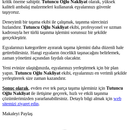
kritik öneme sahiptir.
Tutuncu Oğlu Nakliyat
olarak, yüksek
kaliteli ambalaj malzemeleri kullanarak eşyalarınızı güvenle
taşıyoruz.
Deneyimli bir taşıma ekibi ile çalışmak, taşınma sürecinizi
hızlandırır.
Tutuncu Oğlu Nakliyat
ekibi, profesyonel ve uzman
kadrosuyla her türlü taşınma işlemini sorunsuz bir şekilde
gerçekleştirir.
Eşyalarınızı kategorilere ayırarak taşıma işlemini daha düzenli hale
getirebilirsiniz. Hangi eşyaların öncelikli taşınacağını belirlemek,
zaman yönetimi açısından faydalı olacaktır.
Yeni evinize ulaştığınızda, eşyalarınızı yerleştirmek için bir plan
yapın.
Tutuncu Oğlu Nakliyat
ekibi, eşyalarınızı en verimli şekilde
yerleştirerek size zaman kazandırır.
Sonuç olarak
, evden eve tek parça taşıma işleminiz için
Tutuncu
Oğlu Nakliyat
ile iletişime geçerek, hızlı ve etkili taşınma
çözümlerimizden yararlanabilirsiniz. Detaylı bilgi almak için
web
sitemizi ziyaret edin
.
Makaleyi Paylaş