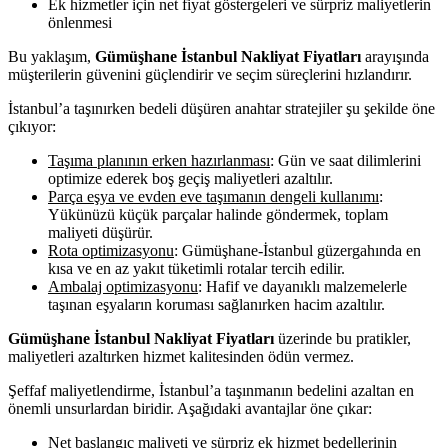
Ek hizmetler için net fiyat göstergeleri ve sürpriz maliyetlerin
önlenmesi
Bu yaklaşım,
Gümüşhane İstanbul Nakliyat Fiyatları
arayışında
müşterilerin güvenini güçlendirir ve seçim süreçlerini hızlandırır.
İstanbul’a taşınırken bedeli düşüren anahtar stratejiler şu şekilde öne
çıkıyor:
Taşıma planının erken hazırlanması
: Gün ve saat dilimlerini
optimize ederek boş geçiş maliyetleri azaltılır.
Parça eşya ve evden eve taşımanın dengeli kullanımı
:
Yükünüzü küçük parçalar halinde göndermek, toplam
maliyeti düşürür.
Rota optimizasyonu
: Gümüşhane-İstanbul güzergahında en
kısa ve en az yakıt tüketimli rotalar tercih edilir.
Ambalaj optimizasyonu
: Hafif ve dayanıklı malzemelerle
taşınan eşyaların koruması sağlanırken hacim azaltılır.
Gümüşhane İstanbul Nakliyat Fiyatları
üzerinde bu pratikler,
maliyetleri azaltırken hizmet kalitesinden ödün vermez.
Şeffaf maliyetlendirme, İstanbul’a taşınmanın bedelini azaltan en
önemli unsurlardan biridir. Aşağıdaki avantajlar öne çıkar:
Net başlangıç maliyeti ve sürpriz ek hizmet bedellerinin