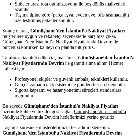
Şubeler arası rota optimizasyonu ile boş dönüş maliyetleri
azaltılır.
Taşıma tipine göre (parça eşya, evden eve, ofis taşımacılığı)
özelleştirilmiş paketler sunulur.
Sonuç olarak,
Gümüşhane’den İstanbul’a Nakliyat Fiyatları
müşterilere uygun ve rekabetçi seçeneklerle karşınıza çıkar.
Gümüşhane’den İstanbul’a Nakliyat Fiyatlarında Devrim
ile
bütçenizi korurken kaliteyi ön planda tutuyoruz.
Tarafınıza taahhüt edilen taşıma süresi,
Gümüşhane’den İstanbul’a
Nakliyat Fiyatlarında Devrim
ile garanti altına alınır. Hizmet
kalitesi için;
Profesyonel ekipler ve güvenli ambalaj teknikleri kullanılır.
Gerçek zamanlı takip sistemi ile gönderi her an izlenebilir.
Sigorta kapsamı ve hasar yönetimi süreçleri standartlara
uygundur.
Bu sayede
Gümüşhane’den İstanbul’a Nakliyat Fiyatları
üzerinde kalite ve hız dengesi sağlar,
Gümüşhane’den İstanbul’a
Nakliyat Fiyatlarında Devrim
hedeflerimizi yerine getiririz.
Taşınma süresince müşterilerimizin her adımı izlenebilir.
Gümüşhane’den İstanbul’a Nakliyat Fiyatlarında Devrim