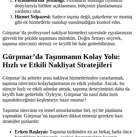
Fiyatlandırma Şeffaflığı:
Firmaların sunduğu fiyatların
detaylarıyla birlikte açıklanması, bütçenizi planlamanıza
yardımcı olur.
Hizmet Yelpazesi:
Sadece taşıma değil, paketleme ve montaj
gibi ek hizmetlerin sunulup sunulmadığını kontrol edin.
Gürpınar’da profesyonel nakliyat hizmetleri sayesinde eşyalarınızın
güvenli bir şekilde taşınması mümkün. Doğru firmayı seçerek,
taşınma sürecinizi stressiz ve keyifli bir hale getirebilirsiniz.
Gürpınar’da Taşınmanın Kolay Yolu:
Hızlı ve Etkili Nakliyat Stratejileri
Gürpınar’da şehirler arası nakliyat hizmetlerinden yararlanmak,
taşınma sürecinizi kolaylaştırmanın en etkili yoludur. Ancak, bu
süreçte hızlı ve etkili adımlar atmak, taşınma deneyiminizi daha da
keyifli hale getirebilir. Öyleyse, Gürpınar’da nasıl daha hızlı
taşınabileceğinizi keşfetmeye hazır mısınız?
Taşınma sürecinin en temel unsurlarından biri, iyi bir planlama
yapmaktır. Gürpınar’da taşınırken dikkat etmeniz gereken bazı
stratejiler şunlardır:
Erken Başlayın:
Taşınma tarihinden en az birkaç hafta önce