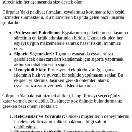
sürecinizin her aşamasında size destek olur.
Gürpınar’daki nakliyat firmaları, eşyalarınızı korumanız için çeşitli
hizmetler sunmaktadır. Bu hizmetlerin başında gelen bazı unsurlar
şunlardır:
Profesyonel Paketleme:
Eşyalarınızın paketlenmesi, taşınma
sürecinin en kritik adımlarından biridir. Uzman ekipler, her
eşyayı uygun malzemelerle sararak hasar riskini minimize
eder.
Sigorta Seçenekleri:
Taşınma esnasında eşyalarınıza
gelebilecek olası zararları karşılamak için sigorta yaptırmak,
aklınızın rahat etmesini sağlar.
Deneyimli Ekip:
Profesyonel ekiplerin varlığı, taşıma
işleminin hızlı ve güvenli bir şekilde yapılmasını sağlar. Bu
ekipler, yüklerinizi taşırken gerekli önlemleri alarak
eşyalarınıza zarar vermeden işlemi tamamlar.
Gürpınar’da nakliyat hizmeti alırken, hangi firmayı seçeceğinize
karar vermek zor olabilir. Bu süreçte göz önünde bulundurmanız
gereken bazı önemli noktalar:
Referanslar ve Yorumlar:
Önceki müşterilerin deneyimlerini
inceleyerek firmanın kalitesi hakkında bilgi sahibi
olabilirsiniz.