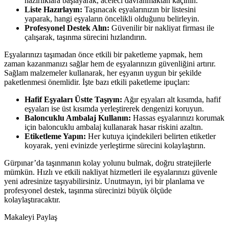
hazırlıklara başlayarak, aceleci davranmaktan kaçının.
Liste Hazırlayın:
Taşınacak eşyalarınızın bir listesini
yaparak, hangi eşyaların öncelikli olduğunu belirleyin.
Profesyonel Destek Alın:
Güvenilir bir nakliyat firması ile
çalışarak, taşınma sürecini hızlandırın.
Eşyalarınızı taşımadan önce etkili bir paketleme yapmak, hem
zaman kazanmanızı sağlar hem de eşyalarınızın güvenliğini artırır.
Sağlam malzemeler kullanarak, her eşyanın uygun bir şekilde
paketlenmesi önemlidir. İşte bazı etkili paketleme ipuçları:
Hafif Eşyaları Üstte Taşıyın:
Ağır eşyaları alt kısımda, hafif
eşyaları ise üst kısımda yerleştirerek dengenizi koruyun.
Baloncuklu Ambalaj Kullanın:
Hassas eşyalarınızı korumak
için baloncuklu ambalaj kullanarak hasar riskini azaltın.
Etiketleme Yapın:
Her kutuya içindekileri belirten etiketler
koyarak, yeni evinizde yerleştirme sürecini kolaylaştırın.
Gürpınar’da taşınmanın kolay yolunu bulmak, doğru stratejilerle
mümkün. Hızlı ve etkili nakliyat hizmetleri ile eşyalarınızı güvenle
yeni adresinize taşıyabilirsiniz. Unutmayın, iyi bir planlama ve
profesyonel destek, taşınma sürecinizi büyük ölçüde
kolaylaştıracaktır.
Makaleyi Paylaş