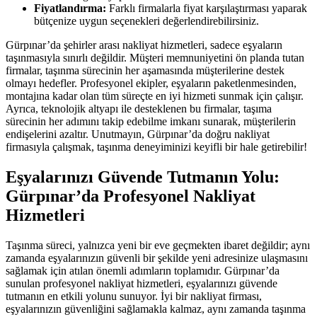
Fiyatlandırma:
Farklı firmalarla fiyat karşılaştırması yaparak
bütçenize uygun seçenekleri değerlendirebilirsiniz.
Gürpınar’da şehirler arası nakliyat hizmetleri, sadece eşyaların
taşınmasıyla sınırlı değildir. Müşteri memnuniyetini ön planda tutan
firmalar, taşınma sürecinin her aşamasında müşterilerine destek
olmayı hedefler. Profesyonel ekipler, eşyaların paketlenmesinden,
montajına kadar olan tüm süreçte en iyi hizmeti sunmak için çalışır.
Ayrıca, teknolojik altyapı ile desteklenen bu firmalar, taşıma
sürecinin her adımını takip edebilme imkanı sunarak, müşterilerin
endişelerini azaltır. Unutmayın, Gürpınar’da doğru nakliyat
firmasıyla çalışmak, taşınma deneyiminizi keyifli bir hale getirebilir!
Eşyalarınızı Güvende Tutmanın Yolu:
Gürpınar’da Profesyonel Nakliyat
Hizmetleri
Taşınma süreci, yalnızca yeni bir eve geçmekten ibaret değildir; aynı
zamanda eşyalarınızın güvenli bir şekilde yeni adresinize ulaşmasını
sağlamak için atılan önemli adımların toplamıdır. Gürpınar’da
sunulan profesyonel nakliyat hizmetleri, eşyalarınızı güvende
tutmanın en etkili yolunu sunuyor. İyi bir nakliyat firması,
eşyalarınızın güvenliğini sağlamakla kalmaz, aynı zamanda taşınma