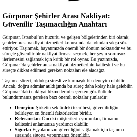
Gürpınar Şehirler Arası Nakliyat:
Güvenilir Taşımacılığın Anahtarı
Gürpınar, İstanbul’un huzurlu ve gelişen bölgelerinden biri olarak,
şehirler arası nakliyat hizmetleri konusunda da adından sıkça söz
ettiriyor. Taşınmak, hayatımızda önemli bir dönüm noktasıdır ve bu
süreçte güvenilir bir nakliyat firması seçmek, her şeyin sorunsuz
ilerlemesini sağlamak için kritik bir rol oynar. Bu yazımızda,
Gürpınar’da şehirler arası nakliyat hizmetlerinin kalitesini ve bu
süreçte dikkat edilmesi gereken noktaları ele alacağız.
Taşınma süreci, oldukça stresli ve karmaşık bir deneyim olabilir.
Ancak, doğru adımlar atıldığında bu süreç daha kolay hale gelebilir.
Gürpınar’daki nakliyat hizmetlerini seçerken göz önünde
bulundurmanız gereken bazı önemli noktalar şunlardır:
Deneyim:
Şirketin sektördeki tecrübesi, güvenilirliğini
belirleyen en önemli faktörlerden biridir.
Referanslar:
Önceki müşterilerin yorumları, firmanın
kalitesini anlamanıza yardımcı olabilir.
Sigorta:
Eşyalarınızın güvenliğini sağlamak için taşınma
sırasında sigorta yaptırmanız önemlidir.