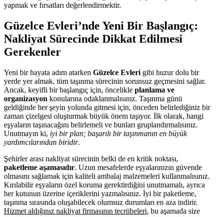
yapmak ve fırsatları değerlendirmektir.
Güzelce Evleri’nde Yeni Bir Başlangıç:
Nakliyat Sürecinde Dikkat Edilmesi
Gerekenler
Yeni bir hayata adım atarken
Güzelce Evleri
gibi huzur dolu bir
yerde yer almak, tüm taşınma sürecinin sorunsuz geçmesini sağlar.
Ancak, keyifli bir başlangıç için, öncelikle
planlama ve
organizasyon
konularına odaklanmalısınız. Taşınma günü
geldiğinde her şeyin yolunda gitmesi için, önceden belirlediğiniz bir
zaman çizelgesi oluşturmak büyük önem taşıyor. İlk olarak, hangi
eşyaların taşınacağını belirlemeli ve bunları gruplandırmalısınız.
Unutmayın ki,
iyi bir plan; başarılı bir taşınmanın en büyük
yardımcılarından biridir
.
Şehirler arası nakliyat sürecinin belki de en kritik noktası,
paketleme aşamasıdır
. Uzun mesafelerde eşyalarınızın güvende
olmasını sağlamak için kaliteli ambalaj malzemeleri kullanmalısınız.
Kırılabilir eşyaların özel koruma gerektirdiğini unutmamalı, ayrıca
her kutunun üzerine içeriklerini yazmalısınız. İyi bir paketleme,
taşınma sırasında oluşabilecek olumsuz durumları en aza indirir.
Hizmet aldığınız nakliyat firmasının tecrübeleri
, bu aşamada size