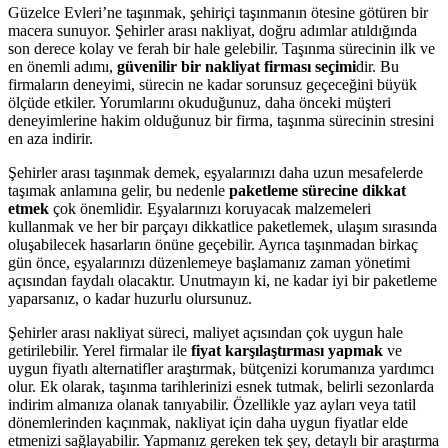
Güzelce Evleri’ne taşınmak, şehiriçi taşınmanın ötesine götüren bir
macera sunuyor. Şehirler arası nakliyat, doğru adımlar atıldığında
son derece kolay ve ferah bir hale gelebilir. Taşınma sürecinin ilk ve
en önemli adımı,
güvenilir bir nakliyat firması seçimi
dir. Bu
firmaların deneyimi, sürecin ne kadar sorunsuz geçeceğini büyük
ölçüde etkiler. Yorumlarını okuduğunuz, daha önceki müşteri
deneyimlerine hakim olduğunuz bir firma, taşınma sürecinin stresini
en aza indirir.
Şehirler arası taşınmak demek, eşyalarınızı daha uzun mesafelerde
taşımak anlamına gelir, bu nedenle
paketleme sürecine dikkat
etmek
çok önemlidir. Eşyalarınızı koruyacak malzemeleri
kullanmak ve her bir parçayı dikkatlice paketlemek, ulaşım sırasında
oluşabilecek hasarların önüne geçebilir. Ayrıca taşınmadan birkaç
gün önce, eşyalarınızı düzenlemeye başlamanız zaman yönetimi
açısından faydalı olacaktır. Unutmayın ki, ne kadar iyi bir paketleme
yaparsanız, o kadar huzurlu olursunuz.
Şehirler arası nakliyat süreci, maliyet açısından çok uygun hale
getirilebilir. Yerel firmalar ile
fiyat karşılaştırması yapmak
ve
uygun fiyatlı alternatifler araştırmak, bütçenizi korumanıza yardımcı
olur. Ek olarak, taşınma tarihlerinizi esnek tutmak, belirli sezonlarda
indirim almanıza olanak tanıyabilir. Özellikle yaz ayları veya tatil
dönemlerinden kaçınmak, nakliyat için daha uygun fiyatlar elde
etmenizi sağlayabilir. Yapmanız gereken tek şey, detaylı bir araştırma