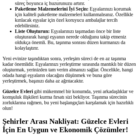
süreç boyunca iç huzurunuzu artırır.
Paketleme Malzemelerini İyi Seçin:
Eşyalarınızı korumak
için kaliteli paketleme malzemeleri kullanmalısınız. Özellikle
kırılacak eşyalar için özel koruyucu ambalajlar tercih
edebilirsiniz.
Liste Oluşturun:
Eşyalarınızı taşımadan önce bir liste
oluşturarak hangi eşyanın nerede olduğunu takip etmeniz
oldukça önemli. Bu, taşınma sonrası düzen kurmanızı da
kolaylaştırır.
Yeni evinize taşındıktan sonra, yerleşim süreci de en az taşınma
kadar önemlidir. Eşyalarınızı yerleştirme sırasında mantıklı bir düzen
oluşturmak, yerinizden tam verim almanızı sağlar. Öncelikle, hangi
odada hangi eşyaların olacağını düşünmek ve buna göre
yerleştirmek, başınızı daha az ağrıtacaktır.
Güzelce Evleri
gibi mükemmel bir konumda, yeni arkadaşlıklar ve
komşuluk ilişkileri kurma fırsatı sizi bekliyor. Taşınma sürecinin
zorluklarına rağmen, bu yeni başlangıçları karşılamak için hazırlıklı
olun!
Şehirler Arası Nakliyat: Güzelce Evleri
İçin En Uygun ve Ekonomik Çözümler!