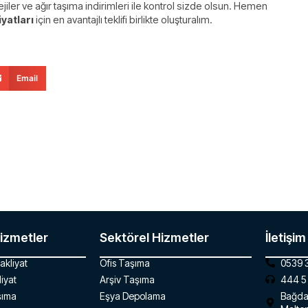
ler ve ağır taşıma indirimleri ile kontrol sizde olsun. Hemen
iyatları
için en avantajlı teklifi birlikte oluşturalım.
Email
izmetler
Sektörel Hizmetler
İletişim
akliyat
Ofis Taşıma
0539 
iyat
Arşiv Taşıma
444 5
şıma
Eşya Depolama
Bağdat