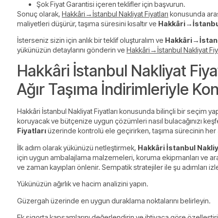
Şok Fiyat Garantisi içeren teklifler için başvurun.
Sonuç olarak,
Hakkâri→İstanbul Nakliyat Fiyatları
konusunda araşt
maliyetleri düşürür, taşıma süresini kısaltır ve
Hakkâri→İstanbul
İsterseniz sizin için anlık bir teklif oluşturalım ve
Hakkâri→İstanb
yükünüzün detaylarını gönderin ve
Hakkâri→İstanbul Nakliyat Fiya
Hakkâri İstanbul Nakliyat Fiya
Ağır Taşıma İndirimleriyle K
Hakkâri İstanbul Nakliyat Fiyatları konusunda bilinçli bir seçim
koruyacak ve bütçenize uygun çözümleri nasıl bulacağınızı keşfe
Fiyatları
üzerinde kontrolü ele geçirirken, taşıma sürecinin he
İlk adım olarak yükünüzü netleştirmek,
Hakkâri İstanbul Nakliy
için uygun ambalajlama malzemeleri, koruma ekipmanları ve araç 
ve zaman kayıpları önlenir. Sempatik stratejiler ile şu adımları izl
Yükünüzün ağırlık ve hacim analizini yapın.
Güzergah üzerinde en uygun duraklama noktalarını belirleyin.
Ek sigorta kapsamlarını değerlendirin ve ihtiyaca göre özelleştiri