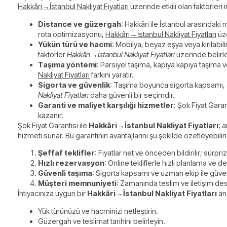
Hakkâri→İstanbul Nakliyat Fiyatları
üzerinde etkili olan faktörleri
Distance ve güzergah
: Hakkâri ile İstanbul arasındaki
rota optimizasyonu,
Hakkâri→İstanbul Nakliyat Fiyatları
üze
Yükün türü ve hacmi
: Mobilya, beyaz eşya veya kırılabi
faktörler
Hakkâri→İstanbul Nakliyat Fiyatları
üzerinde belirle
Taşıma yöntemi
: Parsiyel taşıma, kapıya kapıya taşıma 
Nakliyat Fiyatları
farkını yaratır.
Sigorta ve güvenlik
: Taşıma boyunca sigorta kapsamı, ola
Nakliyat Fiyatları
daha güvenli bir seçimdir.
Garanti ve maliyet karşılığı hizmetler
: Şok Fiyat Garan
kazanır.
Şok Fiyat Garantisi ile
Hakkâri→İstanbul Nakliyat Fiyatları
; 
hizmeti sunar. Bu garantinin avantajlarını şu şekilde özetleyebiliri
Şeffaf teklifler
: Fiyatlar net ve önceden bildirilir; sürpri
Hızlı rezervasyon
: Online tekliflerle hızlı planlama ve
Güvenli taşıma
: Sigorta kapsamı ve uzman ekip ile güven
Müşteri memnuniyeti
: Zamanında teslim ve iletişim des
İhtiyacınıza uygun bir
Hakkâri→İstanbul Nakliyat Fiyatları
ana
Yük türünüzü ve hacminizi netleştirin.
Güzergah ve teslimat tarihini belirleyin.