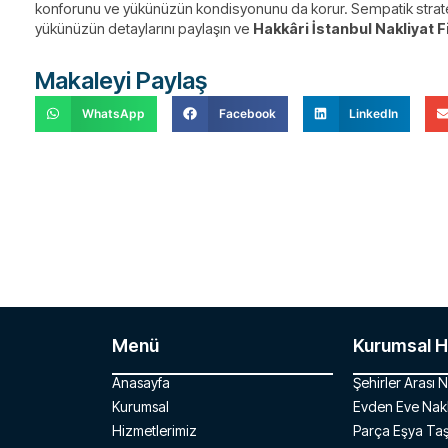
konforunu ve yükünüzün kondisyonunu da korur. Sempatik strateji
yükünüzün detaylarını paylaşın ve
Hakkâri İstanbul Nakliyat F
Makaleyi Paylaş
WhatsApp
Facebook
LinkedIn
Menü
Kurumsal H
Anasayfa
Şehirler Arası N
Kurumsal
Evden Eve Nakl
Hizmetlerimiz
Parça Eşya Ta