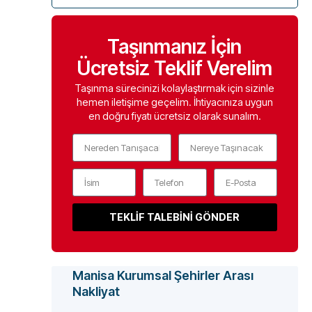
Taşınmanız İçin
Ücretsiz Teklif Verelim
Taşınma sürecinizi kolaylaştırmak için sizinle
hemen iletişime geçelim. İhtiyacınıza uygun
en doğru fiyatı ücretsiz olarak sunalım.
TEKLİF TALEBİNİ GÖNDER
Manisa Kurumsal Şehirler Arası
Nakliyat