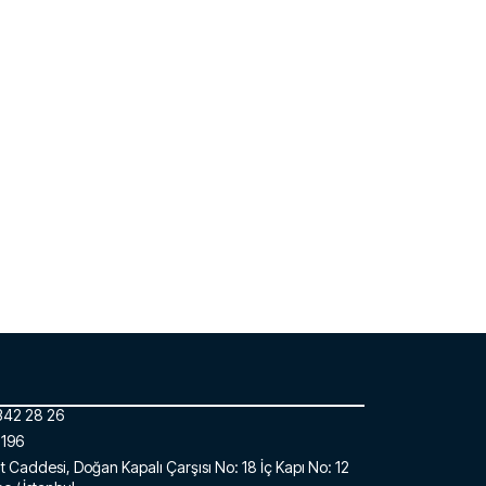
342 28 26
 196
 Caddesi, Doğan Kapalı Çarşısı No: 18 İç Kapı No: 12