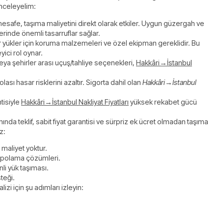
 inceleyelim:
 mesafe, taşıma maliyetini direkt olarak etkiler. Uygun güzergah ve
rinde önemli tasarruflar sağlar.
lir yükler için koruma malzemeleri ve özel ekipman gereklidir. Bu
yici rol oynar.
veya şehirler arası uçuş/tahliye seçenekleri,
Hakkâri→İstanbul
sı hasar risklerini azaltır. Sigorta dahil olan
Hakkâri→İstanbul
tisiyle
Hakkâri→İstanbul Nakliyat Fiyatları
yüksek rekabet gücü
anında teklif, sabit fiyat garantisi ve sürpriz ek ücret olmadan taşıma
z:
z maliyet yoktur.
 depolama çözümleri.
li yük taşıması.
teği.
lizi için şu adımları izleyin: