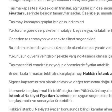
Taşıma kapasitesi yüksek olan firmalar, ağır yükler için özel indiri
Fiyatları
üzerinde belirgin tasarruflar sağlar. Özellikle şu unsurl
Taşımayı kapsayan gruplar için grup indirimleri
Yük türüne göre özel paketler (mobilya, beyaz eşya, kırılabilirler)
Önceden rezervasyon ve esnek teslimat seçenekleri
Bu indirimler, kondisyonunuz üzerinde olumlu bir etki yaratır ve
Yükünüzün güvenli ve hızlı bir şekilde varış noktasında olması içi
Taşıma tarihini esnek tutun; yoğun dönemlerde fiyatlar artabilir.
Birden fazla firmadan teklif alın; karşılaştırmayı
Hakkâri İstanbul
Sigorta kapsamını tam olarak anlayın ve değer teminatını doğru b
İsterseniz karşılaştırmalı bir teklif oluşturalım: Yükünüzün boyutları
İstanbul Nakliyat Fiyatları
üzerinden en uygun seçenekleri birli
karşılaştırabilir ve senaryolar üretebiliriz.
Hakkâri İstanbul Nakliyat Fiyatları konusunda bilinçli kararlar 