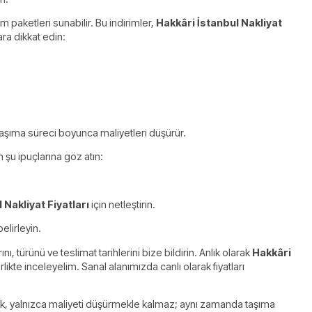
m paketleri sunabilir. Bu indirimler,
Hakkâri İstanbul Nakliyat
ara dikkat edin:
 taşıma süreci boyunca maliyetleri düşürür.
n şu ipuçlarına göz atın:
 Nakliyat Fiyatları
için netleştirin.
elirleyin.
nı, türünü ve teslimat tarihlerini bize bildirin. Anlık olarak
Hakkâri
kte inceleyelim. Sanal alanımızda canlı olarak fiyatları
almak, yalnızca maliyeti düşürmekle kalmaz; aynı zamanda taşıma