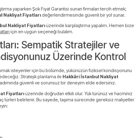
ırma yaparken Şok Fiyat Garantisi sunan firmaları tercih etmek;
 Nakliyat Fiyatları
değerlendirmesinde güvenli bir yol sunar.
ul Nakliyat Fiyatları
üzerinde karşılaştırma yapalım. Hemen bize
tları
için en uygun seçeneği bulalım.
tları: Sempatik Stratejiler ve
ondisyonunuz Üzerinde Kontrol
 yapmak isteyenler için bu bölümde, yükünüzün fiziksel kondisyonunu
deceğiz. Stratejik planlama ile
Hakkâri İstanbul Nakliyat
r adımında güvenli ve sorunsuz bir deneyim elde edersiniz.
at Fiyatları
üzerinde doğrudan etkili olur. Yük türünüz ve hacminiz
türleri belirlenir. Bu sayede, taşıma sürecinde gereksiz maliyetler
eyin:
n.