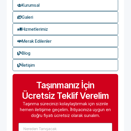
Kurumsal
Galeri
Hizmetlerimiz
Merak Edilenler
Blog
İletişim
Taşınmanız İçin
Ücretsiz Teklif Verelim
Taşınma sürecinizi kolaylaştırmak için sizinle
hemen iletişime geçelim. İhtiyacınıza uygun en
doğru fiyatı ücretsiz olarak sunalım.